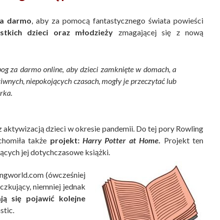
za darmo
, aby za pomocą fantastycznego świata powieści
stkich dzieci oraz młodzieży
zmagającej się z nową
g za darmo online, aby dzieci zamknięte w domach, a
ziwnych, niepokojących czasach, mogły je przeczytać lub
rka.
aktywizacją dzieci w okresie pandemii. Do tej pory Rowling
chomiła także
projekt:
Harry Potter at Home.
Projekt ten
ących jej dotychczasowe książki.
ingworld.com (ówcześniej
czkujący, niemniej jednak
ją się pojawić kolejne
tic.