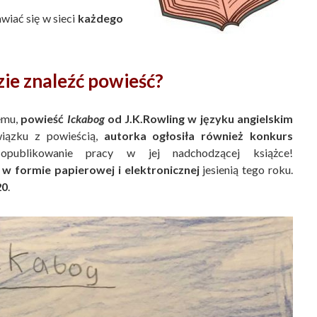
wiać się w sieci
każdego
zie znaleźć powieść?
lemu,
powieść
Ickabog
od J.K.Rowling w języku angielskim
iązku z powieścią,
autorka ogłosiła również konkurs
ublikowanie pracy w jej nadchodzącej książce!
 w formie papierowej i elektronicznej
jesienią tego roku.
20
.