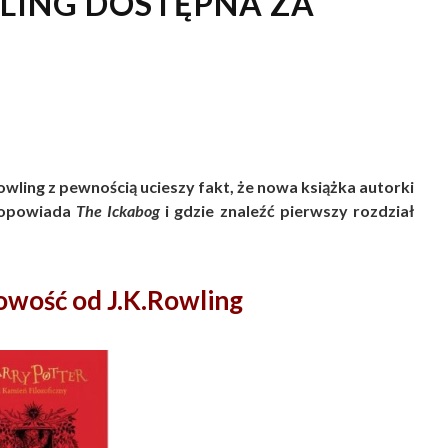
LING DOSTĘPNA ZA
 Rowling z pewnością ucieszy fakt, że nowa książka autorki
 opowiada
The Ickabog
i gdzie znaleźć pierwszy rozdział
owość od J.K.Rowling