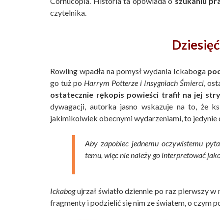
Cornucopia. Historia ta opowiada o
szukaniu pr
czytelnika.
Dziesięć
Rowling wpadła na pomysł wydania Ickaboga
pod
go tuż po
Harrym Potterze i Insygniach Śmierci
, os
ostatecznie rękopis powieści trafił na jej st
dywagacji, autorka jasno wskazuje na to, że k
jakimikolwiek obecnymi wydarzeniami, to jedynie 
Aby zapobiec jednemu oczywistemu pytan
temu, więc nie należy go interpretować jako
Ickabog
ujrzał światło dziennie po raz pierwszy w
fragmenty i podzielić się nim ze światem, o czym 