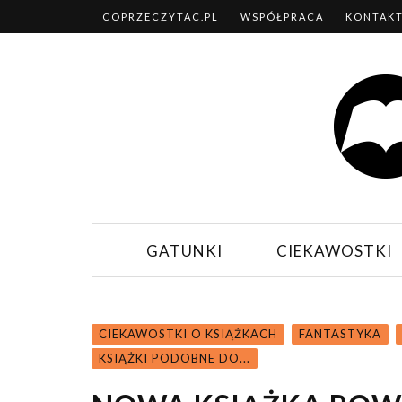
COPRZECZYTAC.PL
WSPÓŁPRACA
KONTAK
GATUNKI
CIEKAWOSTKI
CIEKAWOSTKI O KSIĄŻKACH
FANTASTYKA
KSIĄŻKI PODOBNE DO...