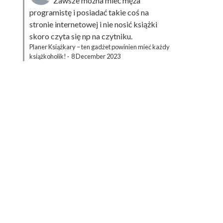
Zawsze można mieć męża
programistę i posiadać takie coś na
stronie internetowej i nie nosić książki
skoro czyta się np na czytniku.
Planer Książkary – ten gadżet powinien mieć każdy
książkoholik!
·
8 December 2023