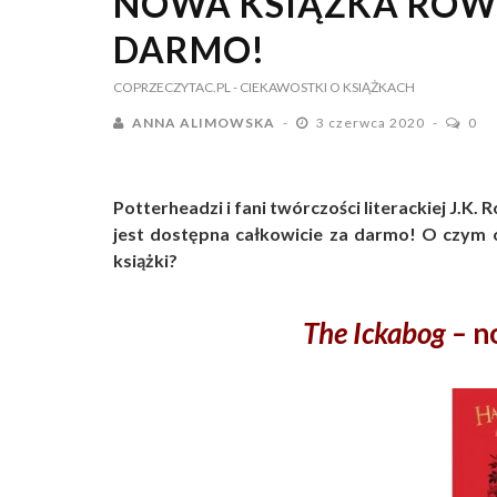
NOWA KSIĄŻKA ROW
DARMO!
COPRZECZYTAC.PL
- CIEKAWOSTKI O KSIĄŻKACH
ANNA ALIMOWSKA
3 czerwca 2020
0
Potterheadzi i fani twórczości literackiej J.K.
jest dostępna całkowicie za darmo! O czym
książki?
The Ickabog –
n