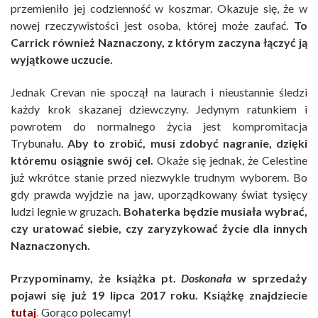
przemieniło jej codzienność w koszmar. Okazuje się, że w
nowej rzeczywistości jest osoba, której może zaufać.
To
Carrick również Naznaczony, z którym zaczyna łączyć ją
wyjątkowe uczucie.
Jednak Crevan nie spoczął na laurach i nieustannie śledzi
każdy krok skazanej dziewczyny. Jedynym ratunkiem i
powrotem do normalnego życia jest kompromitacja
Trybunału.
Aby to zrobić, musi zdobyć nagranie, dzięki
któremu osiągnie swój cel.
Okaże się jednak, że Celestine
już wkrótce stanie przed niezwykle trudnym wyborem. Bo
gdy prawda wyjdzie na jaw, uporządkowany świat tysięcy
ludzi legnie w gruzach.
Bohaterka będzie musiała wybrać,
czy uratować siebie, czy zaryzykować życie dla innych
Naznaczonych.
Przypominamy, że książka pt.
Doskonała
w sprzedaży
pojawi się już 19 lipca 2017 roku. Książkę znajdziecie
tutaj
.
Gorąco polecamy!