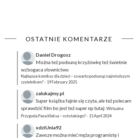
OSTATNIE KOMENTARZE
Daniel Drogosz
Można też podsuną
krzyżówkę
też świetnie
wzbogaca słownictwo
Najlepsze komiksy dla dzieci – co warto podsunąć najmłodszym
czytelnikom?
·
19 February 2025
zalukajmy.pl
Super książka fajnie się czyta, ale też polecam
sprawdzić film bo jest też super np tutaj:
Wirtualna
Przygoda Pana Kleksa – co to takiego?
·
15 April 2024
xdziUnia92
Zawsze można mieć męża programistę i