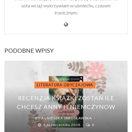
usta wciąż wykrzywiam w uśmiechu, czasem
ironicznym.
PODOBNE WPISY
LITERATURA OBYCZAJOWA
RECENZJA KSIĄŻKI ZOSTAŃ ILE
CHCESZ ANNY H NIEMCZYNOW
BY
AGNIESZKA JAROSŁAWSKA
8 października 2018
0