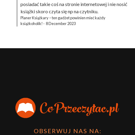
posiadać takie coś na stronie internetowej i nie nosić
książki skoro czyta się np na czytniku.
Planer Książkary – ten gadżet powinien mieć każdy
książkoholik!
·
8 December 2023
OBSERWUJ NAS NA: