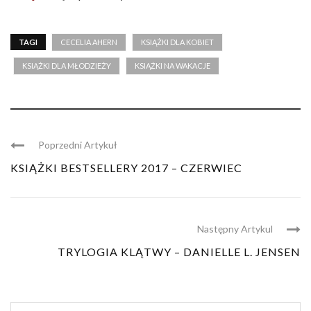
TAGI
CECELIA AHERN
KSIĄŻKI DLA KOBIET
KSIĄŻKI DLA MŁODZIEŻY
KSIĄŻKI NA WAKACJE
Poprzedni Artykuł
KSIĄŻKI BESTSELLERY 2017 – CZERWIEC
Następny Artykul
TRYLOGIA KLĄTWY – DANIELLE L. JENSEN