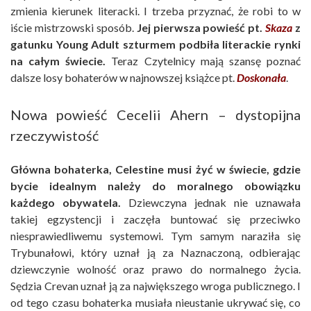
zmienia kierunek literacki. I trzeba przyznać, że robi to w
iście mistrzowski sposób.
Jej pierwsza powieść pt.
Skaza
z
gatunku Young Adult szturmem podbiła literackie rynki
na całym świecie.
Teraz Czytelnicy mają szansę poznać
dalsze losy bohaterów w najnowszej książce pt.
Doskonała
.
Nowa powieść Cecelii Ahern – dystopijna
rzeczywistość
Główna bohaterka, Celestine musi żyć w świecie, gdzie
bycie idealnym należy do moralnego obowiązku
każdego obywatela.
Dziewczyna jednak nie uznawała
takiej egzystencji i zaczęła buntować się przeciwko
niesprawiedliwemu systemowi. Tym samym naraziła się
Trybunałowi, który uznał ją za Naznaczoną, odbierając
dziewczynie wolność oraz prawo do normalnego życia.
Sędzia Crevan uznał ją za największego wroga publicznego. I
od tego czasu bohaterka musiała nieustanie ukrywać się, co