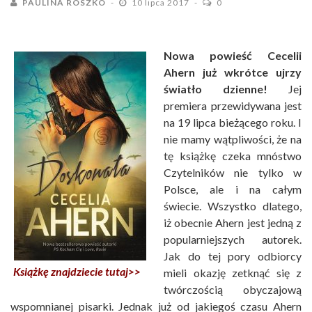
PAULINA ROSZKO
10 lipca 2017
0
Nowa powieść Cecelii
Ahern już wkrótce ujrzy
światło dzienne!
Jej
premiera przewidywana jest
na 19 lipca bieżącego roku. I
nie mamy wątpliwości, że na
tę książkę czeka mnóstwo
Czytelników nie tylko w
Polsce, ale i na całym
świecie. Wszystko dlatego,
iż obecnie Ahern jest jedną z
popularniejszych autorek.
Jak do tej pory odbiorcy
Książkę znajdziecie tutaj>>
mieli okazję zetknąć się z
twórczością obyczajową
wspomnianej pisarki. Jednak już od jakiegoś czasu Ahern