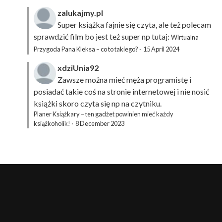
zalukajmy.pl
Super książka fajnie się czyta, ale też polecam
sprawdzić film bo jest też super np tutaj:
Wirtualna
Przygoda Pana Kleksa – co to takiego?
·
15 April 2024
xdziUnia92
Zawsze można mieć męża programistę i
posiadać takie coś na stronie internetowej i nie nosić
książki skoro czyta się np na czytniku.
Planer Książkary – ten gadżet powinien mieć każdy
książkoholik!
·
8 December 2023