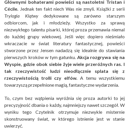
Głównymi bohaterami powieści są nastoletni Tristan i
Cécile.
Jednak ten fakt niech Was nie zmyli. Książki z serii
Trylogia Klątwy
dedykowane są zarówno starszym
odbiorcom, jak i młodzieży. Wszystko za sprawą
niezwykłego talentu pisarki, której proza przemawia niemal
do każdej grupy wiekowej. Jeśli więc dopiero nieśmiało
wkraczacie w świat literatury fantastycznej, powieści
stworzone przez Jensen nadadzą się idealnie do stawiania
pierwszych kroków w tym gatunku.
Akcja rozgrywa się na
Wyspie, gdzie obok siebie żyje wiele przeróżnych ras. I
tak rzeczywistość ludzi nieodłącznie splata się z
rzeczywistością trolli czy elfów.
A temu wszystkiemu
towarzyszą przepełnione magią, fantastyczne wydarzenia.
To, czym bez wątpienia wyróżnia się proza autorki to jej
precyzyjność dbania o każdy, najmniejszy nawet szczegół. W
wyniku tego Czytelnik otrzymuje niezwykle misternie
skonstruowany świat, w którego istnienie jest w stanie
uwierzyć.