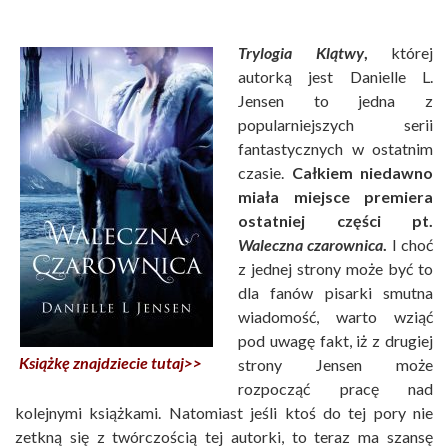
Trylogia Klątwy
,
której
autorką jest Danielle L.
Jensen to jedna z
popularniejszych serii
fantastycznych w ostatnim
czasie.
Całkiem niedawno
miała miejsce premiera
ostatniej części pt.
Waleczna czarownica
.
I choć
z jednej strony może być to
dla fanów pisarki smutna
wiadomość, warto wziąć
pod uwagę fakt, iż z drugiej
Książkę znajdziecie tutaj>>
strony Jensen może
rozpocząć pracę nad
kolejnymi książkami. Natomiast jeśli ktoś do tej pory nie
zetkną się z twórczością tej autorki, to teraz ma szansę