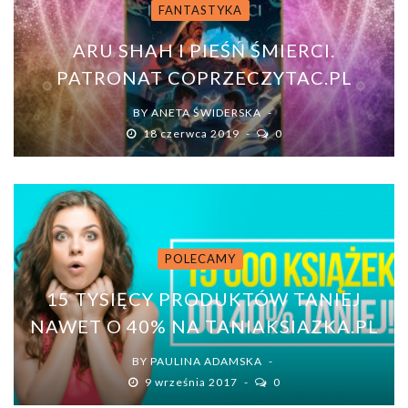
FANTASTYKA
ARU SHAH I PIEŚŃ ŚMIERCI.
PATRONAT COPRZECZYTAC.PL
BY
ANETA ŚWIDERSKA
18 czerwca 2019
0
POLECAMY
15 TYSIĘCY PRODUKTÓW TANIEJ
NAWET O 40% NA TANIAKSIAZKA.PL
BY
PAULINA ADAMSKA
9 września 2017
0