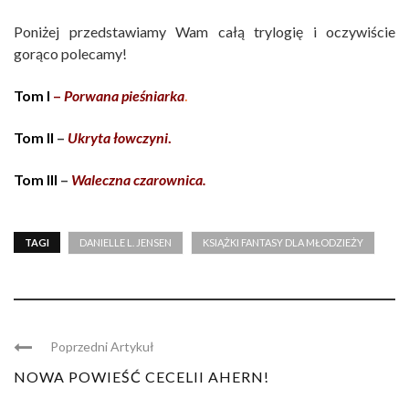
Poniżej przedstawiamy Wam całą trylogię i oczywiście
gorąco polecamy!
Tom I
–
Porwana pieśniarka
.
Tom II
–
Ukryta łowczyni
.
Tom III
–
Waleczna czarownica.
TAGI
DANIELLE L. JENSEN
KSIĄŻKI FANTASY DLA MŁODZIEŻY
Poprzedni Artykuł
NOWA POWIEŚĆ CECELII AHERN!