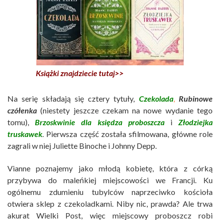
Książki znajdziecie tutaj>>
Na serię składają się cztery tytuły,
Czekolada
,
Rubinowe
czółenka
(niestety jeszcze czekam na nowe wydanie tego
tomu),
Brzoskwinie dla księdza proboszcza
i
Złodziejka
truskawek
. Pierwsza część została sfilmowana, główne role
zagrali w niej Juliette Binoche i Johnny Depp.
Vianne poznajemy jako młodą kobietę, która z córką
przybywa do maleńkiej miejscowości we Francji. Ku
ogólnemu zdumieniu tubylców naprzeciwko kościoła
otwiera sklep z czekoladkami. Niby nic, prawda? Ale trwa
akurat Wielki Post, więc miejscowy proboszcz robi