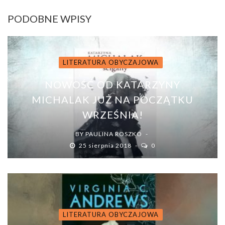
PODOBNE WPISY
LITERATURA OBYCZAJOWA
NOWOŚĆ OD KATARZYNY
MICHALAK JUŻ NA POCZĄTKU
WRZEŚNIA!
BY
PAULINA ROSZKO
25 sierpnia 2018
0
LITERATURA OBYCZAJOWA