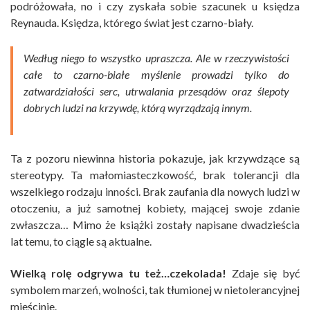
podróżowała, no i czy zyskała sobie szacunek u księdza
Reynauda. Księdza, którego świat jest czarno-biały.
Według niego to wszystko upraszcza. Ale w rzeczywistości
całe to czarno-białe myślenie prowadzi tylko do
zatwardziałości serc, utrwalania przesądów oraz ślepoty
dobrych ludzi na krzywdę, którą wyrządzają innym.
Ta z pozoru niewinna historia pokazuje, jak krzywdzące są
stereotypy. Ta małomiasteczkowość, brak tolerancji dla
wszelkiego rodzaju inności. Brak zaufania dla nowych ludzi w
otoczeniu, a już samotnej kobiety, mającej swoje zdanie
zwłaszcza… Mimo że książki zostały napisane dwadzieścia
lat temu, to ciągle są aktualne.
Wielką rolę odgrywa tu też…czekolada!
Zdaje się być
symbolem marzeń, wolności, tak tłumionej w nietolerancyjnej
mieścinie.