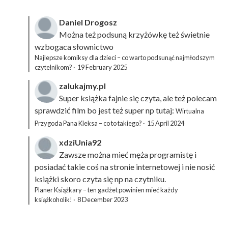
Daniel Drogosz
Można też podsuną
krzyżówkę
też świetnie
wzbogaca słownictwo
Najlepsze komiksy dla dzieci – co warto podsunąć najmłodszym
czytelnikom?
·
19 February 2025
zalukajmy.pl
Super książka fajnie się czyta, ale też polecam
sprawdzić film bo jest też super np tutaj:
Wirtualna
Przygoda Pana Kleksa – co to takiego?
·
15 April 2024
xdziUnia92
Zawsze można mieć męża programistę i
posiadać takie coś na stronie internetowej i nie nosić
książki skoro czyta się np na czytniku.
Planer Książkary – ten gadżet powinien mieć każdy
książkoholik!
·
8 December 2023