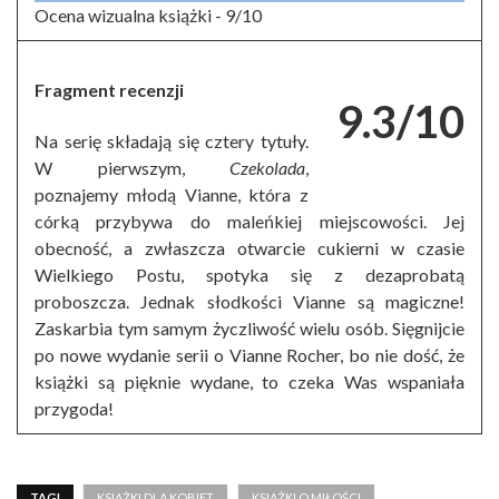
Ocena wizualna książki -
9/10
Fragment recenzji
9.3/10
Na serię składają się cztery tytuły.
W pierwszym,
Czekolada
,
poznajemy młodą Vianne, która z
córką przybywa do maleńkiej miejscowości. Jej
obecność, a zwłaszcza otwarcie cukierni w czasie
Wielkiego Postu, spotyka się z dezaprobatą
proboszcza. Jednak słodkości Vianne są magiczne!
Zaskarbia tym samym życzliwość wielu osób. Sięgnijcie
po nowe wydanie serii o Vianne Rocher, bo nie dość, że
książki są pięknie wydane, to czeka Was wspaniała
przygoda!
TAGI
KSIĄŻKI DLA KOBIET
KSIĄŻKI O MIŁOŚCI