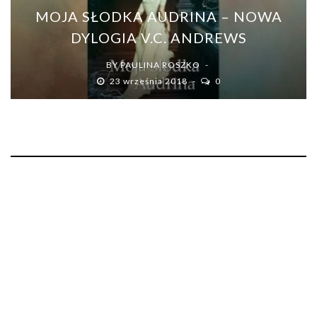
MOJA SŁODKA AUDRINA – NOWA
DYLOGIA V.C. ANDREWS
BY
PAULINA ROSZKO
23 września 2018
0