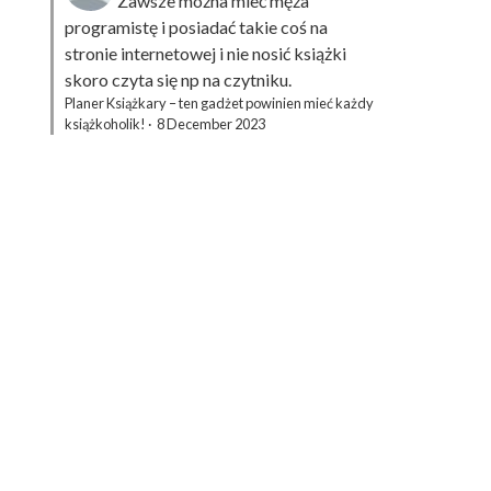
Zawsze można mieć męża
programistę i posiadać takie coś na
stronie internetowej i nie nosić książki
skoro czyta się np na czytniku.
Planer Książkary – ten gadżet powinien mieć każdy
książkoholik!
·
8 December 2023