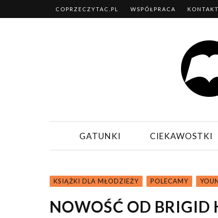
COPRZECZYTAC.PL
WSPÓŁPRACA
KONTAK
GATUNKI
CIEKAWOSTKI
KSIĄŻKI DLA MŁODZIEŻY
POLECAMY
YOU
NOWOŚĆ OD BRIGID 