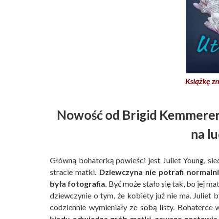
Książkę zn
Nowość od Brigid Kemmerer –
na lu
Główną bohaterką powieści jest Juliet Young, si
stracie matki.
Dziewczyna nie potrafi normaln
była fotografia.
Być może stało się tak, bo jej ma
dziewczynie o tym, że kobiety już nie ma. Juliet b
codziennie wymieniały ze sobą listy. Bohaterce
kiedy odwiedza grób matki, zawsze zostawia n