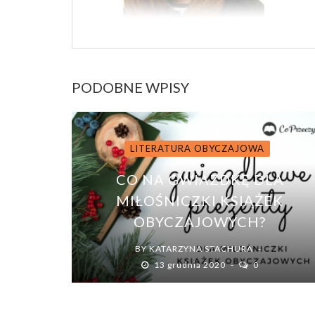
PODOBNE WPISY
LITERATURA OBYCZAJOWA
CO NA GWIAZDKĘ DLA
MIŁOŚNICZKI KSIĄŻEK
OBYCZAJOWYCH?
BY
KATARZYNA STACHURA
13 grudnia 2020
0