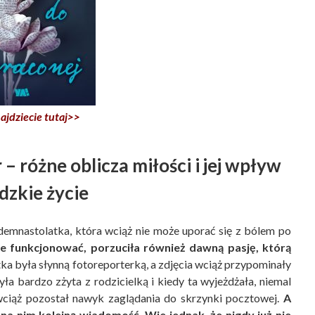
ajdziecie tutaj>>
 różne oblicza miłości i jej wpływ
dzkie życie
edemnastolatka, która wciąż nie może uporać się z bólem po
ie funkcjonować, porzuciła również dawną pasję, którą
tka była słynną fotoreporterką, a zdjęcia wciąż przypominały
yła bardzo zżyta z rodzicielką i kiedy ta wyjeżdżała, niemal
 wciąż pozostał nawyk zaglądania do skrzynki pocztowej.
A
a nim kolejną wiadomość. Wie jednak, że nigdy już nie