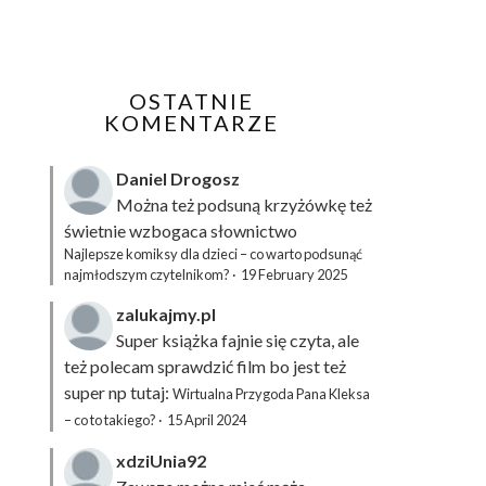
OSTATNIE
KOMENTARZE
Daniel Drogosz
Można też podsuną
krzyżówkę
też
świetnie wzbogaca słownictwo
Najlepsze komiksy dla dzieci – co warto podsunąć
najmłodszym czytelnikom?
·
19 February 2025
zalukajmy.pl
Super książka fajnie się czyta, ale
też polecam sprawdzić film bo jest też
super np tutaj:
Wirtualna Przygoda Pana Kleksa
– co to takiego?
·
15 April 2024
xdziUnia92