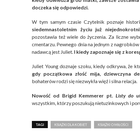
doczeka się odpowiedzi.
W tym samym czasie Czytelnik poznaje histor
siedemnastoletnim życiu już niejednokrotn
pozostawia też wiele do życzenia. Za liczne wy
cmentarzu. Pewnego dnia na jednym z nagrobków ch
nadawcą jest Juliet.
I kiedy zapoznaje się z kore
Juliet Young doznaje szoku, kiedy odkrywa, że k
gdy początkowa złość mija, dziewczyna de
bohaterów rodzi się niezwykła więź i silna relacja.
Nowość od Brigid Kemmerer pt.
Listy do u
wszystkim, którzy poszukują nietuzinkowych i poru
TAGI
KSIĄŻKI DLA KOBIET
KSIĄŻKI O MIŁOŚCI