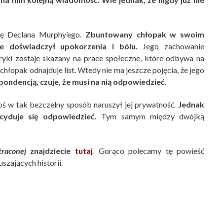
ię Declana Murphy’ego.
Zbuntowany chłopak w swoim
ie doświadczył upokorzenia i bólu.
Jego zachowanie
bryki zostaje skazany na prace społeczne, które odbywa na
łopak odnajduje list. Wtedy nie ma jeszcze pojęcia, że jego
spondencją, czuje, że musi na nią odpowiedzieć.
toś w tak bezczelny sposób naruszył jej prywatność.
Jednak
cyduje się odpowiedzieć.
Tym samym między dwójką
traconej
znajdziecie
tutaj
.
Gorąco polecamy tę powieść
szających historii.