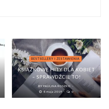
BESTSELLERY I ZESTAWIENIA
KSIĄŻKOWE HITY DLA KOBIET
– SPRAWDŹCIE TO!
BY
PAULINA ROSZKO
8 maja 2019
0