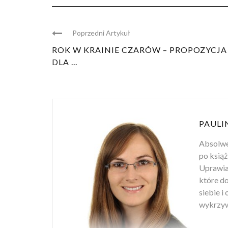
Poprzedni Artykuł
ROK W KRAINIE CZARÓW – PROPOZYCJA
DLA ...
PAULI
Absolwen
po książ
Uprawiam
które d
siebie i
wykrzyw