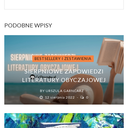
PODOBNE WPISY
BESTSELLERY I ZESTAWIENIA
SIERPNIOWE ZAPOWIEDZI
LITERATURY OBYCZAJOWEJ
BY
URSZULA GARNCARZ
12 sierpnia 2022
0