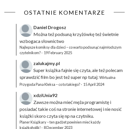
OSTATNIE KOMENTARZE
Daniel Drogosz
Można też podsuną
krzyżówkę
też świetnie
wzbogaca słownictwo
Najlepsze komiksy dla dzieci – co warto podsunąć najmłodszym
czytelnikom?
·
19 February 2025
zalukajmy.pl
Super książka fajnie się czyta, ale też polecam
sprawdzić film bo jest też super np tutaj:
Wirtualna
Przygoda Pana Kleksa – co to takiego?
·
15 April 2024
xdziUnia92
Zawsze można mieć męża programistę i
posiadać takie coś na stronie internetowej i nie nosić
książki skoro czyta się np na czytniku.
Planer Książkary – ten gadżet powinien mieć każdy
książkoholik!
·
8 December 2023