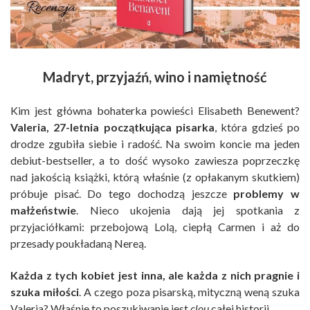
Madryt, przyjaźń, wino i namiętność
Kim jest główna bohaterka powieści Elisabeth Benewent?
Valeria, 27-letnia początkująca pisarka
, która gdzieś po
drodze zgubiła siebie i radość. Na swoim koncie ma jeden
debiut-bestseller, a to dość wysoko zawiesza poprzeczkę
nad jakością książki, którą właśnie (z opłakanym skutkiem)
próbuje pisać. Do tego dochodzą jeszcze
problemy w
małżeństwie
. Nieco ukojenia dają jej spotkania z
przyjaciółkami: przebojową Lolą, ciepłą Carmen i aż do
przesady poukładaną Nereą.
Każda z tych kobiet jest inna, ale każda z nich pragnie i
szuka miłości
. A czego poza pisarską, mityczną weną szuka
Valeria? Właśnie to poszukiwanie jest
clou
całej historii.