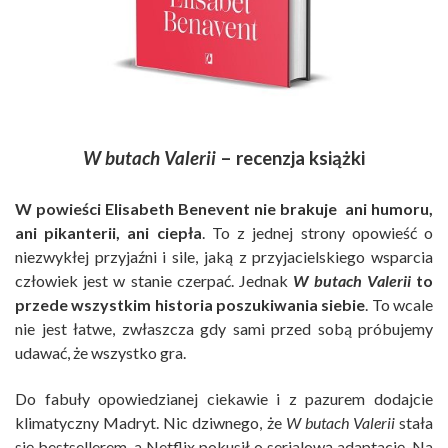
W butach Valerii
– recenzja książki
W powieści Elisabeth Benevent nie brakuje ani humoru,
ani pikanterii, ani ciepła
. To z jednej strony opowieść o
niezwykłej przyjaźni i sile, jaką z przyjacielskiego wsparcia
człowiek jest w stanie czerpać. Jednak
W butach Valerii
to
przede wszystkim historia poszukiwania siebie
. To wcale
nie jest łatwe, zwłaszcza gdy sami przed sobą próbujemy
udawać, że wszystko gra.
Do fabuły opowiedzianej ciekawie i z pazurem dodajcie
klimatyczny Madryt. Nic dziwnego, że
W butach Valerii
stała
się bestsellerem, a Netflix pokusił o serialową adaptację. Na