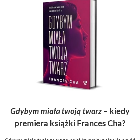
Gdybym miała twoją twarz
– kiedy
premiera książki Frances Cha?
Gdybym miała twoją twarz
na polskim rynku pojawiła się
14