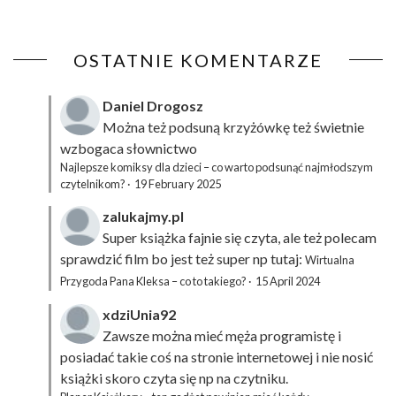
OSTATNIE KOMENTARZE
Daniel Drogosz
Można też podsuną
krzyżówkę
też świetnie
wzbogaca słownictwo
Najlepsze komiksy dla dzieci – co warto podsunąć najmłodszym
czytelnikom?
·
19 February 2025
zalukajmy.pl
Super książka fajnie się czyta, ale też polecam
sprawdzić film bo jest też super np tutaj:
Wirtualna
Przygoda Pana Kleksa – co to takiego?
·
15 April 2024
xdziUnia92
Zawsze można mieć męża programistę i
posiadać takie coś na stronie internetowej i nie nosić
książki skoro czyta się np na czytniku.