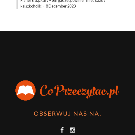
Planer Książkary – ten gadżet powinien mieć każdy
książkoholik!
·
8 December 2023
OBSERWUJ NAS NA: