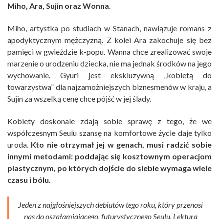
Miho, Ara, Sujin oraz Wonna
.
Miho, artystka po studiach w Stanach, nawiązuje romans z
apodyktycznym mężczyzną. Z kolei Ara zakochuje się bez
pamięci w gwieździe k-popu. Wanna chce zrealizować swoje
marzenie o urodzeniu dziecka, nie ma jednak środków na jego
wychowanie. Gyuri jest ekskluzywną „kobietą do
towarzystwa” dla najzamożniejszych biznesmenów w kraju, a
Sujin za wszelką cenę chce pójść w jej ślady.
Kobiety doskonale zdają sobie sprawę z tego, że we
współczesnym Seulu szansę na komfortowe życie daje tylko
uroda.
Kto nie otrzymał jej w genach, musi radzić sobie
innymi metodami: poddając się kosztownym operacjom
plastycznym, po których dojście do siebie wymaga wiele
czasu i bólu
.
Jeden z najgłośniejszych debiutów tego roku, który przenosi
nas do oszałamiającego, futurystycznego Seulu. Lektura