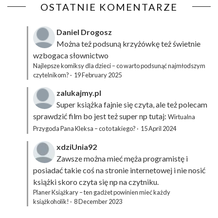
OSTATNIE KOMENTARZE
Daniel Drogosz
Można też podsuną
krzyżówkę
też świetnie
wzbogaca słownictwo
Najlepsze komiksy dla dzieci – co warto podsunąć najmłodszym
czytelnikom?
·
19 February 2025
zalukajmy.pl
Super książka fajnie się czyta, ale też polecam
sprawdzić film bo jest też super np tutaj:
Wirtualna
Przygoda Pana Kleksa – co to takiego?
·
15 April 2024
xdziUnia92
Zawsze można mieć męża programistę i
posiadać takie coś na stronie internetowej i nie nosić
książki skoro czyta się np na czytniku.
Planer Książkary – ten gadżet powinien mieć każdy
książkoholik!
·
8 December 2023