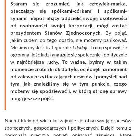
Staram się zrozumieć, jak człowiek-marka,
otaczający się spółkami-córkami i spółkami-
synami, niepotrafiący oddzielić swojej osobowości
od osobowości swojej korporacji, mógł zostać
prezydentem Stanów Zjednoczonych.
By pojąć,
jakim cudem do tego doszło, nie możemy panikować.
Musimy myśleć strategicznie.
I dodaje:
Trump sprawił, że
ogromna ilość ludzi angażuje się społecznie i politycznie
w najróżniejsze ruchy.
To ważne, byśmy w takim
momencie zrobili krok do tyłu, ochłonęli na moment
od zalewu przytłaczających newsów i pomyśleli nad
tym, jak znaleźliśmy się w tym punkcie, czego
możemy się spodziewać i, w którą stronę sprawy
mogą jeszcze pójść.
Naomi Klein od wielu lat zajmuje się obserwacją procesów
społecznych, gospodarczych i politycznych. Dzięki temu z
doskonałą precyzją potrafi opisywać zjawiska, które