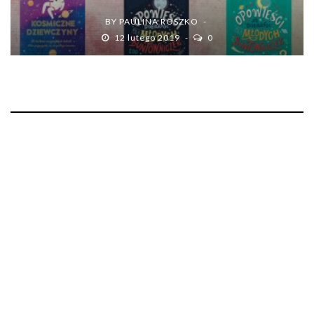
BY
PAULINA ROSZKO
12 lutego 2019
0