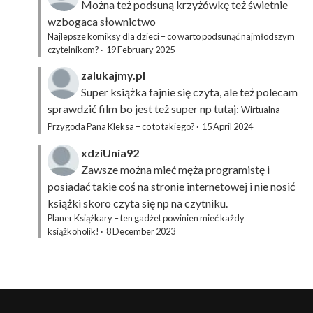
Można też podsuną
krzyżówkę
też świetnie
wzbogaca słownictwo
Najlepsze komiksy dla dzieci – co warto podsunąć najmłodszym
czytelnikom?
·
19 February 2025
zalukajmy.pl
Super książka fajnie się czyta, ale też polecam
sprawdzić film bo jest też super np tutaj:
Wirtualna
Przygoda Pana Kleksa – co to takiego?
·
15 April 2024
xdziUnia92
Zawsze można mieć męża programistę i
posiadać takie coś na stronie internetowej i nie nosić
książki skoro czyta się np na czytniku.
Planer Książkary – ten gadżet powinien mieć każdy
książkoholik!
·
8 December 2023