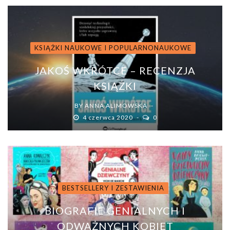
KSIĄŻKI NAUKOWE I POPULARNONAUKOWE
JAKOŚ WKRÓTCE – RECENZJA
KSIĄŻKI
BY
ANNA ALIMOWSKA
4 czerwca 2020
0
BESTSELLERY I ZESTAWIENIA
BIOGRAFIE GENIALNYCH I
ODWAŻNYCH KOBIET