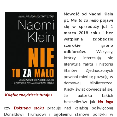
Nowość od Naomi Klein
pt.
Nie to za mało
pojawi
się w sprzedaży już 1
marca 2018 roku i bez
wątpienia zdobędzie
szerokie grono
odbiorców.
Wszyscy,
którzy interesują się
literaturą faktu i historią
Stanów Zjednoczonych
powinni mieć tę pozycję w
domowej biblioteczce.
Kiedy świat dowiedział się,
Książkę znajdziecie tutaj>>
że autorka takich
bestsellerów jak
No logo
czy
Doktryna szoku
pracuje nad książką poświęconą
Donaldowi Trumpowi i ogólnemu stanowi polityki w