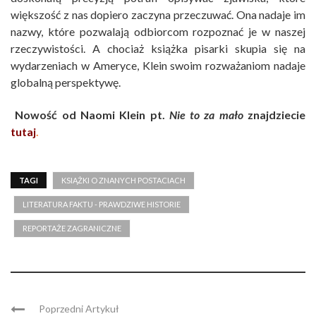
większość z nas dopiero zaczyna przeczuwać. Ona nadaje im
nazwy, które pozwalają odbiorcom rozpoznać je w naszej
rzeczywistości. A chociaż książka pisarki skupia się na
wydarzeniach w Ameryce, Klein swoim rozważaniom nadaje
globalną perspektywę.
Nowość od Naomi Klein pt.
Nie to za mało
znajdziecie
tutaj
.
TAGI
KSIĄŻKI O ZNANYCH POSTACIACH
LITERATURA FAKTU - PRAWDZIWE HISTORIE
REPORTAŻE ZAGRANICZNE
Poprzedni Artykuł