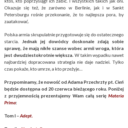
ktoś, kto poprzysiągł ich zabić. I wszystkich takich jak oni.
Okazuje się też, że zarówno w Berlinie, jak i w Sankt
Petersburgu rośnie przekonanie, że to najlepsza pora, by
zaatakować.
Polska armia skrupulatnie przygotowuje się do ostatecznego
starcia.
Jednak jej dowódcy doskonale zdają sobie
sprawę, że mają nikłe szanse wobec armii wroga, która
jest dwudziestokrotnie większa.
W takim wypadku nawet
najbardziej dopracowana strategia nie daje nadziei. Tylko
czas pokaże, kto umrze, a kto przeżyje…
Przypominamy, że nowość od Adama Przechrzty pt.
Cień
będzie dostępna od 20 czerwca bieżącego roku. Poniżej
z przyjemnością prezentujemy Wam całą serię
Materia
Prima
:
Tom I –
Adept
.