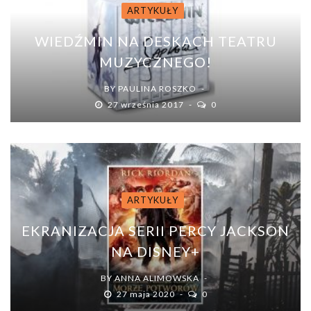
ARTYKUŁY
WIEDŹMIN NA DESKACH TEATRU
MUZYCZNEGO!
BY
PAULINA ROSZKO
27 września 2017
0
ARTYKUŁY
EKRANIZACJA SERII PERCY JACKSON
NA DISNEY+
BY
ANNA ALIMOWSKA
27 maja 2020
0