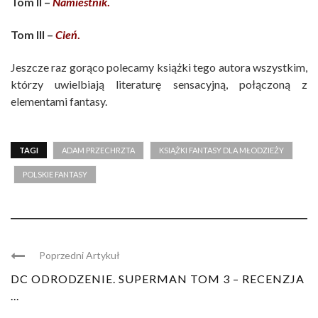
Tom II –
Namiestnik
.
Tom III –
Cień
.
Jeszcze raz gorąco polecamy książki tego autora wszystkim,
którzy uwielbiają literaturę sensacyjną, połączoną z
elementami fantasy.
TAGI
ADAM PRZECHRZTA
KSIĄŻKI FANTASY DLA MŁODZIEŻY
POLSKIE FANTASY
Poprzedni Artykuł
DC ODRODZENIE. SUPERMAN TOM 3 – RECENZJA
...