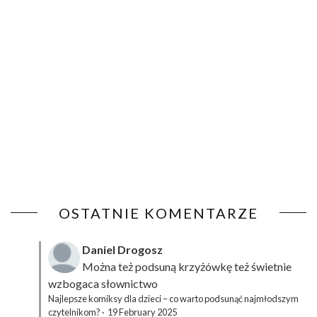
OSTATNIE KOMENTARZE
Daniel Drogosz
Można też podsuną
krzyżówkę
też świetnie
wzbogaca słownictwo
Najlepsze komiksy dla dzieci – co warto podsunąć najmłodszym
czytelnikom?
·
19 February 2025