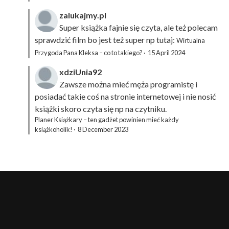
zalukajmy.pl
Super książka fajnie się czyta, ale też polecam
sprawdzić film bo jest też super np tutaj:
Wirtualna
Przygoda Pana Kleksa – co to takiego?
·
15 April 2024
xdziUnia92
Zawsze można mieć męża programistę i
posiadać takie coś na stronie internetowej i nie nosić
książki skoro czyta się np na czytniku.
Planer Książkary – ten gadżet powinien mieć każdy
książkoholik!
·
8 December 2023