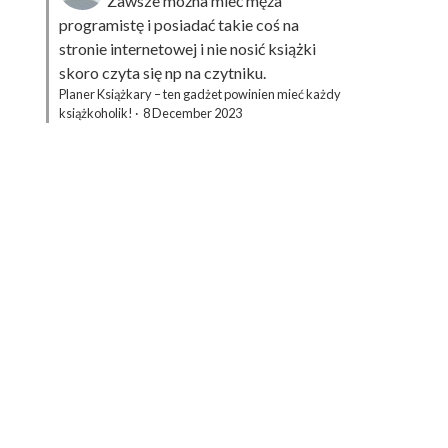
Zawsze można mieć męża
programistę i posiadać takie coś na
stronie internetowej i nie nosić książki
skoro czyta się np na czytniku.
Planer Książkary – ten gadżet powinien mieć każdy
książkoholik!
·
8 December 2023