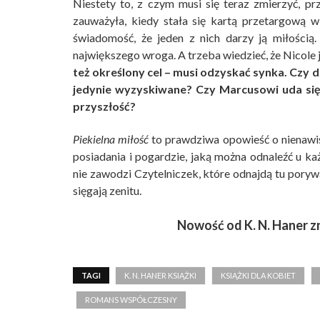
Niestety to, z czym musi się teraz zmierzyć, pr
zauważyła, kiedy stała się kartą przetargową 
świadomość, że jeden z nich darzy ją miłością
największego wroga. A trzeba wiedzieć, że Nicole j
też określony cel – musi odzyskać synka. Czy 
jedynie wyzyskiwane? Czy Marcusowi uda się 
przyszłość?
Piekielna miłość
to prawdziwa opowieść o nienawiści
posiadania i pogardzie, jaką można odnaleźć u k
nie zawodzi Czytelniczek, które odnajdą tu porywa
sięgają zenitu.
Nowość od K. N. Haner z
TAGI
K. N. HANER KSIĄŻKI
KSIĄŻKI DLA KOBIET
ROMANS WSPÓŁCZESNY