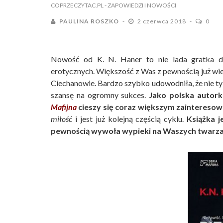
COPRZECZYTAC.PL
- ZAPOWIEDZI I NOWOŚCI
PAULINA ROSZKO
2 czerwca 2018
0
Nowość od K. N. Haner to nie lada gratka dla
erotycznych. Większość z Was z pewnością już wi
Ciechanowie. Bardzo szybko udowodniła, że nie ty
szansę na ogromny sukces.
Jako polska autork
Mafijna
cieszy się coraz większym zaintereso
miłość
i jest już kolejną częścią cyklu.
Książka 
pewnością wywoła wypieki na Waszych twarza