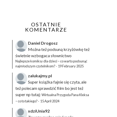
OSTATNIE
KOMENTARZE
Daniel Drogosz
Można też podsuną
krzyżówkę
też
świetnie wzbogaca słownictwo
Najlepsze komiksy dla dzieci – co warto podsunąć
najmłodszym czytelnikom?
·
19 February 2025
zalukajmy.pl
Super książka fajnie się czyta, ale
też polecam sprawdzić film bo jest też
super np tutaj:
Wirtualna Przygoda Pana Kleksa
– co to takiego?
·
15 April 2024
xdziUnia92