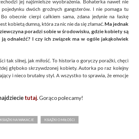
zechodzi jej najśmielsze wyobrażenia. Bohaterka nawet nie
w pojedynku dwóch groźnych gangsterów. I nie pomaga tu
. Bo obecnie cierpi całkiem sama, zdana jedynie na łaskę
est kobietą dumną, która za nic nie da się złamać.
Ma jednak
dziewczyna poradzi sobie w środowisku, gdzie kobiety są
ją odnaleźć? I czy ich związek ma w ogóle jakąkolwiek
 tak silnej, jak miłość. To historia o goryczy porażki, chęci
ażdej głęboko skrzywdzonej kobiety. Autorka po raz kolejny
jący i nieco brutalny styl. A wszystko to sprawia, że emocje
najdziecie
tutaj
.
Gorąco polecamy!
KSIĄŻKI NA WAKACJE
KSIĄŻKI O MIŁOŚCI