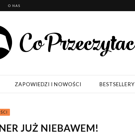
T
O NAS
ZAPOWIEDZI I NOWOŚCI
BESTSELLERY
ŚCI
ANER JUŻ NIEBAWEM!