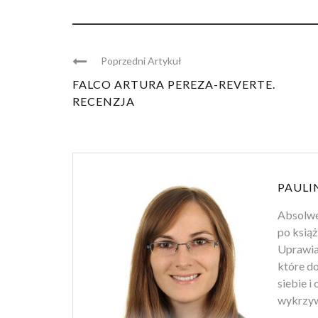
Poprzedni Artykuł
FALCO ARTURA PEREZA-REVERTE.
RECENZJA
PAULI
Absolwen
po książ
Uprawiam
które d
siebie i
wykrzyw