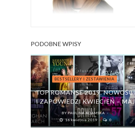
PODOBNE WPISY
BESTSELLERY I ZESTAWIENIA
TOP ROMANSE 2019. NOWOŚC
I ZAPOWIEDZI KWIECIEŃ – MA
BY
PAULINA ADAMSKA
16 kwietnia 2019
0