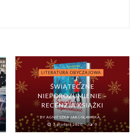
LITERATURA OBYCZAJOWA
ŚWIĄTECZNE
I
NIEPOROZUMIENIE –
J
RECENZJA KSIĄŻKI
BY
AGNIESZKA JAROSŁAWSKA
3 grudnia 2020
0