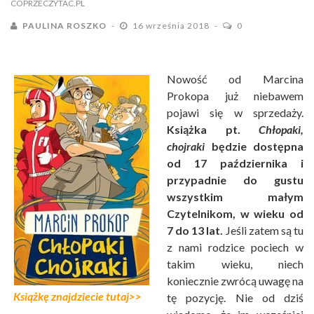
COPRZECZYTAC.PL
PAULINA ROSZKO
16 września 2018
0
Nowość od Marcina
Prokopa już niebawem
pojawi się w sprzedaży.
Książka pt.
Chłopaki,
chojraki
będzie dostępna
od 17 października i
przypadnie do gustu
wszystkim małym
Czytelnikom, w wieku od
7 do 13 lat.
Jeśli zatem są tu
z nami rodzice pociech w
takim wieku, niech
koniecznie zwrócą uwagę na
Książkę znajdziecie tutaj>>
tę pozycję. Nie od dziś