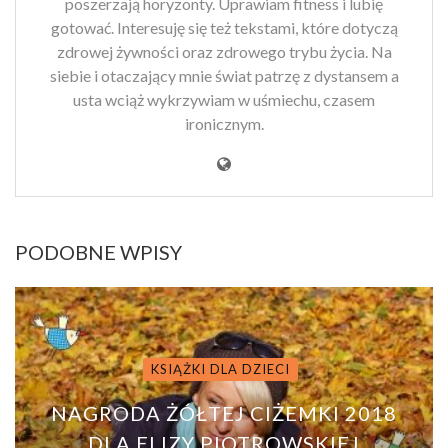
poszerzają horyzonty. Uprawiam fitness i lubię
gotować. Interesuję się też tekstami, które dotyczą
zdrowej żywności oraz zdrowego trybu życia. Na
siebie i otaczający mnie świat patrzę z dystansem a
usta wciąż wykrzywiam w uśmiechu, czasem
ironicznym.
PODOBNE WPISY
KSIĄŻKI DLA DZIECI
NAGRODA ŻÓŁTEJ CIŻEMKI 2018
DLA ELIZY PIOTROWSKIEJ