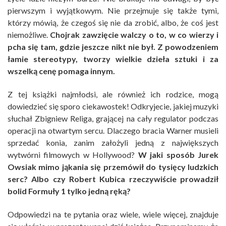
pierwszym i wyjątkowym. Nie przejmuje się także tymi,
którzy mówią, że czegoś się nie da zrobić, albo, że coś jest
niemożliwe.
Chojrak zawzięcie walczy o to, w co wierzy i
pcha się tam, gdzie jeszcze nikt nie był. Z powodzeniem
łamie stereotypy, tworzy wielkie dzieła sztuki i za
wszelką cenę pomaga innym.
Z tej książki najmłodsi, ale również ich rodzice, mogą
dowiedzieć się sporo ciekawostek! Odkryjecie, jakiej muzyki
słuchał Zbigniew Religa, grającej na cały regulator podczas
operacji na otwartym sercu. Dlaczego bracia Warner musieli
sprzedać konia, zanim założyli jedną z największych
wytwórni filmowych w Hollywood?
W jaki sposób Jurek
Owsiak mimo jąkania się przemówił do tysięcy ludzkich
serc? Albo czy Robert Kubica rzeczywiście prowadził
bolid Formuły 1 tylko jedną ręką?
Odpowiedzi na te pytania oraz wiele, wiele więcej, znajduje