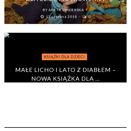
BY
ANETA ŚWIDERSKA
15 czerwca 2018
0
KSIĄŻKI DLA DZIECI
MAŁE LICHO I LATO Z DIABŁEM –
NOWA KSIĄŻKA DLA ...
BY
ANETA ŚWIDERSKA
6 sierpnia 2020
0