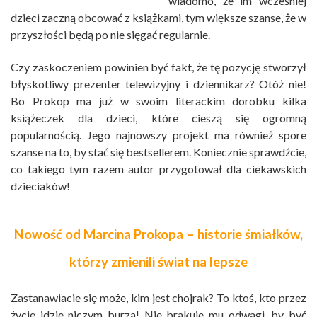
wiadomo, że im wcześniej
dzieci zaczną obcować z książkami, tym większe szanse, że w
przyszłości będą po nie sięgać regularnie.
Czy zaskoczeniem powinien być fakt, że tę pozycję stworzył
błyskotliwy prezenter telewizyjny i dziennikarz? Otóż nie!
Bo Prokop ma już w swoim literackim dorobku kilka
książeczek dla dzieci, które cieszą się ogromną
popularnością. Jego najnowszy projekt ma również spore
szanse na to, by stać się bestsellerem. Koniecznie sprawdźcie,
co takiego tym razem autor przygotował dla ciekawskich
dzieciaków!
Nowość od Marcina Prokopa – historie śmiałków,
którzy zmienili świat na lepsze
Zastanawiacie się może, kim jest chojrak? To ktoś, kto przez
życie idzie niczym burza! Nie brakuje mu odwagi, by być