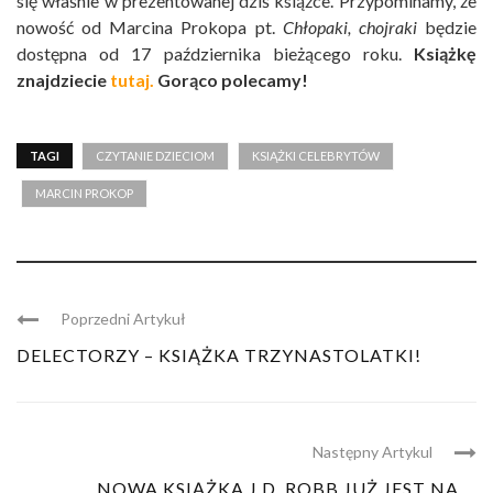
się właśnie w prezentowanej dziś książce. Przypominamy, że
nowość od Marcina Prokopa pt.
Chłopaki, chojraki
będzie
dostępna od 17 października bieżącego roku.
Książkę
znajdziecie
tutaj.
Gorąco polecamy!
TAGI
CZYTANIE DZIECIOM
KSIĄŻKI CELEBRYTÓW
MARCIN PROKOP
Poprzedni Artykuł
DELECTORZY – KSIĄŻKA TRZYNASTOLATKI!
Następny Artykul
NOWA KSIĄŻKA J.D. ROBB JUŻ JEST NA ...