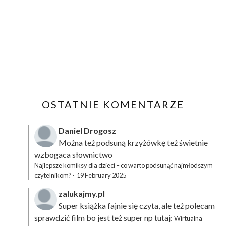
OSTATNIE KOMENTARZE
Daniel Drogosz
Można też podsuną
krzyżówkę
też świetnie
wzbogaca słownictwo
Najlepsze komiksy dla dzieci – co warto podsunąć najmłodszym
czytelnikom?
·
19 February 2025
zalukajmy.pl
Super książka fajnie się czyta, ale też polecam
sprawdzić film bo jest też super np tutaj:
Wirtualna