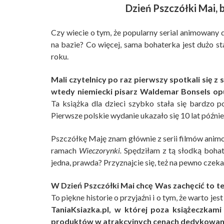
Dzień Pszczółki Mai, 
Czy wiecie o tym, że popularny serial animowany d
na bazie? Co więcej, sama bohaterka jest dużo st
roku.
Mali czytelnicy po raz pierwszy spotkali się 
wtedy niemiecki pisarz Waldemar Bonsels op
Ta książka dla dzieci szybko stała się bardzo 
Pierwsze polskie wydanie ukazało się 10 lat późnie
Pszczółkę Maję znam głównie z serii filmów animo
ramach
Wieczorynki.
Spędziłam z tą słodką bohat
jedna, prawda? Przyznajcie się, też na pewno czeka
W Dzień Pszczółki Mai chcę Was zachęcić to te
To piękne historie o przyjaźni i o tym, że warto je
TaniaKsiazka.pl, w której poza książeczkami
produktów w atrakcyjnych cenach dedykowany