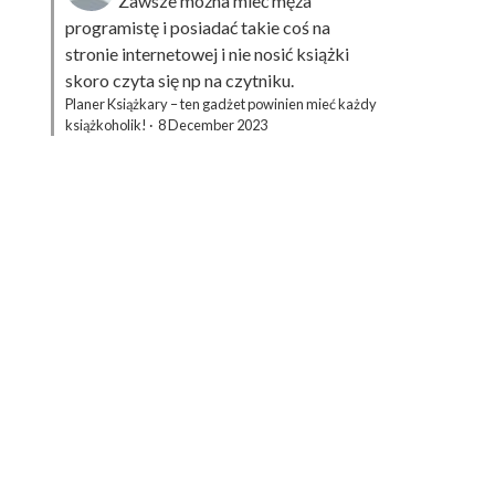
Zawsze można mieć męża
programistę i posiadać takie coś na
stronie internetowej i nie nosić książki
skoro czyta się np na czytniku.
Planer Książkary – ten gadżet powinien mieć każdy
książkoholik!
·
8 December 2023