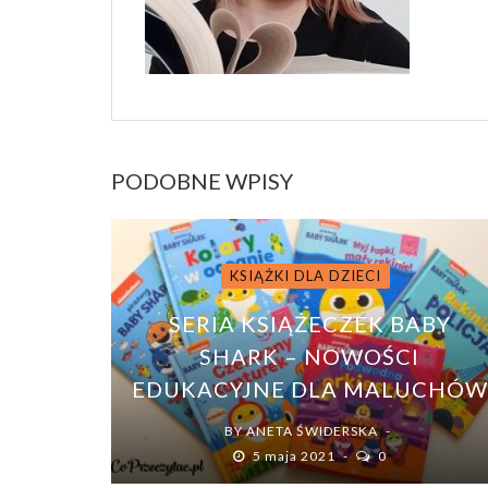
PODOBNE WPISY
KSIĄŻKI DLA DZIECI
SERIA KSIĄŻECZEK BABY
SHARK – NOWOŚCI
EDUKACYJNE DLA MALUCHÓW
BY
ANETA ŚWIDERSKA
5 maja 2021
0