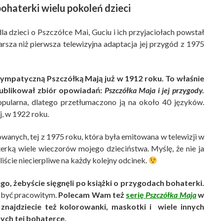
bohaterki wielu pokoleń dzieci
la dzieci o Pszczółce Mai, Guciu i ich przyjaciołach powstał
arsza niż pierwsza telewizyjna adaptacja jej przygód z 1975
z sympatyczną Pszczółką Mają już w 1912 roku.
To właśnie
ublikował zbiór opowiadań:
Pszczółka Maja i jej przygody.
popularna, dlatego przetłumaczono ją na około 40 języków.
j, w 1922 roku.
wanych, tej z 1975 roku, która była emitowana w telewizji w
erką wiele wieczorów mojego dzieciństwa. Myślę, że nie ja
liście niecierpliwe na każdy kolejny odcinek.
go, żebyście sięgnęli po książki o przygodach bohaterki.
st być pracowitym.
Polecam Wam też
serię
Pszczółka Maja
w
 znajdziecie też kolorowanki, maskotki i wiele innych
ch tej bohaterce.