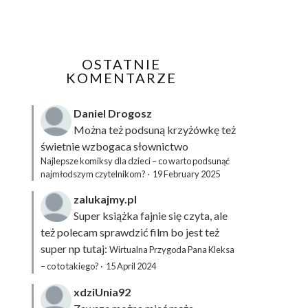
OSTATNIE
KOMENTARZE
Daniel Drogosz
Można też podsuną
krzyżówkę
też
świetnie wzbogaca słownictwo
Najlepsze komiksy dla dzieci – co warto podsunąć
najmłodszym czytelnikom?
·
19 February 2025
zalukajmy.pl
Super książka fajnie się czyta, ale
też polecam sprawdzić film bo jest też
super np tutaj:
Wirtualna Przygoda Pana Kleksa
– co to takiego?
·
15 April 2024
xdziUnia92