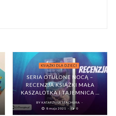
KSIĄŻKI DLA DZIECI
SERIA OTULONE NOCĄ –
RECENZJA KSIĄŻKI MAŁA
KASZALOTKA I TAJEMNICA ...
BY
KATARZYNA STACHURA
8 maja 2021
0