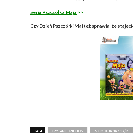
Seria Pszczółka Maja
>>
Czy Dzień Pszczółki Mai też sprawia, że stajec
TAGI
CZYTANIE DZIECIOM
PROMOCJA NA KSIĄŻKI