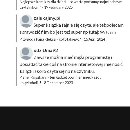
Najlepsze komiksy dla dzieci – co warto podsunąć najmłodszym
czytelnikom?
·
19 February 2025
zalukajmy.pl
Super książka fajnie się czyta, ale też polecam
sprawdzić film bo jest też super np tutaj:
Wirtualna
Przygoda Pana Kleksa – co to takiego?
·
15 April 2024
xdziUnia92
Zawsze można mieć męża programistę i
posiadać takie coś na stronie internetowej i nie nosić
książki skoro czyta się np na czytniku.
Planer Książkary – ten gadżet powinien mieć każdy
książkoholik!
·
8 December 2023