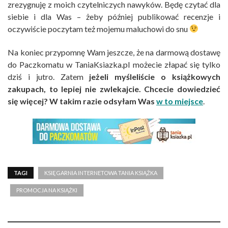
zrezygnuję z moich czytelniczych nawyków. Będę czytać dla
siebie i dla Was – żeby później publikować recenzje i
oczywiście poczytam też mojemu maluchowi do snu
Na koniec przypomnę Wam jeszcze, że na darmową dostawę
do Paczkomatu w TaniaKsiazka.pl możecie złapać się tylko
dziś i jutro. Zatem
jeżeli myśleliście o książkowych
zakupach, to lepiej nie zwlekajcie. Chcecie dowiedzieć
się więcej? W takim razie odsyłam Was
w to miejsce
.
TAGI
KSIĘGARNIA INTERNETOWA TANIA KSIĄŻKA
PROMOCJA NA KSIĄŻKI