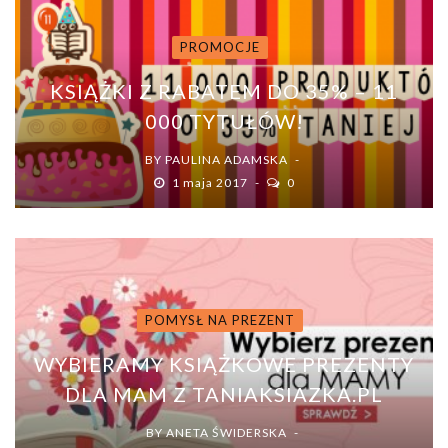
PROMOCJE
KSIĄŻKI Z RABATEM DO 35% – 11
000 TYTUŁÓW!
BY
PAULINA ADAMSKA
1 maja 2017
0
POMYSŁ NA PREZENT
WYBIERAMY KSIĄŻKOWE PREZENTY
DLA MAM Z TANIAKSIAZKA.PL
BY
ANETA ŚWIDERSKA