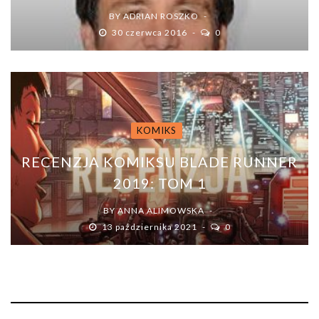
BY
ADRIAN ROSZKO
30 czerwca 2016
0
KOMIKS
RECENZJA KOMIKSU BLADE RUNNER
2019: TOM 1
BY
ANNA ALIMOWSKA
13 października 2021
0