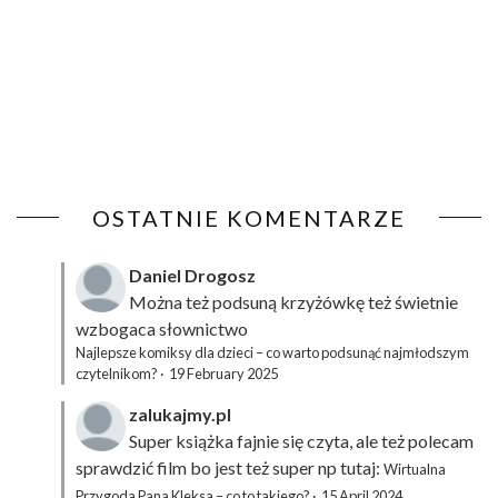
OSTATNIE KOMENTARZE
Daniel Drogosz
Można też podsuną
krzyżówkę
też świetnie
wzbogaca słownictwo
Najlepsze komiksy dla dzieci – co warto podsunąć najmłodszym
czytelnikom?
·
19 February 2025
zalukajmy.pl
Super książka fajnie się czyta, ale też polecam
sprawdzić film bo jest też super np tutaj:
Wirtualna
Przygoda Pana Kleksa – co to takiego?
·
15 April 2024