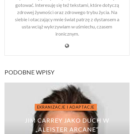
gotować. Interesuję się też tekstami, które dotyczą
zdrowej żywności oraz zdrowego trybu życia. Na
siebie i otaczający mnie świat patrzę z dystansem a
usta wciąż wykrzywiam w uśmiechu, czasem
ironicznym.
PODOBNE WPISY
EKRANIZACJE I ADAPTACJE
JIM CARREY JAKO DUCH W
„ALEISTER ARCANE”