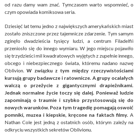
od razu damy wam znać. Tymczasem warto wspomnieć, o
czym opowiada komiksowa seria.
Dziesięć lat temu jedno z największych amerykańskich miast
zostało zniszczone przez tajemnicze zdarzenie. Tym samym
zginęło dwadzieścia tysięcy ludzi, a centrum Filadelfii
przeniosło się do innego wymiaru. W jego miejscu pojawiło
się trzydzieści mil kwadratowych wyjętych z zupełnie innego,
obcego i niebezpiecznego świata, któremu nadano nazwę
Oblivion.
W związku z tym między rzeczywistościami
kursują grupy badawcze i ratownicze. A grupy ocalałych
walczą o przeżycie z gigantycznymi drapieżnikami.
Jednak normalne życie toczy się dalej. Ponieważ ludzie
zapominają o traumie i szybko przystosowują się do
nowych warunków. Poza tym tragedię pomagają oswoić
pomniki, muzea i kiepskie, kręcone na faktach filmy.
A
Nathan Cole jest jedną z ostatnich osób, którym zależy na
odkryciu wszystkich sekretów Oblivionu.