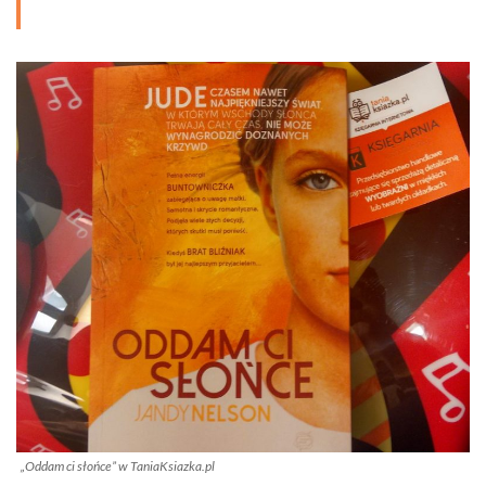
„Oddam ci słońce” w TaniaKsiazka.pl