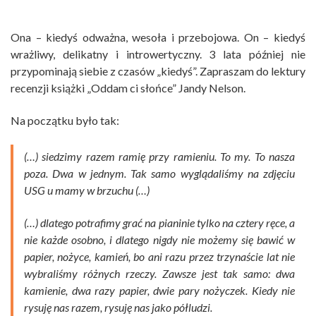
Ona – kiedyś odważna, wesoła i przebojowa. On – kiedyś
wrażliwy, delikatny i introwertyczny. 3 lata później nie
przypominają siebie z czasów „kiedyś”. Zapraszam do lektury
recenzji książki „Oddam ci słońce” Jandy Nelson.
Na początku było tak:
(…) siedzimy razem ramię przy ramieniu. To my. To nasza
poza. Dwa w jednym. Tak samo wyglądaliśmy na zdjęciu
USG u mamy w brzuchu (…)
(…) dlatego potrafimy grać na pianinie tylko na cztery ręce, a
nie każde osobno, i dlatego nigdy nie możemy się bawić w
papier, nożyce, kamień, bo ani razu przez trzynaście lat nie
wybraliśmy różnych rzeczy. Zawsze jest tak samo: dwa
kamienie, dwa razy papier, dwie pary nożyczek. Kiedy nie
rysuję nas razem, rysuję nas jako półludzi.