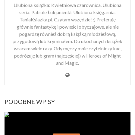
Ulubiona książka: Kwietniowa czarownica. Ulubiona
seria: Patrole Łukjanienki. Ulubiona księgarnia:
TaniaKsiazka.pl. Czytam wszędzie! :) Preferuję
głównie fantastykę i powieści obyczajowe, ale nie
pogardzę również dobrą książką młodzieżową,
przygodową lub kryminałem. Do ukochanych książek
wracam wiele razy. Gdy męczy mnie czytelniczy kac,
podróżuję lub gram (najczęściej) w Heroes of Might
and Magic.
PODOBNE WPISY