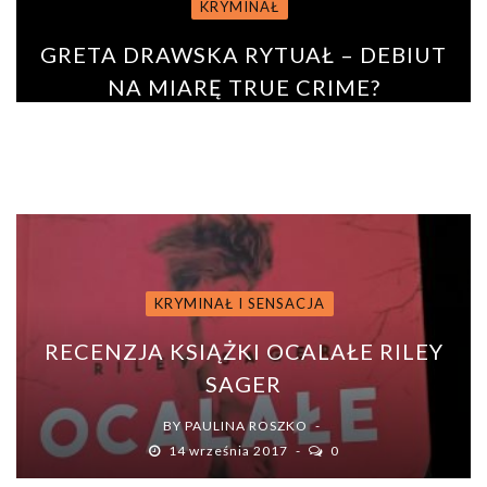
KRYMINAŁ
GRETA DRAWSKA RYTUAŁ – DEBIUT
NA MIARĘ TRUE CRIME?
BY
URSZULA GARNCARZ
27 września 2020
0
KRYMINAŁ I SENSACJA
RECENZJA KSIĄŻKI OCALAŁE RILEY
SAGER
BY
PAULINA ROSZKO
14 września 2017
0