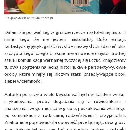
Książkę kupisz w TaniaKsiazka.pl
Dałam się porwać tej, w gruncie rzeczy nastoletniej historii
mimo tego, że nie jestem nastolatką. Dużo emocji,
fantastyczny język, garść zwykło – niezwykłych zdarzeń plus
szczypta tego, czego brakuje niesamowicie często: trudnej
sztuki komunikacji werbalnej tyczącej się uczuć. Znajdziemy
tu dwa spojrzenia na jedną historię, dwie perspektywy, dwie
osoby, które minęły się, niczym statki przepływające obok
siebie w ciemności.
Autorka poruszyła wiele kwestii ważnych w każdym wieku:
szykanowania, próby dogadania się z rówieśnikami i
znalezienia swego miejsca w grupie, poszukiwania własnego
ja, komunikacji z rodzicami, rodzeństwem i przyjaciółmi.
Znakomicie poprowadziła opowieść przełączając dwa głosy
– w trakcie lektury nie był potrzebny podpis rozdziału