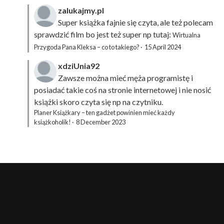
zalukajmy.pl
Super książka fajnie się czyta, ale też polecam
sprawdzić film bo jest też super np tutaj:
Wirtualna
Przygoda Pana Kleksa – co to takiego?
·
15 April 2024
xdziUnia92
Zawsze można mieć męża programistę i
posiadać takie coś na stronie internetowej i nie nosić
książki skoro czyta się np na czytniku.
Planer Książkary – ten gadżet powinien mieć każdy
książkoholik!
·
8 December 2023