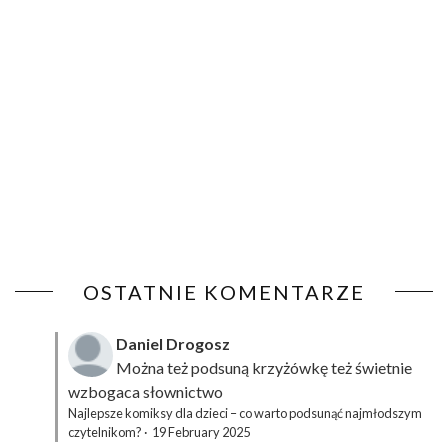
OSTATNIE KOMENTARZE
Daniel Drogosz
Można też podsuną
krzyżówkę
też świetnie
wzbogaca słownictwo
Najlepsze komiksy dla dzieci – co warto podsunąć najmłodszym
czytelnikom?
·
19 February 2025