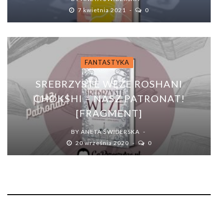
7 kwietnia 2021
0
FANTASTYKA
SREBRZYSTE WĘŻE ROSHANI
CHOKSHI – NASZ PATRONAT!
[FRAGMENT]
BY
ANETA ŚWIDERSKA
20 września 2020
0