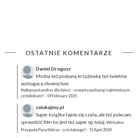
OSTATNIE KOMENTARZE
Daniel Drogosz
Można też podsuną
krzyżówkę
też świetnie
wzbogaca słownictwo
Najlepsze komiksy dla dzieci – co warto podsunąć najmłodszym
czytelnikom?
·
19 February 2025
zalukajmy.pl
Super książka fajnie się czyta, ale też polecam
sprawdzić film bo jest też super np tutaj:
Wirtualna
Przygoda Pana Kleksa – co to takiego?
·
15 April 2024