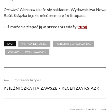
Opowieść Północna
ukaże się nakładem Wydawnictwa Nowa
Baśń. Książka będzie mieć premierę 16 listopada.
Już możecie złapać ją w przedsprzedaży:
tutaj
.
TAGI
FANTASY DLA DZIECI
PATRONAT COPRZECZYTAĆ
WYDAWNICTWO NOWA BAŚŃ
Poprzedni Artykuł
KSIĘŻNICZKA NA ZAWSZE – RECENZJA KSIĄŻKI
Następny Artykul