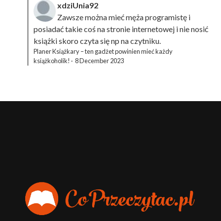
xdziUnia92
Zawsze można mieć męża programistę i
posiadać takie coś na stronie internetowej i nie nosić
książki skoro czyta się np na czytniku.
Planer Książkary – ten gadżet powinien mieć każdy
książkoholik!
·
8 December 2023