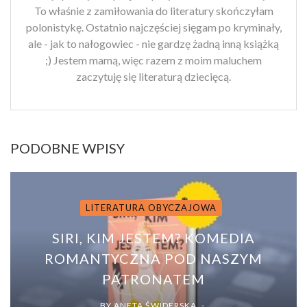
To właśnie z zamiłowania do literatury skończyłam
polonistykę. Ostatnio najczęściej sięgam po kryminały,
ale - jak to nałogowiec - nie gardzę żadną inną książką
;) Jestem mamą, więc razem z moim maluchem
zaczytuję się literaturą dziecięcą.
PODOBNE WPISY
LITERATURA OBYCZAJOWA
SIRI, KIM JESTEM? KOMEDIA
ROMANTYCZNA POD NASZYM
PATRONATEM
BY
ANETA ŚWIDERSKA