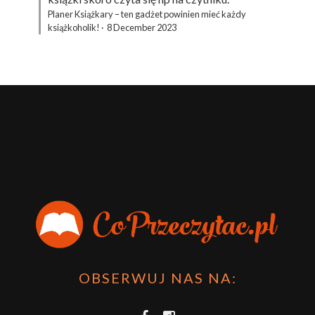
Planer Książkary – ten gadżet powinien mieć każdy
książkoholik!
·
8 December 2023
OBSERWUJ NAS NA: