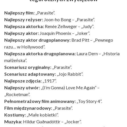
Najlepszy film:
„Parasite”.
Najlepszy reżyser:
Joon-ho Bong – „Parasite”.
Najlepsza aktorka:
Renée Zellweger – „Judy”.
Najlepszy aktor:
Joaquin Phoenix – „Joker”.
Najlepszy aktor drugoplanowy:
Brad Pitt – „Pewnego
razu… w Hollywood”.
Najlepsza aktorka drugoplanowa:
Laura Dern – „Historia
małżeńska”.
Scenariusz oryginalny:
„Parasite”.
Scenariusz adaptowany:
„Jojo Rabbit”.
Najlepsze zdjęcia:
„1917”.
Najlepszy utwór:
„(I’m Gonna) Love Me Again” –
„Rocketman”.
Pełnometrażowy film animowany:
„Toy Story 4”.
Film międzynarodowy:
„Parasite”.
Kostiumy:
„Małe kobietki”.
Muzyka:
Hildur Guðnadóttir – „Jocker”.