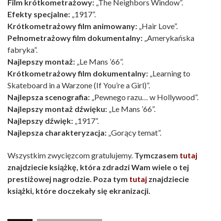
Film krótkometrażowy:
„The Neighbors Window”.
Efekty specjalne:
„1917”.
Krótkometrażowy film animowany:
„Hair Love”.
Pełnometrażowy film dokumentalny:
„Amerykańska
fabryka”.
Najlepszy montaż:
„Le Mans ’66”.
Krótkometrażowy film dokumentalny:
„Learning to
Skateboard in a Warzone (If You’re a Girl)”.
Najlepsza scenografia:
„Pewnego razu… w Hollywood”.
Najlepszy montaż dźwięku:
„Le Mans ’66”.
Najlepszy dźwięk:
„1917”.
Najlepsza charakteryzacja:
„Gorący temat”.
Wszystkim zwycięzcom gratulujemy.
Tymczasem
tutaj
znajdziecie książkę, która zdradzi Wam wiele o tej
prestiżowej nagrodzie.
Poza tym
tutaj
znajdziecie
książki, które doczekały się ekranizacji.