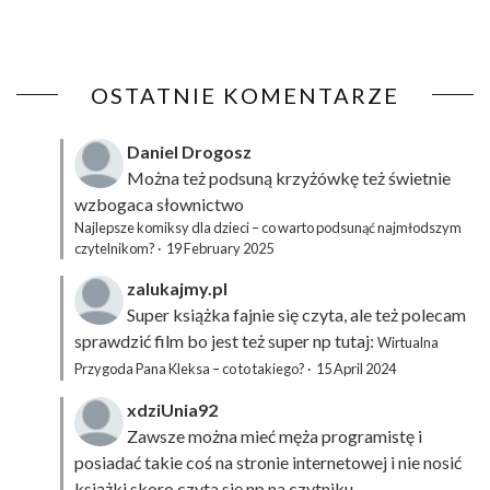
OSTATNIE KOMENTARZE
Daniel Drogosz
Można też podsuną
krzyżówkę
też świetnie
wzbogaca słownictwo
Najlepsze komiksy dla dzieci – co warto podsunąć najmłodszym
czytelnikom?
·
19 February 2025
zalukajmy.pl
Super książka fajnie się czyta, ale też polecam
sprawdzić film bo jest też super np tutaj:
Wirtualna
Przygoda Pana Kleksa – co to takiego?
·
15 April 2024
xdziUnia92
Zawsze można mieć męża programistę i
posiadać takie coś na stronie internetowej i nie nosić
książki skoro czyta się np na czytniku.