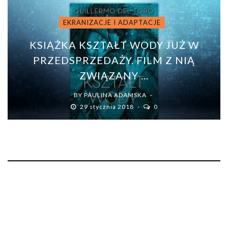
EKRANIZACJE I ADAPTACJE
KSIĄŻKA KSZTAŁT WODY JUŻ W
PRZEDSPRZEDAŻY. FILM Z NIĄ
ZWIĄZANY ...
BY
PAULINA ADAMSKA
29 stycznia 2018
0