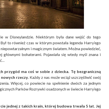
ie w Disneylandzie. Niektórym była dane wejść do tego
o. Był to również czas w którym powstała legenda Harry’ego
tym niepowtarzalnym i magicznym światem. Można powiedzieć,
 jej głównymi bohaterami. Pojawiała się wtedy myśl znana i
yć…
h przygód ma coś w sobie z dziecka. Tę bezgraniczną
ć nowych rzeczy.
Każdy z nas może wciąż uszczęśliwić swój
rzenia. Więcej, co powiecie na spełnienie dwóch za jednym
agicznych Parków Rozrywki osadzonych w świecie Harry’ego
e jednej z takich krain, której budowa trwała 5 lat. Jej