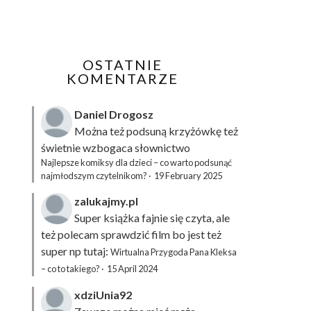
OSTATNIE
KOMENTARZE
Daniel Drogosz
Można też podsuną
krzyżówkę
też
świetnie wzbogaca słownictwo
Najlepsze komiksy dla dzieci – co warto podsunąć
najmłodszym czytelnikom?
·
19 February 2025
zalukajmy.pl
Super książka fajnie się czyta, ale
też polecam sprawdzić film bo jest też
super np tutaj:
Wirtualna Przygoda Pana Kleksa
– co to takiego?
·
15 April 2024
xdziUnia92