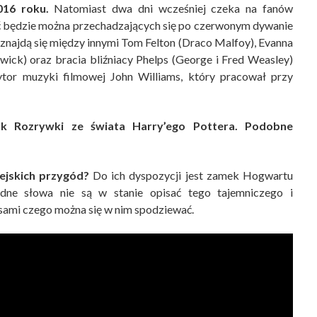
016 roku.
Natomiast dwa dni wcześniej czeka na fanów
ć będzie można przechadzających się po czerwonym dywanie
znajdą się między innymi Tom Felton (Draco Malfoy), Evanna
twick) oraz bracia bliźniacy Phelps (George i Fred Weasley)
or muzyki filmowej John Williams, który pracował przy
rk Rozrywki ze świata Harry’ego Pottera. Podobne
iejskich przygód?
Do ich dyspozycji jest zamek Hogwartu
ne słowa nie są w stanie opisać tego tajemniczego i
 sami czego można się w nim spodziewać.