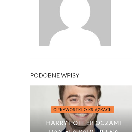
PODOBNE WPISY
CIEKAWOSTKI O KSIĄŻKACH
HARRY POTTER OCZAMI
DANIELA RADCLIFFE’A