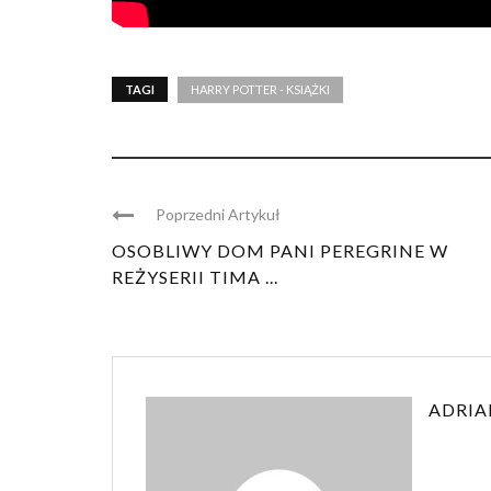
TAGI
HARRY POTTER - KSIĄŻKI
Poprzedni Artykuł
OSOBLIWY DOM PANI PEREGRINE W
REŻYSERII TIMA ...
ADRIA