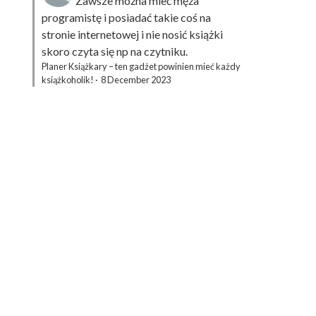
Zawsze można mieć męża
programistę i posiadać takie coś na
stronie internetowej i nie nosić książki
skoro czyta się np na czytniku.
Planer Książkary – ten gadżet powinien mieć każdy
książkoholik!
·
8 December 2023