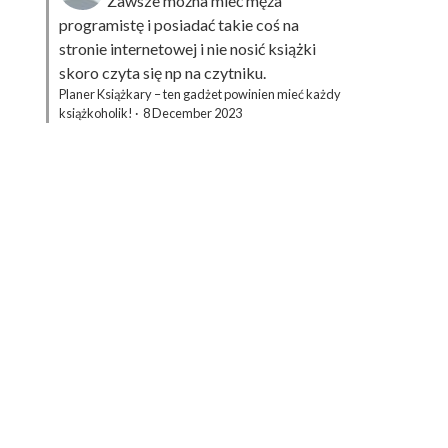
Zawsze można mieć męża
programistę i posiadać takie coś na
stronie internetowej i nie nosić książki
skoro czyta się np na czytniku.
Planer Książkary – ten gadżet powinien mieć każdy
książkoholik!
·
8 December 2023