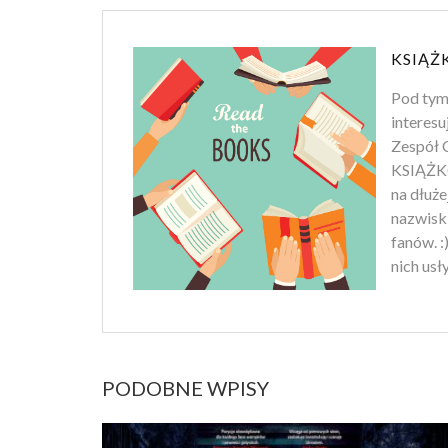
KSIĄŻ
Pod tym
interesu
Zespół C
KSIĄŻKO
na dłuż
nazwiski
fanów. :
nich usł
PODOBNE WPISY