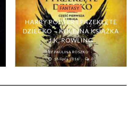
FANTASY
HARRY POTTER I PRZEKLĘTE
DZIECKO – KOLEJNA KSIĄŻKA
J.K. ROWLING
BY
PAULINA ROSZKO
18 lipca 2016
0