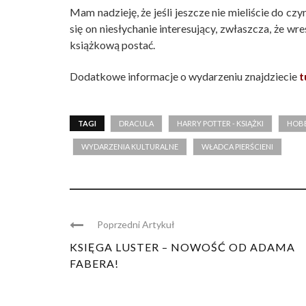
Mam nadzieję, że jeśli jeszcze nie mieliście do cz
się on niesłychanie interesujący, zwłaszcza, że wr
książkową postać.
Dodatkowe informacje o wydarzeniu znajdziecie
t
TAGI
DRACULA
HARRY POTTER - KSIĄŻKI
HOB
WYDARZENIA KULTURALNE
WŁADCA PIERŚCIENI
Poprzedni Artykuł
KSIĘGA LUSTER – NOWOŚĆ OD ADAMA
FABERA!