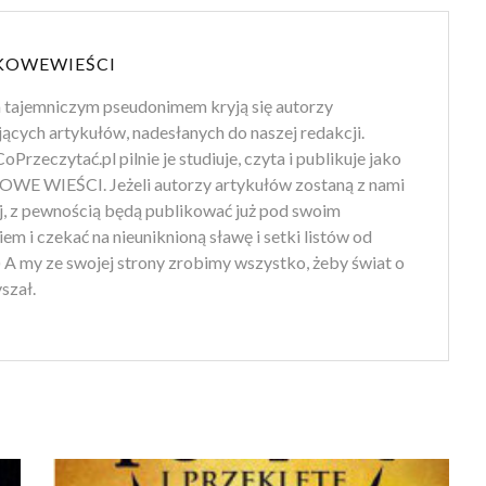
KOWEWIEŚCI
 tajemniczym pseudonimem kryją się autorzy
jących artykułów, nadesłanych do naszej redakcji.
oPrzeczytać.pl pilnie je studiuje, czyta i publikuje jako
WE WIEŚCI. Jeżeli autorzy artykułów zostaną z nami
ej, z pewnością będą publikować już pod swoim
em i czekać na nieuniknioną sławę i setki listów od
) A my ze swojej strony zrobimy wszystko, żeby świat o
yszał.