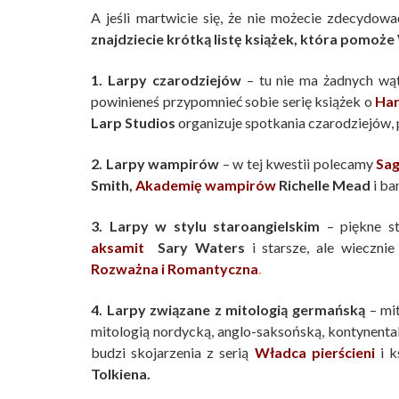
A jeśli martwicie się, że nie możecie zdecydować 
znajdziecie krótką listę książek, która pom
1. Larpy czarodziejów
– tu nie ma żadnych wątp
powinieneś przypomnieć sobie serię książek o
Har
Larp Studios
organizuje spotkania czarodziejów,
2. Larpy wampirów
– w tej kwestii polecamy
Sag
Smith,
Akademię wampirów
Richelle Mead
i ba
3. Larpy w stylu staroangielskim
– piękne st
aksamit
Sary Waters
i starsze, ale wiecznie
Rozważna i Romantyczna
.
4. Larpy związane z mitologią germańską
– mit
mitologią nordycką, anglo-saksońską, kontynentaln
budzi skojarzenia z serią
Władca pierścieni
i 
Tolkiena.