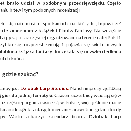
et brało udział w podobnym przedsięwzięciu
. Często
aniu bitew i tym podobnych inscenizacji.
ło się natomiast o spotkaniach, na których „larpowicze”
acie znane nam z książek i filmów fantasy.
Na szczęście
. Larpy są coraz częściej organizowane na terenie całej Polski.
zybko się rozprzestrzeniają i pojawia się wielu nowych
ulubiona książka fantasy doczekała się odzwierciedlenia
kuł do końca.
– gdzie szukać?
Larpy jest
Dziobak Larp Studios
.
Na ich imprezy zjeżdżają
 gier do jednej tematyki.
Czasem uczestnicy wcielają się w
z częściej organizowane są w Polsce, więc jeśli nie macie
fanami książek fantasy, koniecznie sprawdźcie, gdzie i kiedy
rpy. Warto zobaczyć kalendarz imprez
Dziobak Larp