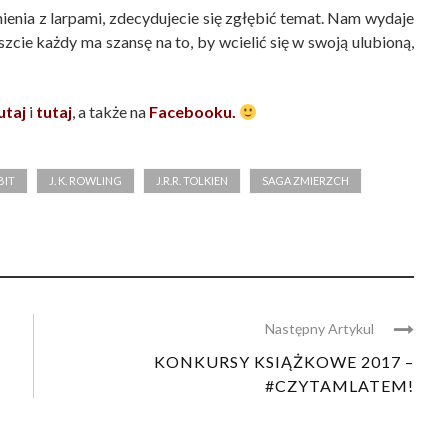
ynienia z larpami, zdecydujecie się zgłębić temat. Nam wydaje
eszcie każdy ma szansę na to, by wcielić się w swoją ulubioną,
utaj
i
tutaj
, a także na
Facebooku.
BIT
J. K. ROWLING
J.R.R. TOLKIEN
SAGA ZMIERZCH
Następny Artykul
KONKURSY KSIĄŻKOWE 2017 –
#CZYTAMLATEM!