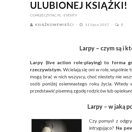
ULUBIONEJ KSIĄŻKI!
COPRZECZYTAC.PL
- EVENTY
KSIĄŻKOWEWIEŚCI
11 lipca 2017
0
Larpy – czym są i k
Larpy (live action role-playing) to forma g
rzeczywistym.
Wcielają się oni w role, wspólnie 
mogą brać w nich wszyscy, choć niestety nie wsz
osób poniżej osiemnastego roku życia. Wtedy w
przedstawić pisemną zgodę rodziców lub opiekun
Larpy – w jaką p
Czy pomysł z odgry
intrygująco?
Na pew