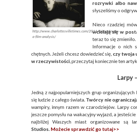
rozrywki albo naw
słyszeliśmy o odgryw
Nieco rzadziej mówi
wcielają się w post
http://www.charlottesvilletimes.com/2011/04/nosferatu-
a-film-analysis/
teraz to się zmieniło
Informacje o nich s
chętnych. Jeżeli chcesz dowiedzieć się,
czy twoja 
w rzeczywistości
, przeczytaj koniecznie ten arty
Larpy 
Jedną z najpopularniejszych grup organizujących 
się ludzie z całego świata.
Twórcy nie ograniczają
wampiry, innym razem w czarodziejów. Larpy cora
jeszcze pomysłu na wakacyjny wyjazd, a jesteście 
najbliżej Waszych miast organizowane są la
Studios.
Możecie sprawdzić go tutaj>>