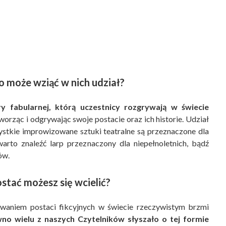
to może wziąć w nich udział?
ry fabularnej, którą uczestnicy rozgrywają w świecie
tworząc i odgrywając swoje postacie oraz ich historie. Udział
ystkie improwizowane sztuki teatralne są przeznaczone dla
arto znaleźć larp przeznaczony dla niepełnoletnich, bądź
ów.
ostać możesz się wcielić?
waniem postaci fikcyjnych w świecie rzeczywistym brzmi
no wielu z naszych Czytelników słyszało o tej formie