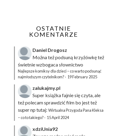
OSTATNIE
KOMENTARZE
Daniel Drogosz
Można też podsuną
krzyżówkę
też
świetnie wzbogaca słownictwo
Najlepsze komiksy dla dzieci – co warto podsunąć
najmłodszym czytelnikom?
·
19 February 2025
zalukajmy.pl
Super książka fajnie się czyta, ale
też polecam sprawdzić film bo jest też
super np tutaj:
Wirtualna Przygoda Pana Kleksa
– co to takiego?
·
15 April 2024
xdziUnia92