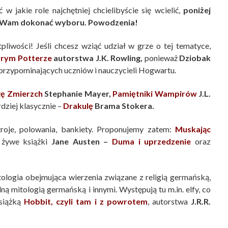
w jakie role najchętniej chcielibyście się wcielić,
poniżej
oże Wam dokonać wyboru. Powodzenia!
liwości! Jeśli chcesz wziąć udział w grze o tej tematyce,
rym Potterze
autorstwa J.K. Rowling,
ponieważ
Dziobak
 przypominających uczniów i nauczycieli Hogwartu.
ę Zmierzch
Stephanie Mayer,
Pamiętniki Wampirów
J.L.
rdziej klasycznie –
Drakulę
Brama Stokera.
roje, polowania, bankiety. Proponujemy zatem:
Muskając
 żywe książki
Jane Austen –
Duma i uprzedzenie
oraz
ologia obejmująca wierzenia związane z religią germańską,
ą mitologią germańską i innymi. Występują tu m.in. elfy, co
książką
Hobbit, czyli tam i z powrotem
, autorstwa
J.R.R.