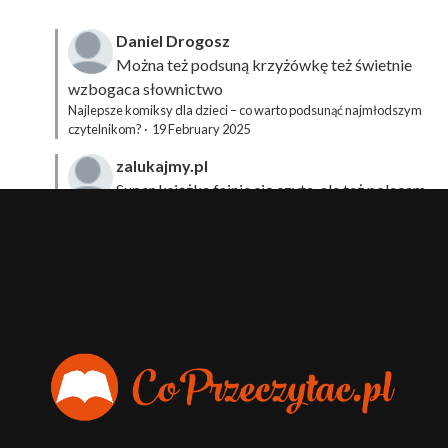
Daniel Drogosz
Można też podsuną
krzyżówkę
też świetnie
wzbogaca słownictwo
Najlepsze komiksy dla dzieci – co warto podsunąć najmłodszym
czytelnikom?
·
19 February 2025
zalukajmy.pl
Super książka fajnie się czyta, ale też polecam
sprawdzić film bo jest też super np tutaj:
Wirtualna
Przygoda Pana Kleksa – co to takiego?
·
15 April 2024
xdziUnia92
Zawsze można mieć męża programistę i
posiadać takie coś na stronie internetowej i nie nosić
książki skoro czyta się np na czytniku.
Planer Książkary – ten gadżet powinien mieć każdy
książkoholik!
·
8 December 2023