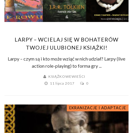
LARPY – WCIELAJ SIĘ W BOHATERÓW
TWOJEJ ULUBIONEJ KSIĄŻKI!
Larpy – czym są i kto może wziąć w nich udział? Larpy (live
action role-playing) to forma gry ...
KSIĄŻKOWEWIEŚCI
11 lipca 2017
0
EKRANIZACJE I ADAPTACJE