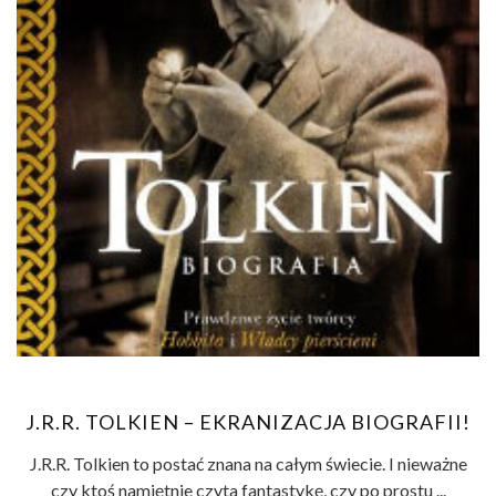
J.R.R. TOLKIEN – EKRANIZACJA BIOGRAFII!
J.R.R. Tolkien to postać znana na całym świecie. I nieważne
czy ktoś namiętnie czyta fantastykę, czy po prostu ...