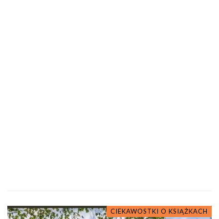
CIEKAWOSTKI O KSIĄŻKACH