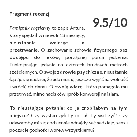
Fragment recenzji
9.5/10
Pamiętnik więzienny
to zapis Artura,
który spędził w niewoli 13 miesięcy,
nieustannie walcząc o
przetrwanie.
O zachowanie zdrowia fizycznego
bez
dostępu do leków
, porządnej porcji jedzenia.
Funkcjonując jedynie na czterech brudnych metrach
sześciennych. O swoje
zdrowie psychiczne
, nieustannie
łapiąc się nadziei, że uda mu się jeszcze wyjść na wolność
i wrócić do domu. O
swoją wiarę,
która pomagała mu
przetrwać, mimo nacisków i prób konwersji na islam.
To nieustające pytanie: co ja zrobiłabym na tym
miejscu?
Czy wystarczyłoby mi sił, by walczyć? Czy
udawałoby mi się codziennie odnajdywać nadzieję, sens i
poczucie godności wbrew wszystkiemu?