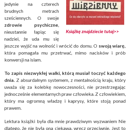
jedynie na czterech
brudnych metrach
sześciennych. O swoje
zdrowie psychiczne
,
Książkę znajdziecie tutaj>>
nieustannie łapiąc się
nadziei, że uda mu się
jeszcze wyjść na wolność i wrócić do domu. O
swoją wiarę,
która pomagała mu przetrwać, mimo nacisków i prób
konwersji na islam.
To zapis niezwykłej walki,
którą musiał toczyć każdego
dnia.
Z absurdalnym systemem, z mentalnością kraju, który
uważa się za kolebkę nowoczesności, nie przestrzegając
jednocześnie elementarnych praw człowieka. Z człowiekiem,
który ma ogromną władzę i kaprysy, które stoją ponad
prawem.
Lektura książki była dla mnie prawdziwym wyzwaniem Nie
dlatego, że nie była ona ciekawa, wręcz przeciwnie. Jest to