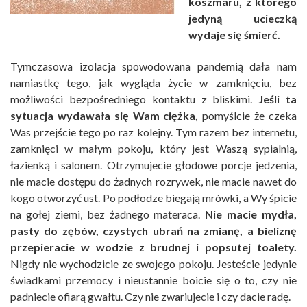
koszmaru, z którego
jedyną ucieczką
wydaje się śmierć.
Tymczasowa izolacja spowodowana pandemią dała nam
namiastkę tego, jak wygląda życie w zamknięciu, bez
możliwości bezpośredniego kontaktu z bliskimi.
Jeśli ta
sytuacja wydawała się Wam ciężka,
pomyślcie że czeka
Was przejście tego po raz kolejny. Tym razem bez internetu,
zamknięci w małym pokoju, który jest Waszą sypialnią,
łazienką i salonem. Otrzymujecie głodowe porcje jedzenia,
nie macie dostępu do żadnych rozrywek, nie macie nawet do
kogo otworzyć ust. Po podłodze biegają mrówki, a Wy śpicie
na gołej ziemi, bez żadnego materaca.
Nie macie mydła,
pasty do zębów, czystych ubrań na zmianę, a bieliznę
przepieracie w wodzie z brudnej i popsutej toalety.
Nigdy nie wychodzicie ze swojego pokoju. Jesteście jedynie
świadkami przemocy i nieustannie boicie się o to, czy nie
padniecie ofiarą gwałtu. Czy nie zwariujecie i czy dacie radę.