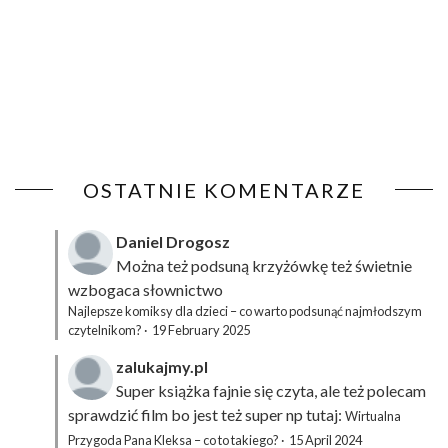
OSTATNIE KOMENTARZE
Daniel Drogosz
Można też podsuną
krzyżówkę
też świetnie
wzbogaca słownictwo
Najlepsze komiksy dla dzieci – co warto podsunąć najmłodszym
czytelnikom?
·
19 February 2025
zalukajmy.pl
Super książka fajnie się czyta, ale też polecam
sprawdzić film bo jest też super np tutaj:
Wirtualna
Przygoda Pana Kleksa – co to takiego?
·
15 April 2024