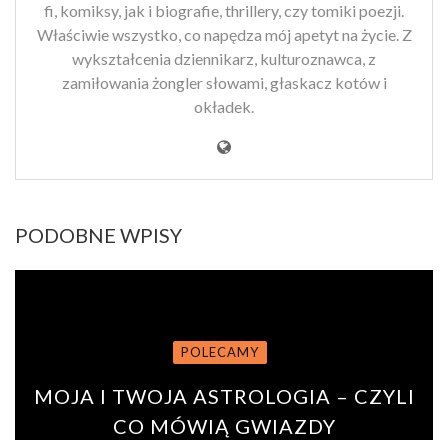
fi, komiksy, jak i biografie, thrillery, czy tomiki poezji.
Właściwie wszystko, co napędza mój apetyt na życie. Z
wykształcenia dziennikarz, kulturoznawca, z
zamiłowania żongler słowami, głaskacz kotów i
okładek.
PODOBNE WPISY
POLECAMY
MOJA I TWOJA ASTROLOGIA – CZYLI
CO MÓWIĄ GWIAZDY