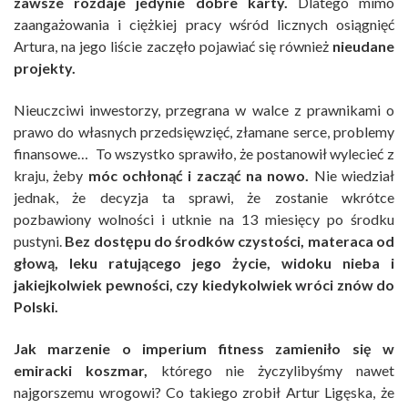
zawsze rozdaje jedynie dobre karty.
Dlatego mimo
zaangażowania i ciężkiej pracy wśród licznych osiągnięć
Artura, na jego liście zaczęło pojawiać się również
nieudane
projekty.
Nieuczciwi inwestorzy, przegrana w walce z prawnikami o
prawo do własnych przedsięwzięć, złamane serce, problemy
finansowe… To wszystko sprawiło, że postanowił wylecieć z
kraju, żeby
móc ochłonąć i zacząć na nowo.
Nie wiedział
jednak, że decyzja ta sprawi, że zostanie wkrótce
pozbawiony wolności i utknie na 13 miesięcy po środku
pustyni.
Bez dostępu do środków czystości, materaca od
głową, leku ratującego jego życie, widoku nieba i
jakiejkolwiek pewności, czy kiedykolwiek wróci znów do
Polski.
Jak marzenie o imperium fitness zamieniło się w
emiracki koszmar,
którego nie życzylibyśmy nawet
najgorszemu wrogowi? Co takiego zrobił Artur Ligęska, że