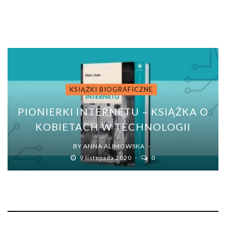
BY
PAULINA ROSZKO
30 grudnia 2018
0
KSIĄŻKI BIOGRAFICZNE
PIONIERKI INTERNETU – KSIĄŻKA O
KOBIETACH W TECHNOLOGII
BY
ANNA ALIMOWSKA
9 listopada 2020
0