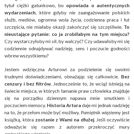
tytuł ciężki gatunkowo, bo
opowiada o autentycznych
wydarzeniach
, które gdyby nie zaangażowanie polskich
służb, mediów, ogromna wola życia, codzienna praca i łut
szczęścia, nie miałaby okazji zakończyć się szczęśliwie.
To
nieustające pytanie: co ja zrobiłabym na tym miejscu?
Czy wystarczyłoby mi sił, by walczyć? Czy udawałoby mi się
codziennie odnajdywać nadzieję, sens i poczucie godności
wbrew wszystkiemu?
Jestem wdzięczna Arturowi za podzielenie się swoimi
trudnymi doświadczeniami, obnażając się całkowicie.
Bez
cenzury i bez filtrów.
Jednocześnie to, że wciąż istnieją na
świecie miejsca, w których łamanie praw człowieka znajduje
się na porządku dziennym napawa mnie smutkiem i
poczuciem niemocy.
Historia Artura
daje mi jednak nadzieję
na to, że przełom może być możliwy.
Pamiętnik więzienny
jest
książką, która
zostanie z Wami na dłużej
. Jeśli oczywiście
odważycie się razem z autorem przekroczyć mury
emirackiego więzienia.