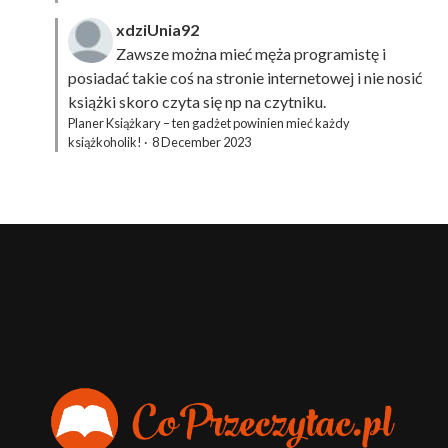
xdziUnia92
Zawsze można mieć męża programistę i
posiadać takie coś na stronie internetowej i nie nosić
książki skoro czyta się np na czytniku.
Planer Książkary – ten gadżet powinien mieć każdy
książkoholik!
·
8 December 2023