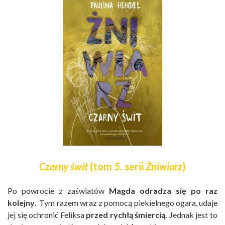
Czarny świt
(tom
5.
serii
Żniwiarz
)
Po powrocie z zaświatów
Magda odradza się po raz
kolejny
. Tym razem wraz z pomocą piekielnego ogara, udaje
jej się ochronić Feliksa
przed rychłą śmiercią.
Jednak jest to