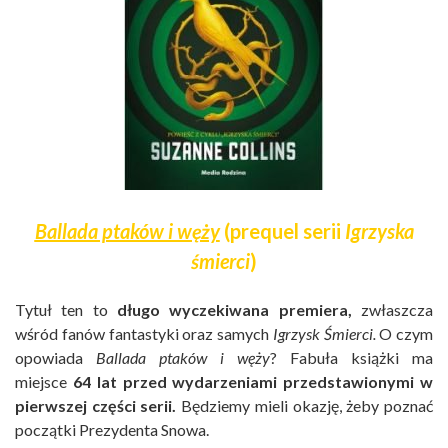
Ballada ptaków i węży
(prequel serii
Igrzyska
śmierci
)
Tytuł ten to
długo wyczekiwana premiera,
zwłaszcza
wśród fanów fantastyki oraz samych
Igrzysk Śmierci.
O czym
opowiada
Ballada ptaków i węży
? Fabuła książki ma
miejsce
64 lat przed wydarzeniami przedstawionymi w
pierwszej części serii.
Będziemy mieli okazję, żeby poznać
początki Prezydenta Snowa.