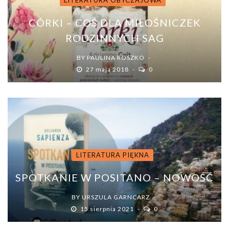
LITERATURA OBYCZAJOWA
CÓRKI – COŚ DLA MIŁOŚNICZEK
RODZINNYCH SAG
BY
PAULINA ROSZKO
27 maja 2018
0
LITERATURA PIĘKNA
SPOTKANIE W POSITANO – NOWOŚĆ
BY
URSZULA GARNCARZ
15 sierpnia 2021
0