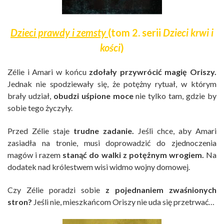
Dzieci prawdy i zemsty
(
tom 2. serii
Dzieci krwi i
kości
)
Zélie i Amari w końcu
zdołały przywrócić magię Oriszy.
Jednak nie spodziewały się, że potężny rytuał, w którym
brały udział,
obudzi uśpione moce
nie tylko tam, gdzie by
sobie tego życzyły.
Przed Zélie staje
trudne zadanie.
Jeśli chce, aby Amari
zasiadła na tronie, musi doprowadzić do zjednoczenia
magów i razem
stanąć do walki z potężnym wrogiem.
Na
dodatek nad królestwem wisi widmo wojny domowej.
Czy Zélie poradzi sobie
z pojednaniem zwaśnionych
stron?
Jeśli nie, mieszkańcom Oriszy nie uda się przetrwać…