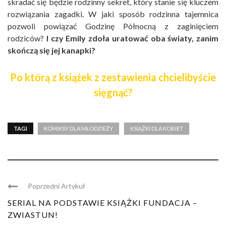
skradać się będzie rodzinny sekret, który stanie się kluczem
rozwiązania zagadki. W jaki sposób rodzinna tajemnica
pozwoli powiązać Godzinę Północną z zaginięciem
rodziców?
I czy Emily zdoła uratować oba światy, zanim
skończą się jej kanapki?
Po którą z książek z zestawienia chcielibyście
sięgnąć?
TAGI
KOMIKSY DLA MŁODZIEŻY
KSIĄŻKI DLA KOBIET
Poprzedni Artykuł
SERIAL NA PODSTAWIE KSIĄŻKI FUNDACJA –
ZWIASTUN!