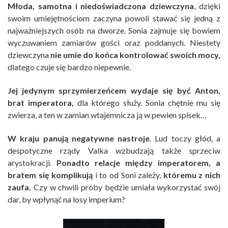
Młoda, samotna i niedoświadczona dziewczyna
, dzięki
swoim umiejętnościom zaczyna powoli stawać się jedną z
najważniejszych osób na dworze. Sonia zajmuje się bowiem
wyczuwaniem zamiarów gości oraz poddanych. Niestety
dziewczyna
nie umie do końca kontrolować swoich mocy,
dlatego czuje się bardzo niepewnie.
Jej jedynym sprzymierzeńcem wydaje się być Anton,
brat imperatora,
dla którego służy. Sonia chętnie mu się
zwierza, a ten w zamian wtajemnicza ją w pewien spisek…
W kraju panują negatywne nastroje
. Lud toczy głód, a
despotyczne rządy Valka wzbudzają także sprzeciw
arystokracji.
Ponadto relacje między imperatorem, a
bratem się komplikują
i to od Soni zależy,
któremu z nich
zaufa.
Czy w chwili próby będzie umiała wykorzystać swój
dar, by wpłynąć na losy imperium?