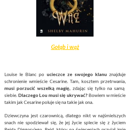
Gołąb i wąż
Louise le Blanc po
ucieczce ze swojego klanu
znajduje
schronienie wmieście Cesarine. Tam, kosztem przetrwania,
musi porzucić wszelką magię,
zdając się tylko na samą
siebie.
Dlaczego Lou musi się ukrywać?
Bowiem w mieście
takim jak Cesarine poluje się na takie jak ona.
Dziewczyna jest czarownicą, dlatego nikt w najśmielszych
snach nie spodziewał się, że jej życie splecie się z życiem
Reida Diggory’ego. Reid, który na święceniach przyjął imię