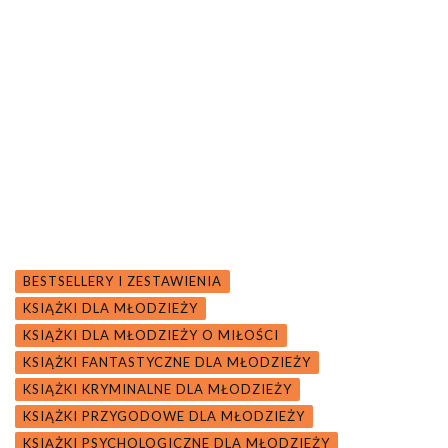
BESTSELLERY I ZESTAWIENIA
KSIĄŻKI DLA MŁODZIEŻY
KSIĄŻKI DLA MŁODZIEŻY O MIŁOŚCI
KSIĄŻKI FANTASTYCZNE DLA MŁODZIEŻY
KSIĄŻKI KRYMINALNE DLA MŁODZIEŻY
KSIĄŻKI PRZYGODOWE DLA MŁODZIEŻY
KSIĄŻKI PSYCHOLOGICZNE DLA MŁODZIEŻY