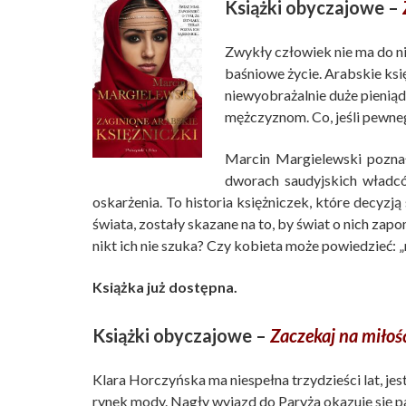
Książki obyczajowe –
Zwykły człowiek nie ma do n
baśniowe życie. Arabskie ksi
niewyobrażalnie duże pienią
mężczyznom. Co, jeśli pewneg
Marcin Margielewski poznał
dworach saudyjskich władcó
oskarżenia. To historia księżniczek, które decyzj
świata, zostały skazane na to, by świat o nich zapo
nikt ich nie szuka? Czy kobieta może powiedzieć: „
Książka już dostępna.
Książki obyczajowe –
Zaczekaj na miłoś
Klara Horczyńska ma niespełna trzydzieści lat, je
rynek mody. Nagły wyjazd do Paryża okazuje się