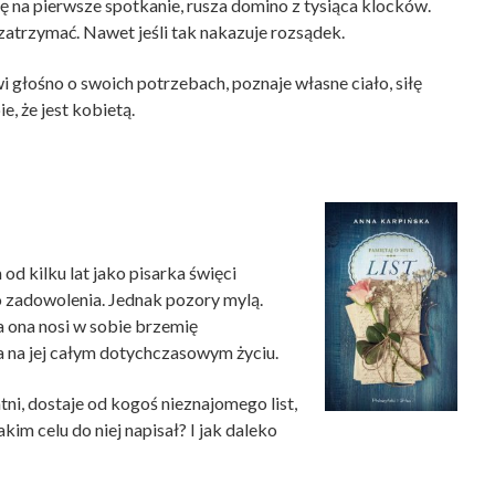
 na pierwsze spotkanie, rusza domino z tysiąca klocków.
 zatrzymać. Nawet jeśli tak nakazuje rozsądek.
i głośno o swoich potrzebach, poznaje własne ciało, siłę
, że jest kobietą.
od kilku lat jako pisarka święci
o zadowolenia. Jednak pozory mylą.
a ona nosi w sobie brzemię
a na jej całym dotychczasowym życiu.
tni, dostaje od kogoś nieznajomego list,
kim celu do niej napisał? I jak daleko