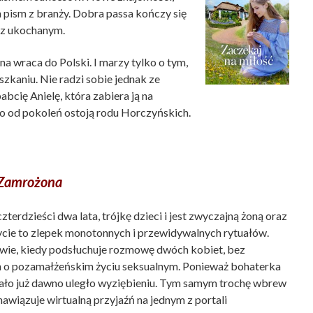
h pism z branży. Dobra passa kończy się
 z ukochanym.
a wraca do Polski. I marzy tylko o tym,
szkaniu. Nie radzi sobie jednak ze
bcię Anielę, która zabiera ją na
 od pokoleń ostoją rodu Horczyńskich.
Zamrożona
zterdzieści dwa lata, trójkę dzieci i jest zwyczajną żoną oraz
ycie to zlepek monotonnych i przewidywalnych rytuałów.
głowie, kiedy podsłuchuje rozmowę dwóch kobiet, bez
 o pozamałżeńskim życiu seksualnym. Ponieważ bohaterka
j ciało już dawno uległo wyziębieniu. Tym samym trochę wbrew
 nawiązuje wirtualną przyjaźń na jednym z portali