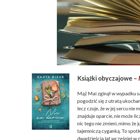
Książki obyczajowe –
Mąż Mai zginął w wypadku s
pogodzić się z utratą ukochan
lecz czuje, że w jej sercu ni
znajduje oparcie, nie może lic
nic tego nie zmieni, mimo że
tajemniczą cyganką. To spotk
dwadzieścia lat wcześniej w d