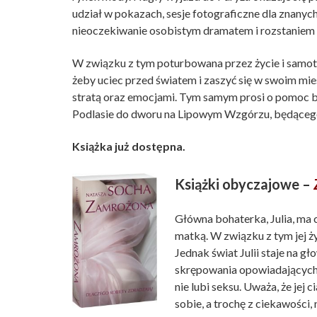
udział w pokazach, sesje fotograficzne dla znanyc
nieoczekiwanie osobistym dramatem i rozstaniem
W związku z tym poturbowana przez życie i samotn
żeby uciec przed światem i zaszyć się w swoim mie
stratą oraz emocjami. Tym samym prosi o pomoc ba
Podlasie do dworu na Lipowym Wzgórzu, będącego
Książka już dostępna.
Książki obyczajowe –
Główna bohaterka, Julia, ma c
matką. W związku z tym jej ż
Jednak świat Julii staje na 
skrępowania opowiadających
nie lubi seksu. Uważa, że je
sobie, a trochę z ciekawości,