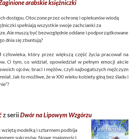
Zaginione arabskie księżniczki
ich dostępu. Otoczone przez ochronę i opiekunów wiodą
ężniczki spełniają wszystkie swoje zachcianki za
dze. Ale muszą być bezwzględnie oddane i podporządkowane
o dnia się zbuntują?
 człowieka, który przez większą część życia pracował na
w. O tym, co widział, opowiedział w pełnym emocji akcie
ą swoich ojców, braci i mężów, czyli najbogatszych mężczyzn
mniał. Jak to możliwe, że w XXI wieku kobiety giną bez śladu i
nie”?
ć
z serii
Dwór na Lipowym Wzgórzu
st wziętą modelką i szturmem podbija
 pasmem sukcesów. Nowe znajomości,