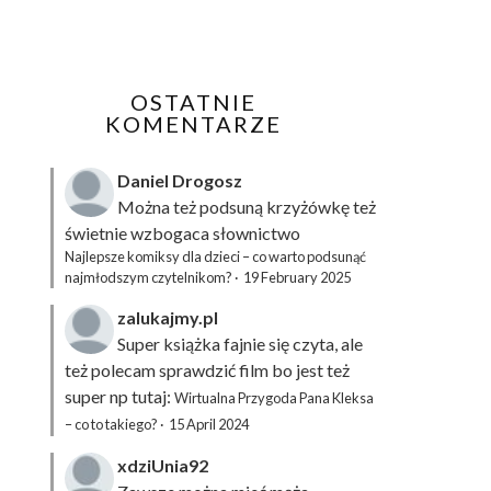
OSTATNIE
KOMENTARZE
Daniel Drogosz
Można też podsuną
krzyżówkę
też
świetnie wzbogaca słownictwo
Najlepsze komiksy dla dzieci – co warto podsunąć
najmłodszym czytelnikom?
·
19 February 2025
zalukajmy.pl
Super książka fajnie się czyta, ale
też polecam sprawdzić film bo jest też
super np tutaj:
Wirtualna Przygoda Pana Kleksa
– co to takiego?
·
15 April 2024
xdziUnia92