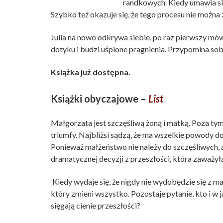
randkowych. Kiedy umawia się
Szybko też okazuje się, że tego procesu nie można
Julia na nowo odkrywa siebie, po raz pierwszy mów
dotyku i budzi uśpione pragnienia. Przypomina sobie
Książka już dostępna.
Książki obyczajowe –
List
Małgorzata jest szczęśliwą żoną i matką. Poza tym 
triumfy. Najbliżsi sądzą, że ma wszelkie powody d
Ponieważ małżeństwo nie należy do szczęśliwych, 
dramatycznej decyzji z przeszłości, która zaważył
Kiedy wydaje się, że nigdy nie wydobędzie się z ma
który zmieni wszystko. Pozostaje pytanie, kto i w ja
sięgają cienie przeszłości?