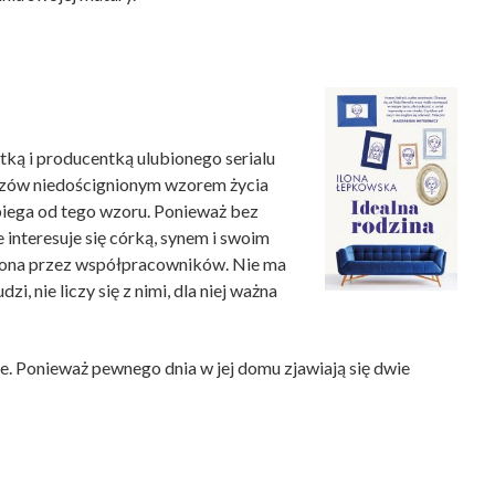
ką i producentką ulubionego serialu
widzów niedoścignionym wzorem życia
biega od tego wzoru. Ponieważ bez
e interesuje się córką, synem i swoim
zona przez współpracowników. Nie ma
zi, nie liczy się z nimi, dla niej ważna
ie. Ponieważ pewnego dnia w jej domu zjawiają się dwie