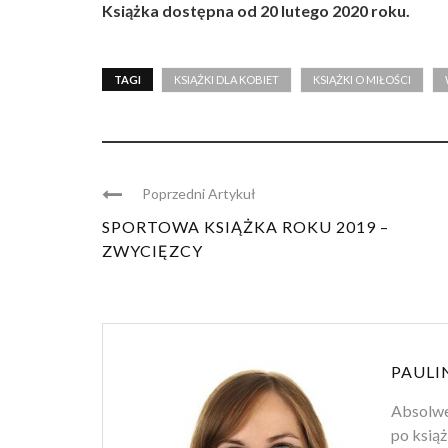
Książka dostępna od 20 lutego 2020 roku.
TAGI
KSIĄŻKI DLA KOBIET
KSIĄŻKI O MIŁOŚCI
Poprzedni Artykuł
SPORTOWA KSIĄŻKA ROKU 2019 –
ZWYCIĘZCY
PAULI
Absolwen
po książ