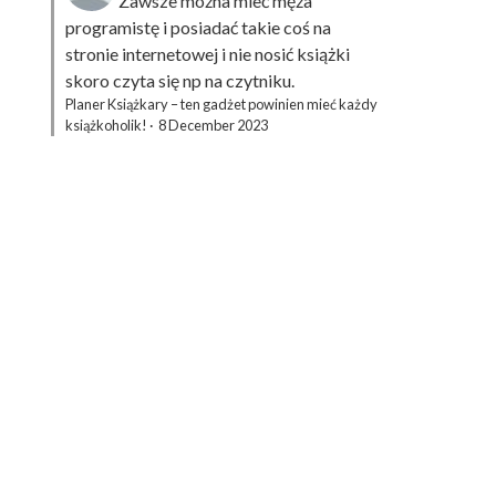
Zawsze można mieć męża
programistę i posiadać takie coś na
stronie internetowej i nie nosić książki
skoro czyta się np na czytniku.
Planer Książkary – ten gadżet powinien mieć każdy
książkoholik!
·
8 December 2023