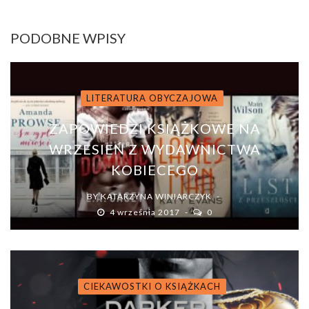
PODOBNE WPISY
LITERATURA OBYCZAJOWA
ZAPOWIEDZI KSIĄŻKOWE NA
WRZESIEŃ Z WYDAWNICTWA
KOBIECEGO
BY
KATARZYNA WINIARCZYK
4 września 2017
0
CIEKAWOSTKI O KSIĄŻKACH