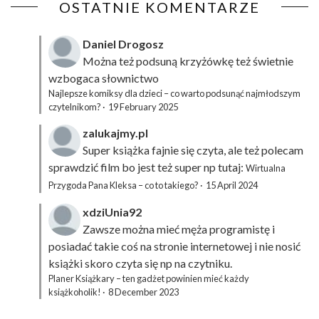
OSTATNIE KOMENTARZE
Daniel Drogosz
Można też podsuną
krzyżówkę
też świetnie
wzbogaca słownictwo
Najlepsze komiksy dla dzieci – co warto podsunąć najmłodszym
czytelnikom?
·
19 February 2025
zalukajmy.pl
Super książka fajnie się czyta, ale też polecam
sprawdzić film bo jest też super np tutaj:
Wirtualna
Przygoda Pana Kleksa – co to takiego?
·
15 April 2024
xdziUnia92
Zawsze można mieć męża programistę i
posiadać takie coś na stronie internetowej i nie nosić
książki skoro czyta się np na czytniku.
Planer Książkary – ten gadżet powinien mieć każdy
książkoholik!
·
8 December 2023