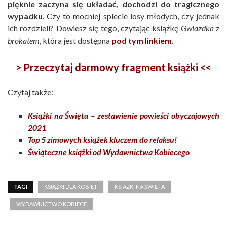
pięknie zaczyna się układać, dochodzi do tragicznego
wypadku
. Czy to mocniej splecie losy młodych, czy jednak
ich rozdzieli? Dowiesz się tego, czytając książkę
Gwiazdka z
brokatem
, która jest dostępna
pod tym linkiem
.
> Przeczytaj darmowy fragment książki <<
Czytaj także:
Książki na Święta – zestawienie powieści obyczajowych
2021
Top 5 zimowych książek kluczem do relaksu!
Świąteczne książki od Wydawnictwa Kobiecego
TAGI
KSIĄŻKI DLA KOBIET
KSIĄŻKI NA ŚWIĘTA
WYDAWNICTWO KOBIECE