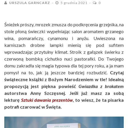
URSZULA GARNCARZ
5 grudnia 2021
0
Śnieżek prószy, mrozek zmusza do podkręcenia grzejnika, na
stole płoną świeczki wypełniając salon aromatem grzanego
wina, pomarańczy, cynamonu i anyżu. Uwieszona na
karniszach drobne lampki mienią się pod sufitem
wprowadzając przytulny klimat. Stroik z gałązek świerku z
czerwoną bombką cichutko nuci pastorałki. Do Twojego
domu zakradła się magia typowa dla tej pory roku, a ja mam
pomysł na to, jak ją jeszcze bardziej rozbudzić.
Czytaj
świąteczne książki z Bożym Narodzeniem w tle! Idealną
propozycją jest piękna powieść
Gwiazdka z brokatem
autorstwa Anny Szczęsnej. Jeśli już masz za sobą
lekturę
Sztuki dawania prezentów
, to wiesz, że ta pisarka
potrafi czarować w Święta.