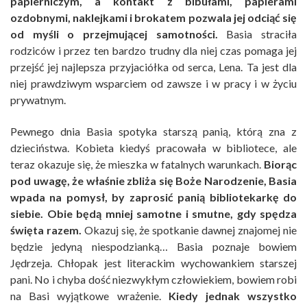
papierniczym, a kontakt z bibułami, papierami
ozdobnymi, naklejkami i brokatem pozwala jej odciąć się
od myśli o przejmującej samotności.
Basia straciła
rodziców i przez ten bardzo trudny dla niej czas pomaga jej
przejść jej najlepsza przyjaciółka od serca, Lena. Ta jest dla
niej prawdziwym wsparciem od zawsze i w pracy i w życiu
prywatnym.
Pewnego dnia Basia spotyka starszą panią, którą zna z
dzieciństwa. Kobieta kiedyś pracowała w bibliotece, ale
teraz okazuje się, że mieszka w fatalnych warunkach.
Biorąc
pod uwagę, że właśnie zbliża się Boże Narodzenie, Basia
wpada na pomysł, by zaprosić panią bibliotekarkę do
siebie. Obie będą mniej samotne i smutne, gdy spędza
święta razem.
Okazuj się, że spotkanie dawnej znajomej nie
będzie jedyną niespodzianką… Basia poznaje bowiem
Jędrzeja. Chłopak jest literackim wychowankiem starszej
pani. No i chyba dość niezwykłym człowiekiem, bowiem robi
na Basi wyjątkowe wrażenie.
Kiedy jednak wszystko