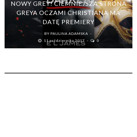
NOWY GREY! CIEMNIEJSZA STRONA
GREYA OCZAMI CHRISTIANA MA
DATĘ PREMIERY
BY
PAULINA ADAMSKA
11 października 2017
0