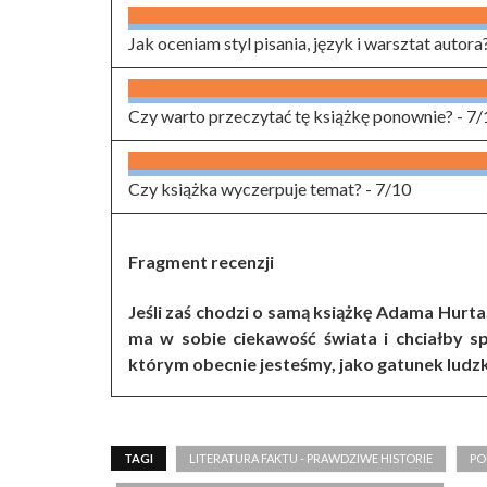
Jak oceniam styl pisania, język i warsztat autora
Czy warto przeczytać tę książkę ponownie? -
7/
Czy książka wyczerpuje temat? -
7/10
Fragment recenzji
Jeśli zaś chodzi o samą książkę Adama Hurta
ma w sobie ciekawość świata i chciałby sp
którym obecnie jesteśmy, jako gatunek ludzki,
TAGI
LITERATURA FAKTU - PRAWDZIWE HISTORIE
PO