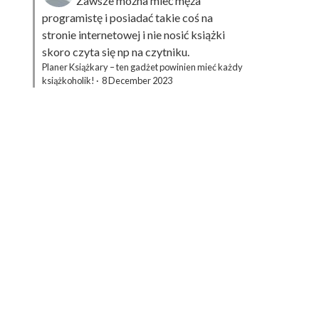
Zawsze można mieć męża
programistę i posiadać takie coś na
stronie internetowej i nie nosić książki
skoro czyta się np na czytniku.
Planer Książkary – ten gadżet powinien mieć każdy
książkoholik!
·
8 December 2023