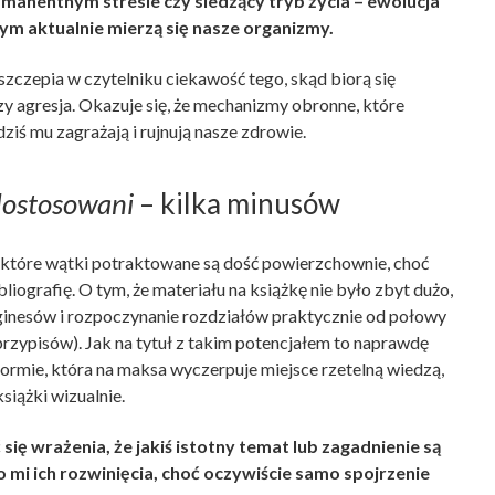
manentnym stresie czy siedzący tryb życia – ewolucja
zym aktualnie mierzą się nasze organizmy.
czepia w czytelniku ciekawość tego, skąd biorą się
y agresja. Okazuje się, że mechanizmy obronne, które
dziś mu zagrażają i rujnują nasze zdrowie.
dostosowani
– kilka minusów
iektóre wątki potraktowane są dość powierzchownie, choć
liografię. O tym, że materiału na książkę nie było zbyt dużo,
ginesów i rozpoczynanie rozdziałów praktycznie od połowy
 przypisów). Jak na tytuł z takim potencjałem to naprawdę
formie, która na maksa wyczerpuje miejsce rzetelną wiedzą,
siążki wizualnie.
ię wrażenia, że jakiś istotny temat lub zagadnienie są
mi ich rozwinięcia, choć oczywiście samo spojrzenie