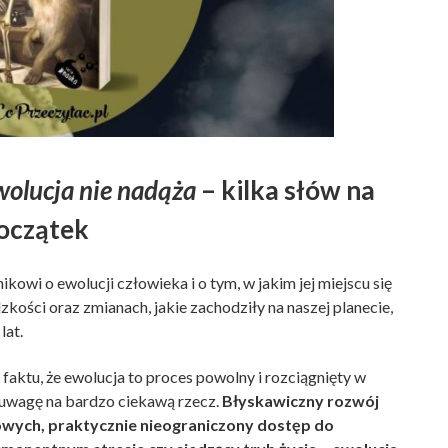
wolucja nie nadąża
– kilka słów na
oczątek
wi o ewolucji człowieka i o tym, w jakim jej miejscu się
kości oraz zmianach, jakie zachodziły na naszej planecie,
lat.
aktu, że ewolucja to proces powolny i rozciągnięty w
 uwagę na bardzo ciekawą rzecz.
Błyskawiczny rozwój
wych, praktycznie nieograniczony dostęp do