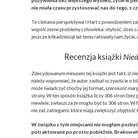
pożywienia bez większego wysiłku, życie w per
nie miała czasu przystosować nas do tego, z c
To ciekawa perspektywa i Hart z powodzeniem zasz
współczesne problemy człowieka: otyłość, stres cz
jeszcze kilkadziesiąt lat temu ratowały nam życie, 
Recenzja książki
Nie
Zdecydowanym minusem tej książki jest fakt, iż n
należy wspomnieć, że autor zadbał oczywiście o bib
może świadczyć choćby jej format, szerokość mar
strony. W ten sposób książka liczy 306 stron (bez
niewiele, zwłaszcza że mogło być to 306 stron. W 
nie zaś zabiegami, które mają zwiększyć objętość k
W związku z tym miejscami nie mogłam pozbyć s
potraktowane po prostu pobieżnie. Brakowało 