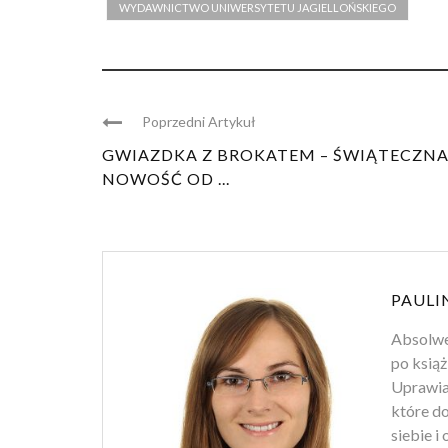
WYDAWNICTWO UNIWERSYTETU JAGIELLOŃSKIEGO
Poprzedni Artykuł
GWIAZDKA Z BROKATEM – ŚWIĄTECZN
NOWOŚĆ OD ...
PAULI
Absolwen
po książ
Uprawiam
które d
siebie i