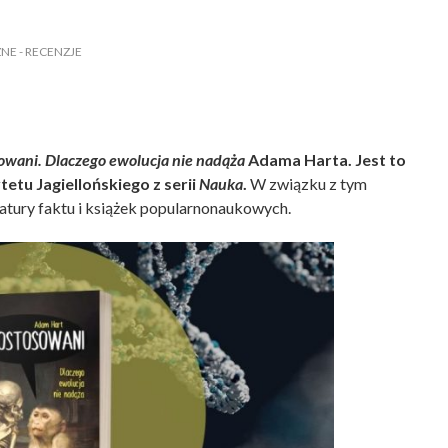
ZNE
- RECENZJE
owani. Dlaczego ewolucja nie nadąża
Adama Harta. Jest to
tu Jagiellońskiego z serii
Nauka
.
W związku z tym
ratury faktu i książek popularnonaukowych.