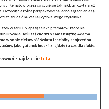
nych tematów, przez co czuję się tak, jakbym czytała już
ie. Oczywiście różne perspektywy na jedno zagadnienie są
otrafi znudzić nawet najwytrwalszego czytelnika.
żek w serii lub lepszą selekcję tematów, które nie
opublikowane.
Jeśli zaś chodzi o samą książkę Adama
ma w sobie ciekawość świata i chciałby spojrzeć na
teśmy, jako gatunek ludzki, znajdzie tu coś dla siebie.
osowani
znajdziecie
tutaj
.