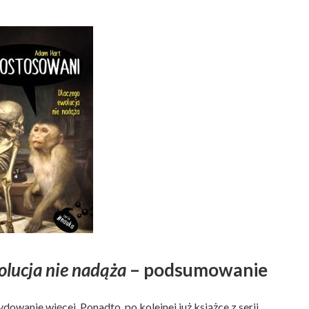
lucja nie nadąża
– podsumowanie
dowanie więcej. Ponadto, po kolejnej już książce z serii