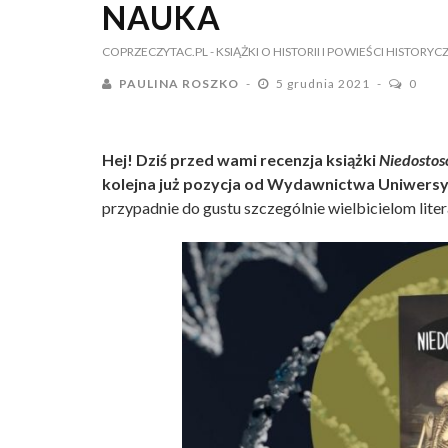
NAUKA
COPRZECZYTAC.PL
- KSIĄŻKI O HISTORII I POWIEŚCI HISTORYC
PAULINA ROSZKO
5 grudnia 2021
0
Hej! Dziś przed wami recenzja książki
Niedostos
kolejna już pozycja od Wydawnictwa Uniwersyte
przypadnie do gustu szczególnie wielbicielom lite