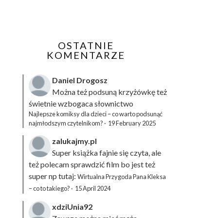
OSTATNIE
KOMENTARZE
Daniel Drogosz
Można też podsuną
krzyżówkę
też
świetnie wzbogaca słownictwo
Najlepsze komiksy dla dzieci – co warto podsunąć
najmłodszym czytelnikom?
·
19 February 2025
zalukajmy.pl
Super książka fajnie się czyta, ale
też polecam sprawdzić film bo jest też
super np tutaj:
Wirtualna Przygoda Pana Kleksa
– co to takiego?
·
15 April 2024
xdziUnia92