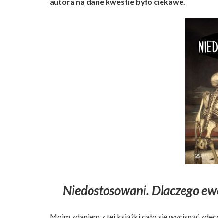
autora na dane kwestie było ciekawe.
Niedostosowani. Dlaczego ewo
Moim zdaniem z tej książki dało się wycisnąć zdecy