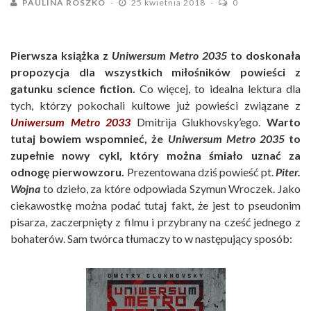
PAULINA ROSZKO
25 kwietnia 2018
0
Pierwsza książka z
Uniwersum Metro 2035
to doskonała
propozycja dla wszystkich miłośników powieści z
gatunku science fiction.
Co więcej, to idealna lektura dla
tych, którzy pokochali kultowe już powieści związane z
Uniwersum Metro 2033
Dmitrija Glukhovsky’ego.
Warto
tutaj bowiem wspomnieć, że
Uniwersum Metro 2035
to
zupełnie nowy cykl, który można śmiało uznać za
odnogę pierwowzoru.
Prezentowana dziś powieść pt.
Piter.
Wojna
to dzieło, za które odpowiada Szymun Wroczek. Jako
ciekawostkę można podać tutaj fakt, że jest to pseudonim
pisarza, zaczerpnięty z filmu i przybrany na cześć jednego z
bohaterów. Sam twórca tłumaczy to w następujący sposób: