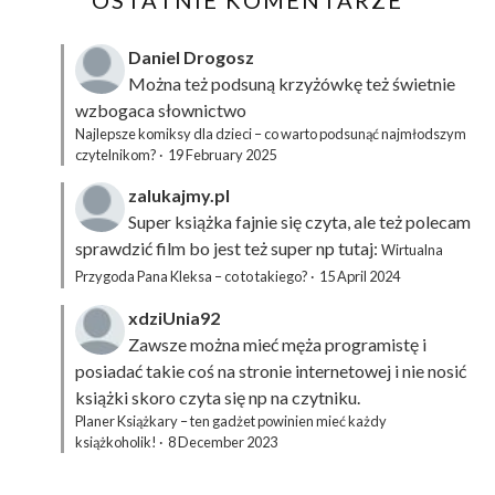
Daniel Drogosz
Można też podsuną
krzyżówkę
też świetnie
wzbogaca słownictwo
Najlepsze komiksy dla dzieci – co warto podsunąć najmłodszym
czytelnikom?
·
19 February 2025
zalukajmy.pl
Super książka fajnie się czyta, ale też polecam
sprawdzić film bo jest też super np tutaj:
Wirtualna
Przygoda Pana Kleksa – co to takiego?
·
15 April 2024
xdziUnia92
Zawsze można mieć męża programistę i
posiadać takie coś na stronie internetowej i nie nosić
książki skoro czyta się np na czytniku.
Planer Książkary – ten gadżet powinien mieć każdy
książkoholik!
·
8 December 2023