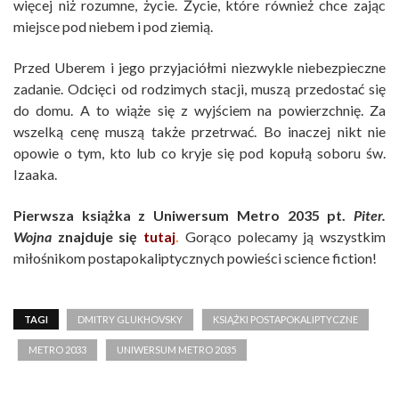
więcej niż rozumne, życie. Życie, które również chce zając
miejsce pod niebem i pod ziemią.
Przed Uberem i jego przyjaciółmi niezwykle niebezpieczne
zadanie. Odcięci od rodzimych stacji, muszą przedostać się
do domu. A to wiąże się z wyjściem na powierzchnię. Za
wszelką cenę muszą także przetrwać. Bo inaczej nikt nie
opowie o tym, kto lub co kryje się pod kopułą soboru św.
Izaaka.
Pierwsza książka z Uniwersum Metro 2035 pt.
Piter.
Wojna
znajduje się
tutaj
.
Gorąco polecamy ją wszystkim
miłośnikom postapokaliptycznych powieści science fiction!
TAGI
DMITRY GLUKHOVSKY
KSIĄŻKI POSTAPOKALIPTYCZNE
METRO 2033
UNIWERSUM METRO 2035