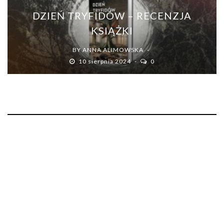
DZIEŃ TRYFIDÓW – RECENZJA
KSIĄŻKI
BY
ANNA ALIMOWSKA
10 sierpnia 2024
0