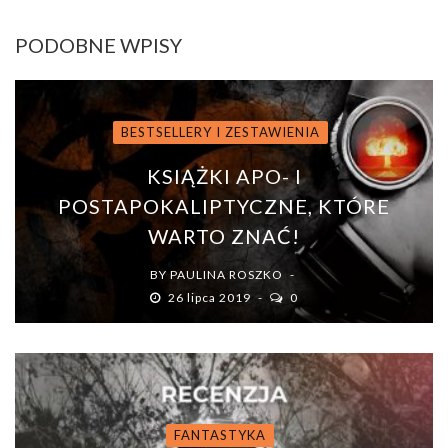
PODOBNE WPISY
BESTSELLERY I ZESTAWIENIA
KSIĄŻKI APO- I
POSTAPOKALIPTYCZNE, KTÓRE
WARTO ZNAĆ!
BY
PAULINA ROSZKO
26 lipca 2019
0
FANTASTYKA