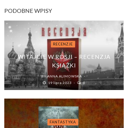
PODOBNE WPISY
RECENZJE
WITAJCIE W ROSJI – RECENZJA
KSIĄŻKI
BY
ANNA ALIMOWSKA
19 lipca 2023
0
FANTASTYKA