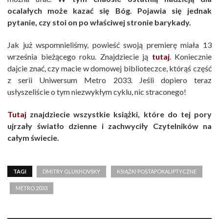
ocalałych może kazać się Bóg. Pojawia się jednak
pytanie, czy stoi on po właściwej stronie barykady.
Jak już wspomnieliśmy, powieść swoją premierę miała 13
września bieżącego roku. Znajdziecie ją
tutaj
. Koniecznie
dajcie znać, czy macie w domowej biblioteczce, którąś część
z serii Uniwersum Metro 2033. Jeśli dopiero teraz
usłyszeliście o tym niezwykłym cyklu, nic straconego!
Tutaj
znajdziecie wszystkie książki, które do tej pory
ujrzały światło dzienne i zachwyciły Czytelników na
całym świecie.
TAGI
DMITRY GLUKHOVSKY
KSIĄŻKI POSTAPOKALIPTYCZNE
METRO 2033