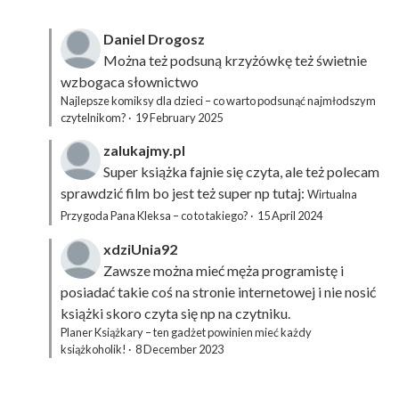
Daniel Drogosz
Można też podsuną
krzyżówkę
też świetnie
wzbogaca słownictwo
Najlepsze komiksy dla dzieci – co warto podsunąć najmłodszym
czytelnikom?
·
19 February 2025
zalukajmy.pl
Super książka fajnie się czyta, ale też polecam
sprawdzić film bo jest też super np tutaj:
Wirtualna
Przygoda Pana Kleksa – co to takiego?
·
15 April 2024
xdziUnia92
Zawsze można mieć męża programistę i
posiadać takie coś na stronie internetowej i nie nosić
książki skoro czyta się np na czytniku.
Planer Książkary – ten gadżet powinien mieć każdy
książkoholik!
·
8 December 2023