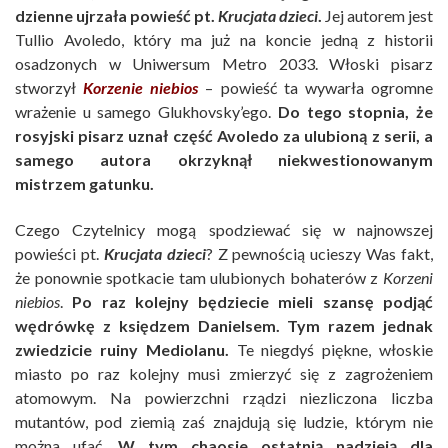
dzienne ujrzała powieść pt.
Krucjata dzieci
.
Jej autorem jest
Tullio Avoledo, który ma już na koncie jedną z historii
osadzonych w Uniwersum Metro 2033. Włoski pisarz
stworzył
Korzenie niebios
– powieść ta wywarła ogromne
wrażenie u samego Glukhovsky’ego.
Do tego stopnia, że
rosyjski pisarz uznał część Avoledo za ulubioną z serii, a
samego autora okrzyknął niekwestionowanym
mistrzem gatunku.
Czego Czytelnicy mogą spodziewać się w najnowszej
powieści pt.
Krucjata dzieci
? Z pewnością ucieszy Was fakt,
że ponownie spotkacie tam ulubionych bohaterów z
Korzeni
niebios
.
Po raz kolejny będziecie mieli szansę podjąć
wędrówkę z księdzem Danielsem. Tym razem jednak
zwiedzicie ruiny Mediolanu.
Te niegdyś piękne, włoskie
miasto po raz kolejny musi zmierzyć się z zagrożeniem
atomowym. Na powierzchni rządzi niezliczona liczba
mutantów, pod ziemią zaś znajdują się ludzie, którym nie
można ufać.
W tym chaosie ostatnią nadzieją dla