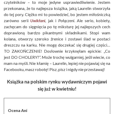
czytelników – to moje jedyne usprawiedliwienie. Jestem
przekonana, że to najlepsza książka, jaką Laurelin stworzyła
do tej pory. Ciężko mi to powiedzieć, bo jestem miłośniczką
zarówno serii
Uwikłani
,
jak i
Połączeni
. Ale serio, kobiety,
zachęcam do sięgnięcia po tę miksturę jej najlepszych cech
doprawioną bardzo pikantnymi składnikami. Stopi wam
kolana, otworzy szeroko źrenice i zostawi ślad w postaci
dreszczu na karku. Nie mogę doczekać się drugiej części…
TO ZAKOŃCZENIE! Dosłownie krzyknęłam epickie: „Co
jest DO CHOLERY?”. Może trochę wulgarniej, jeśli wiecie, co
mam na myśli. Nie kłamię – Laurelin, lepiej nie pojawiaj się na
Facebooku, masz robotę! Pisz, pisz i nigdy nie przestawaj!
Książka na polskim rynku wydawniczym pojawi
się już w kwietniu!
Ocena Ani