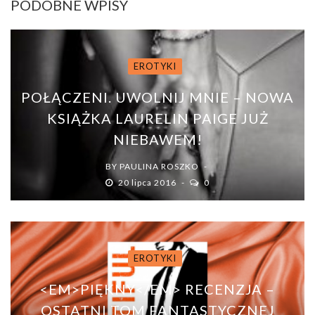
PODOBNE WPISY
EROTYKI
POŁĄCZENI. UWOLNIJ MNIE – NOWA
KSIĄŻKA LAURELIN PAIGE JUŻ
NIEBAWEM!
BY
PAULINA ROSZKO
20 lipca 2016
0
EROTYKI
<EM>PIĘKNY</EM> RECENZJA –
OSTATNI TOM FANTASTYCZNEJ