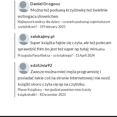
Daniel Drogosz
Można też podsuną
krzyżówkę
też świetnie
wzbogaca słownictwo
Najlepsze komiksy dla dzieci – co warto podsunąć najmłodszym
czytelnikom?
·
19 February 2025
zalukajmy.pl
Super książka fajnie się czyta, ale też polecam
sprawdzić film bo jest też super np tutaj:
Wirtualna
Przygoda Pana Kleksa – co to takiego?
·
15 April 2024
xdziUnia92
Zawsze można mieć męża programistę i
posiadać takie coś na stronie internetowej i nie nosić
książki skoro czyta się np na czytniku.
Planer Książkary – ten gadżet powinien mieć każdy
książkoholik!
·
8 December 2023