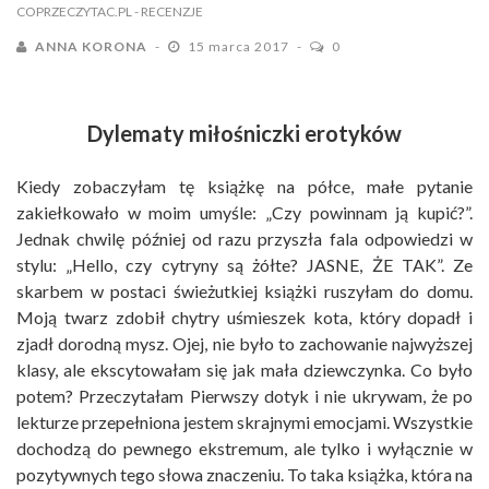
COPRZECZYTAC.PL
- RECENZJE
ANNA KORONA
15 marca 2017
0
Dylematy miłośniczki erotyków
Kiedy zobaczyłam tę książkę na półce, małe pytanie
zakiełkowało w moim umyśle: „Czy powinnam ją kupić?”.
Jednak chwilę później od razu przyszła fala odpowiedzi w
stylu: „Hello, czy cytryny są żółte? JASNE, ŻE TAK”. Ze
skarbem w postaci świeżutkiej książki ruszyłam do domu.
Moją twarz zdobił chytry uśmieszek kota, który dopadł i
zjadł dorodną mysz. Ojej, nie było to zachowanie najwyższej
klasy, ale ekscytowałam się jak mała dziewczynka. Co było
potem? Przeczytałam Pierwszy dotyk i nie ukrywam, że po
lekturze przepełniona jestem skrajnymi emocjami. Wszystkie
dochodzą do pewnego ekstremum, ale tylko i wyłącznie w
pozytywnych tego słowa znaczeniu. To taka książka, która na