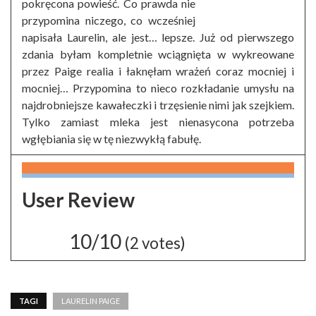
pokręcona powieść. Co prawda nie
przypomina niczego, co wcześniej
napisała Laurelin, ale jest… lepsze. Już od pierwszego
zdania byłam kompletnie wciągnięta w wykreowane
przez Paige realia i łaknęłam wrażeń coraz mocniej i
mocniej… Przypomina to nieco rozkładanie umysłu na
najdrobniejsze kawałeczki i trzęsienie nimi jak szejkiem.
Tylko zamiast mleka jest nienasycona potrzeba
wgłębiania się w tę niezwykłą fabułę.
User Review
10/10
(
2
votes)
TAGI
LAURELIN PAIGE