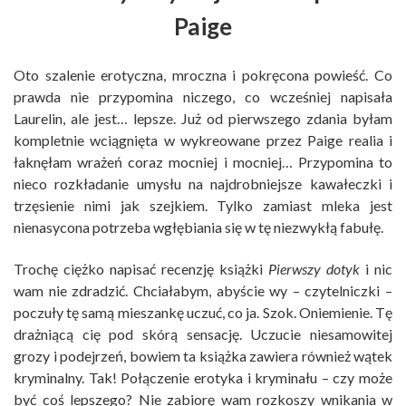
Paige
Oto szalenie erotyczna, mroczna i pokręcona powieść. Co
prawda nie przypomina niczego, co wcześniej napisała
Laurelin, ale jest… lepsze. Już od pierwszego zdania byłam
kompletnie wciągnięta w wykreowane przez Paige realia i
łaknęłam wrażeń coraz mocniej i mocniej… Przypomina to
nieco rozkładanie umysłu na najdrobniejsze kawałeczki i
trzęsienie nimi jak szejkiem. Tylko zamiast mleka jest
nienasycona potrzeba wgłębiania się w tę niezwykłą fabułę.
Trochę ciężko napisać recenzję książki
Pierwszy dotyk
i nic
wam nie zdradzić. Chciałabym, abyście wy – czytelniczki –
poczuły tę samą mieszankę uczuć, co ja. Szok. Oniemienie. Tę
drażniącą cię pod skórą sensację. Uczucie niesamowitej
grozy i podejrzeń, bowiem ta książka zawiera również wątek
kryminalny. Tak! Połączenie erotyka i kryminału – czy może
być coś lepszego? Nie zabiorę wam rozkoszy wnikania w