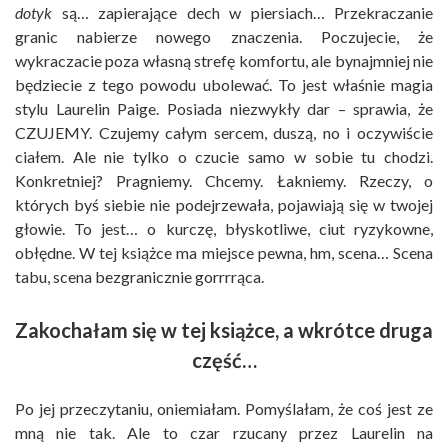
dotyk
są… zapierające dech w piersiach… Przekraczanie
granic nabierze nowego znaczenia. Poczujecie, że
wykraczacie poza własną strefę komfortu, ale bynajmniej nie
będziecie z tego powodu ubolewać. To jest właśnie magia
stylu Laurelin Paige. Posiada niezwykły dar – sprawia, że
CZUJEMY. Czujemy całym sercem, duszą, no i oczywiście
ciałem. Ale nie tylko o czucie samo w sobie tu chodzi.
Konkretniej? Pragniemy. Chcemy. Łakniemy. Rzeczy, o
których byś siebie nie podejrzewała, pojawiają się w twojej
głowie. To jest… o kurczę, błyskotliwe, ciut ryzykowne,
obłędne. W tej książce ma miejsce pewna, hm, scena… Scena
tabu, scena bezgranicznie gorrrrąca.
Zakochałam się w tej książce, a wkrótce druga
część…
Po jej przeczytaniu, oniemiałam. Pomyślałam, że coś jest ze
mną nie tak. Ale to czar rzucany przez Laurelin na