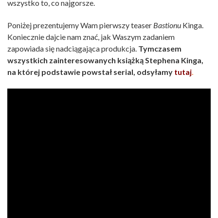
wszystko to, co najgorsze.
Poniżej prezentujemy Wam pierwszy teaser
Bastionu
Kinga.
Koniecznie dajcie nam znać, jak Waszym zadaniem
zapowiada się nadciągająca produkcja.
Tymczasem
wszystkich zainteresowanych książką Stephena Kinga,
na której podstawie powstał serial, odsyłamy
tutaj
.