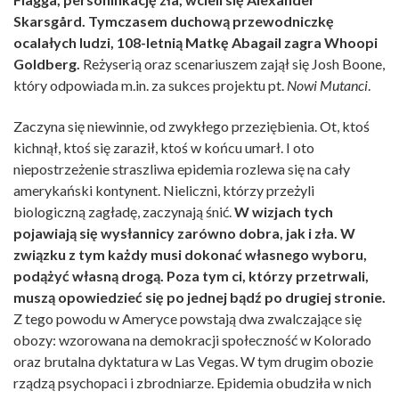
Skarsgård. Tymczasem duchową przewodniczkę
ocalałych ludzi, 108-letnią Matkę Abagail zagra Whoopi
Goldberg.
Reżyserią oraz scenariuszem zajął się Josh Boone,
który odpowiada m.in. za sukces projektu pt.
Nowi Mutanci
.
Zaczyna się niewinnie, od zwykłego przeziębienia. Ot, ktoś
kichnął, ktoś się zaraził, ktoś w końcu umarł. I oto
niepostrzeżenie straszliwa epidemia rozlewa się na cały
amerykański kontynent. Nieliczni, którzy przeżyli
biologiczną zagładę, zaczynają śnić.
W wizjach tych
pojawiają się wysłannicy zarówno dobra, jak i zła. W
związku z tym każdy musi dokonać własnego wyboru,
podążyć własną drogą. Poza tym ci, którzy przetrwali,
muszą opowiedzieć się po jednej bądź po drugiej stronie.
Z tego powodu w Ameryce powstają dwa zwalczające się
obozy: wzorowana na demokracji społeczność w Kolorado
oraz brutalna dyktatura w Las Vegas. W tym drugim obozie
rządzą psychopaci i zbrodniarze. Epidemia obudziła w nich