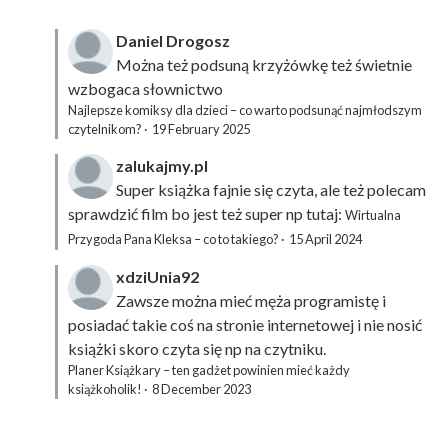
Daniel Drogosz
Można też podsuną
krzyżówkę
też świetnie
wzbogaca słownictwo
Najlepsze komiksy dla dzieci – co warto podsunąć najmłodszym
czytelnikom?
·
19 February 2025
zalukajmy.pl
Super książka fajnie się czyta, ale też polecam
sprawdzić film bo jest też super np tutaj:
Wirtualna
Przygoda Pana Kleksa – co to takiego?
·
15 April 2024
xdziUnia92
Zawsze można mieć męża programistę i
posiadać takie coś na stronie internetowej i nie nosić
książki skoro czyta się np na czytniku.
Planer Książkary – ten gadżet powinien mieć każdy
książkoholik!
·
8 December 2023