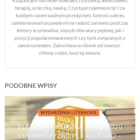
Książka jest dla mnie relaksem, rozrywką, lekarstwem,
terapią, ucieczką, nauką. Czystą przyjemnością! I za
każdym razem ważnym przeżyciem. Szeroki zakres
zainteresowań pozwala mi na radość zarówno podczas
lektury kryminałów, klasyki literatury pięknej, jak i
pozycji popularnonaukowych czy tych związanych z
samorozwojem. Zakochana w słowie od zawsze -
chłonę cudze, tworzę własne.
PODOBNE WPISY
WYDARZENIA LITERACKIE
PLEBISCYT KSIĄŻKA ROKU 2020
LUBIMYCZYTAĆ.PL I ALLEGRO –