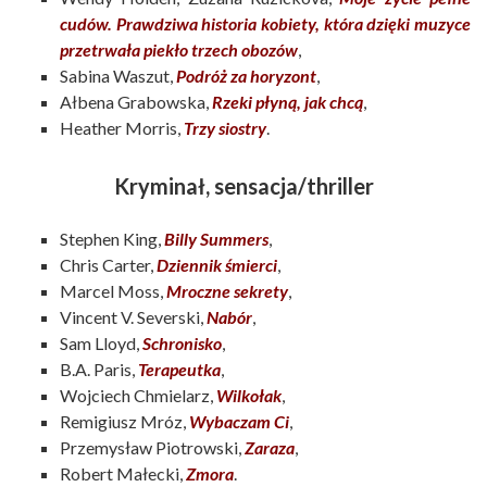
cudów. Prawdziwa historia kobiety, która dzięki muzyce
przetrwała piekło trzech obozów
,
Sabina Waszut,
Podróż za horyzont
,
Ałbena Grabowska,
Rzeki płyną, jak chcą
,
Heather Morris,
Trzy siostry
.
Kryminał, sensacja/thriller
Stephen King,
Billy Summers
,
Chris Carter,
Dziennik śmierci
,
Marcel Moss,
Mroczne sekrety
,
Vincent V. Severski,
Nabór
,
Sam Lloyd,
Schronisko
,
B.A. Paris,
Terapeutka
,
Wojciech Chmielarz,
Wilkołak
,
Remigiusz Mróz,
Wybaczam Ci
,
Przemysław Piotrowski,
Zaraza
,
Robert Małecki,
Zmora
.