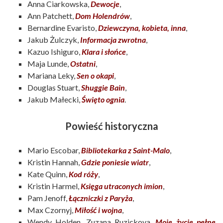
Anna Ciarkowska,
Dewocje
,
Ann Patchett,
Dom Holendrów
,
Bernardine Evaristo,
Dziewczyna, kobieta, inna
,
Jakub Żulczyk,
Informacja zwrotna
,
Kazuo Ishiguro,
Klara i słońce
,
Maja Lunde,
Ostatni
,
Mariana Leky,
Sen o okapi
,
Douglas Stuart,
Shuggie Bain
,
Jakub Małecki,
Święto ognia
.
Powieść historyczna
Mario Escobar,
Bibliotekarka z Saint-Malo
,
Kristin Hannah,
Gdzie poniesie wiatr
,
Kate Quinn,
Kod róży
,
Kristin Harmel,
Księga utraconych imion
,
Pam Jenoff,
Łączniczki z Paryża
,
Max Czornyj,
Miłość i wojna
,
Wendy Holden, Zuzana Ruzickova,
Moje życie pełne