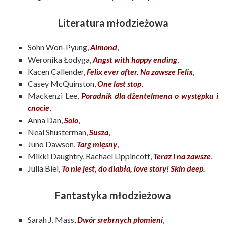
Literatura młodzieżowa
Sohn Won-Pyung,
Almond
,
Weronika Łodyga,
Angst with happy ending
,
Kacen Callender,
Felix ever after. Na zawsze Felix
,
Casey McQuinston,
One last stop
,
Mackenzi Lee,
Poradnik dla dżentelmena o występku i
cnocie
,
Anna Dan,
Solo
,
Neal Shusterman,
Susza
,
Juno Dawson,
Targ mięsny
,
Mikki Daughtry, Rachael Lippincott,
Teraz i na zawsze
,
Julia Biel,
To nie jest, do diabła, love story! Skin deep
.
Fantastyka młodzieżowa
Sarah J. Mass,
Dwór srebrnych płomieni
,