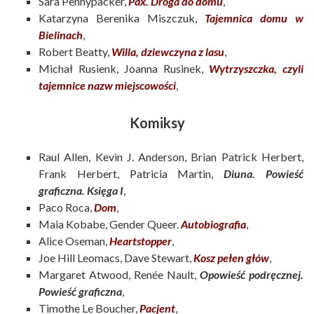
Sara Pennypacker,
Pax. Droga do domu
,
Katarzyna Berenika Miszczuk,
Tajemnica domu w
Bielinach
,
Robert Beatty,
Willa, dziewczyna z lasu
,
Michał Rusienk, Joanna Rusinek,
Wytrzyszczka, czyli
tajemnice nazw miejscowości
,
Komiksy
Raul Allen, Kevin J. Anderson, Brian Patrick Herbert,
Frank Herbert, Patricia Martin,
Diuna. Powieść
graficzna. Księga I
,
Paco Roca,
Dom
,
Maia Kobabe, Gender Queer.
Autobiografia
,
Alice Oseman,
Heartstopper
,
Joe Hill Leomacs, Dave Stewart,
Kosz pełen głów
,
Margaret Atwood, Renée Nault,
Opowieść podręcznej.
Powieść graficzna
,
Timothe Le Boucher,
Pacjent
,