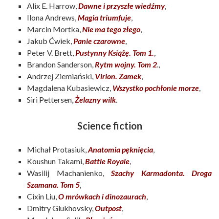
Alix E. Harrow,
Dawne i przyszłe wiedźmy
,
Ilona Andrews,
Magia triumfuje
,
Marcin Mortka,
Nie ma tego złego
,
Jakub Ćwiek,
Panie czarowne
,
Peter V. Brett,
Pustynny Książę. Tom 1.
,
Brandon Sanderson,
Rytm wojny. Tom 2
.,
Andrzej Ziemiański,
Virion. Zamek
,
Magdalena Kubasiewicz,
Wszystko pochłonie morze
,
Siri Pettersen,
Żelazny wilk
.
Science fiction
Michał Protasiuk,
Anatomia pęknięcia
,
Koushun Takami,
Battle Royale
,
Wasilij Machanienko,
Szachy Karmadonta. Droga
Szamana. Tom
5
,
Cixin Liu,
O mrówkach i dinozaurach
,
Dmitry Glukhovsky,
Outpost
,