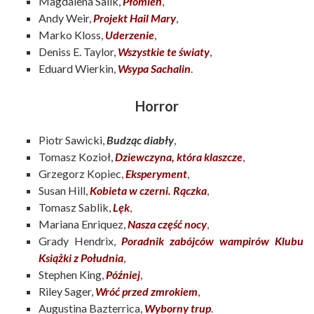
Magdalena Salik,
Płomień
,
Andy Weir,
Projekt Hail Mary
,
Marko Kloss,
Uderzenie
,
Deniss E. Taylor,
Wszystkie te światy
,
Eduard Wierkin,
Wsypa Sachalin
.
Horror
Piotr Sawicki,
Budząc diabły
,
Tomasz Kozioł,
Dziewczyna, która klaszcze
,
Grzegorz Kopiec,
Eksperyment
,
Susan Hill,
Kobieta w czerni. Rączka
,
Tomasz Sablik,
Lęk
,
Mariana Enriquez,
Nasza część nocy
,
Grady Hendrix,
Poradnik zabójców wampirów Klubu
Książki z Południa
,
Stephen King,
Później
,
Riley Sager,
Wróć przed zmrokiem
,
Augustina Bazterrica,
Wyborny trup
.