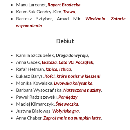
Manu Larcenet,
Raport Brodecka
,
Keum Suk Gendry-Kim,
Trawa
,
Bartosz Sztybor, Amad Mir,
Wiedźmin. Zatarte
wspomnienia
.
Debiut
Kamila Szczubełek,
Droga do wyraju
,
Anna Gacek,
Ekstaza. Lata 90. Początek
,
Rafał Hetman,
Izbica, Izbica
,
Łukasz Barys,
Kości, które nosisz w kieszeni
,
Monika Kowalska,
Lwowska kołysanka
,
Barbara Wysoczańska,
Narzeczona nazisty
,
Paweł Radziszewski,
Pomiędzy
,
Maciej Klimarczyk,
Śpiewaczka
,
Justyna Białowąs,
Wołyńska gra
,
Anna Chaber,
Zaproś mnie na pumpkin latte
.