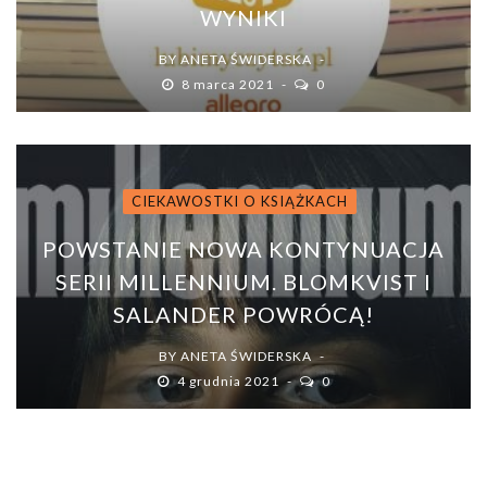
WYNIKI
BY
ANETA ŚWIDERSKA
8 marca 2021
0
CIEKAWOSTKI O KSIĄŻKACH
POWSTANIE NOWA KONTYNUACJA
SERII MILLENNIUM. BLOMKVIST I
SALANDER POWRÓCĄ!
BY
ANETA ŚWIDERSKA
4 grudnia 2021
0