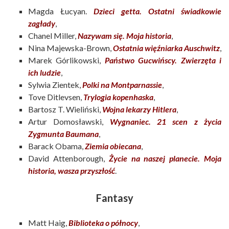
Magda Łucyan.
Dzieci getta. Ostatni świadkowie
zagłady
,
Chanel Miller,
Nazywam się. Moja historia
,
Nina Majewska-Brown,
Ostatnia więźniarka Auschwitz
,
Marek Górlikowski,
Państwo Gucwińscy. Zwierzęta i
ich ludzie
,
Sylwia Zientek,
Polki na Montparnassie
,
Tove Ditlevsen,
Trylogia kopenhaska
,
Bartosz T. Wieliński,
Wojna lekarzy Hitlera
,
Artur Domosławski,
Wygnaniec. 21 scen z życia
Zygmunta Baumana
,
Barack Obama,
Ziemia obiecana
,
David Attenborough,
Życie na naszej planecie. Moja
historia, wasza przyszłość
.
Fantasy
Matt Haig,
Biblioteka o północy
,