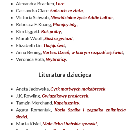
Alexandra Bracken,
Lore
,
Cassandra Clare,
Łańcuch ze złota,
Victoria Schwab,
Niewidzialne życie Addie LaRue
,
Rebecca F. Kuang,
Płonący bóg
,
Kim Liggett,
Rok próby
,
Marah Woolf,
Siostra gwiazd
,
Elizabeth Lin,
Tkając świt
,
Anna Bening,
Vortex. Dzień, w którym rozpadł się świat
,
Veronica Roth,
Wybrańcy
.
Literatura dziecięca
Aneta Jadowska,
Cyrk martwych makabresek
,
J.K. Rowling,
Gwiazdkowy prosiaczek
,
Tamzin Merchand,
Kapelusznicy
,
Agata Romaniuk,
Kocia Szajka i zagadka zniknięcia
śledzi
,
Marta Kisiel,
Małe licho i babskie sprawki
,