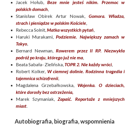
Jacek Hołub,
Beze mnie jesteś nikim. Przemoc w
polskich domach
,
Stanisław Obirek Artur Nowak,
Gomora. Władza,
strach i pieniądze w polskim Kościele
,
Rebecca Solnit,
Matka wszystkich pytań
,
Haruki Murakami,
Podziemie. Największy zamach w
Tokyo
,
Bernard Newman,
Rowerem przez II RP. Niezwykła
podróż po kraju, którego już nie ma
,
Beata Sabała- Zielińska,
TOPR 2. Nie każdy wróci
,
Robert Kolker,
W ciemnej dolinie. Rodzinna tragedia i
tajemnica schizofrenii
,
Magdalena Grzebałkowska,
Wojenka. O dzieciach,
które dorosły bez ostrzeżenia,
Marek Szymaniak,
Zapaść. Reportaże z mniejszych
miast
.
Autobiografia, biografia, wspomnienia