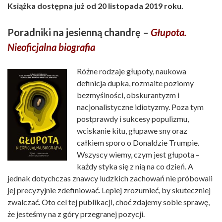
Książka dostępna już od 20 listopada 2019 roku.
Poradniki na jesienną chandrę –
Głupota.
Nieoficjalna biografia
Różne rodzaje głupoty, naukowa
definicja dupka, rozmaite poziomy
bezmyślności, obskurantyzm i
nacjonalistyczne idiotyzmy. Poza tym
postprawdy i sukcesy populizmu,
wciskanie kitu, głupawe sny oraz
całkiem sporo o Donaldzie Trumpie.
Wszyscy wiemy, czym jest głupota –
każdy styka się z nią na co dzień. A
jednak dotychczas znawcy ludzkich zachowań nie próbowali
jej precyzyjnie zdefiniować. Lepiej zrozumieć, by skuteczniej
zwalczać. Oto cel tej publikacji, choć zdajemy sobie sprawę,
że jesteśmy na z góry przegranej pozycji.