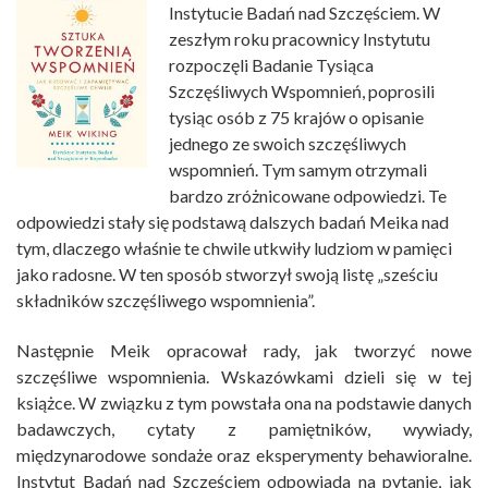
Instytucie Badań nad Szczęściem. W
zeszłym roku pracownicy Instytutu
rozpoczęli Badanie Tysiąca
Szczęśliwych Wspomnień, poprosili
tysiąc osób z 75 krajów o opisanie
jednego ze swoich szczęśliwych
wspomnień. Tym samym otrzymali
bardzo zróżnicowane odpowiedzi. Te
odpowiedzi stały się podstawą dalszych badań Meika nad
tym, dlaczego właśnie te chwile utkwiły ludziom w pamięci
jako radosne. W ten sposób stworzył swoją listę „sześciu
składników szczęśliwego wspomnienia”.
Następnie Meik opracował rady, jak tworzyć nowe
szczęśliwe wspomnienia. Wskazówkami dzieli się w tej
książce. W związku z tym powstała ona na podstawie danych
badawczych, cytaty z pamiętników, wywiady,
międzynarodowe sondaże oraz eksperymenty behawioralne.
Instytut Badań nad Szczęściem odpowiada na pytanie, jak