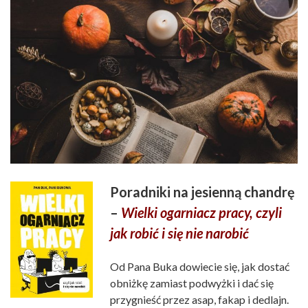
Poradniki na jesienną chandrę
–
Wielki ogarniacz pracy, czyli
jak robić i się nie narobić
Od Pana Buka dowiecie się, jak dostać
obniżkę zamiast podwyżki i dać się
przygnieść przez asap, fakap i dedlajn.