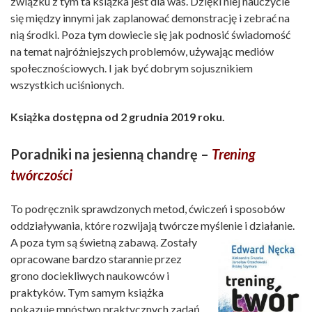
związku z tym ta książka jest dla was. Dzięki niej nauczycie
się między innymi jak zaplanować demonstrację i zebrać na
nią środki. Poza tym dowiecie się jak podnosić świadomość
na temat najróżniejszych problemów, używając mediów
społecznościowych. I jak być dobrym sojusznikiem
wszystkich uciśnionych.
Książka dostępna od 2 grudnia 2019 roku.
Poradniki na jesienną chandrę –
Trening
twórczości
To podręcznik sprawdzonych metod, ćwiczeń i sposobów
oddziaływania, które rozwijają twórcze myślenie i działanie.
A poza tym są
świetną zabawą. Zostały
opracowane bardzo starannie przez
grono dociekliwych naukowców i
praktyków. Tym samym książka
pokazuje mnóstwo praktycznych zadań