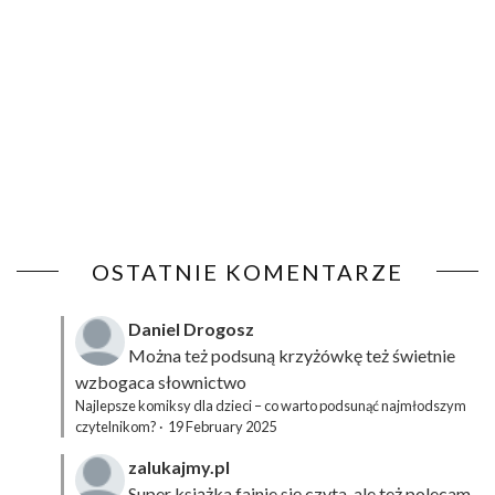
OSTATNIE KOMENTARZE
Daniel Drogosz
Można też podsuną
krzyżówkę
też świetnie
wzbogaca słownictwo
Najlepsze komiksy dla dzieci – co warto podsunąć najmłodszym
czytelnikom?
·
19 February 2025
zalukajmy.pl
Super książka fajnie się czyta, ale też polecam