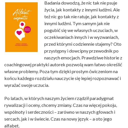
Badania dowodzą, że nic tak nie psuje
życia, jak kontakty z innymi ludźmi. Ale
też nic go tak nie ratuje, jak kontakty z
innymi ludźmi. Tym samym jak nie
pogubić się we własnych uczuciach, w
oczekiwaniach innych i w wyzwaniach,
przed którymi codziennie stajemy? Oto
przystępny i dowcipny przewodnik po
naszych emocjach. Prawdziwe historie z
coachingowej praktyki autorek pozwolą wam łatwo określić
własne problemy. Poza tym dzięki prostym ćwiczeniom na
końcu każdego rozdziału nauczycie się lepiej rozpoznawać i
wyrażać swoje uczucia.
Po latach, w których naszym życiem rządził paradygmat
rywalizacji i oceny, chcemy zmiany. Czas na więcej pokoju,
wspólnoty i serdeczności – zarówno w naszych głowach i
sercach, jak i w świecie. Czas na nowy język – a oto jego
alfabet.