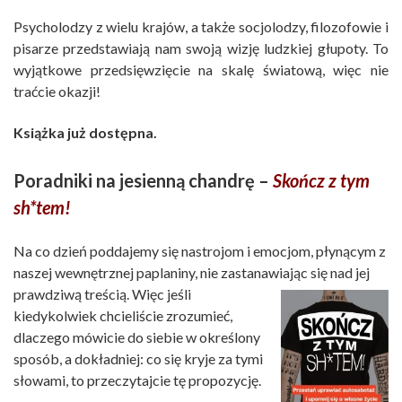
Psycholodzy z wielu krajów, a także socjolodzy, filozofowie i
pisarze przedstawiają nam swoją wizję ludzkiej głupoty. To
wyjątkowe przedsięwzięcie na skalę światową, więc nie
traćcie okazji!
Książka już dostępna.
Poradniki na jesienną chandrę –
Skończ z tym
sh*tem!
Na co dzień poddajemy się nastrojom i emocjom, płynącym z
naszej wewnętrznej paplaniny, nie zastanawiając się nad jej
prawdziwą
treścią. Więc jeśli
kiedykolwiek chcieliście zrozumieć,
dlaczego mówicie do siebie w określony
sposób, a dokładniej: co się kryje za tymi
słowami, to przeczytajcie tę propozycję.