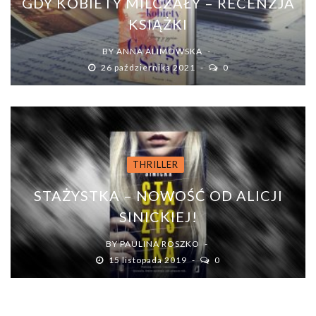
GDY KOBIETY MILCZAŁY – RECENZJA
KSIĄŻKI
BY
ANNA ALIMOWSKA
26 października 2021
0
THRILLER
STAŻYSTKA – NOWOŚĆ OD ALICJI
SINICKIEJ!
BY
PAULINA ROSZKO
15 listopada 2019
0