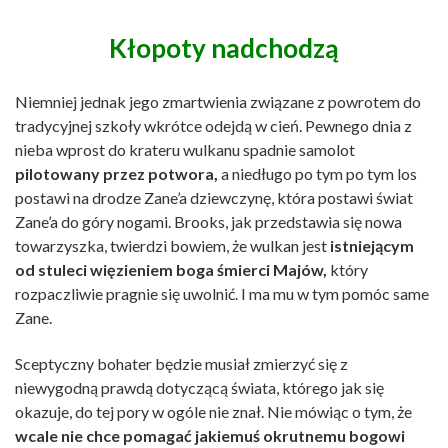
Kłopoty nadchodzą
Niemniej jednak jego zmartwienia związane z powrotem do
tradycyjnej szkoły wkrótce odejdą w cień. Pewnego dnia z
nieba wprost do krateru wulkanu spadnie samolot
pilotowany przez potwora,
a niedługo po tym po tym los
postawi na drodze Zane’a dziewczynę, która postawi świat
Zane’a do góry nogami. Brooks, jak przedstawia się nowa
towarzyszka, twierdzi bowiem, że wulkan jest
istniejącym
od stuleci więzieniem boga śmierci Majów,
który
rozpaczliwie pragnie się uwolnić. I ma mu w tym pomóc same
Zane.
Sceptyczny bohater będzie musiał zmierzyć się z
niewygodną prawdą dotyczącą świata, którego jak się
okazuje, do tej pory w ogóle nie znał. Nie mówiąc o tym, że
wcale nie chce pomagać jakiemuś okrutnemu bogowi