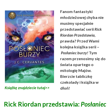
Fanom fantastyki
młodzieżowej chyba nie
musimy specjalnie
przedstawiać serii
Rick
Riordan Przedstawia
,
prawda? Przed Wami
kolejna książka serii –
Posłaniec burzy!
Tym
razem przenosimy się do
świata opartego o
mitologię Majów.
Bierzcie tabliczkę
czekolady i książka w
Książkę znajdziecie tutaj>>
dłoń!
Rick Riordan przedstawia:
Posłaniec