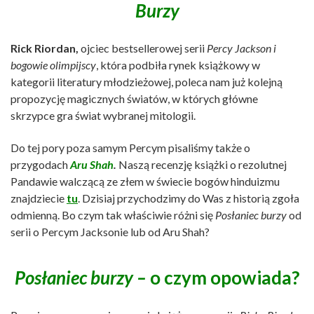
Burzy
Rick Riordan,
ojciec bestsellerowej serii
Percy Jackson i
bogowie olimpijscy
, która podbiła rynek książkowy w
kategorii literatury młodzieżowej, poleca nam już kolejną
propozycję magicznych światów, w których główne
skrzypce gra świat wybranej mitologii.
Do tej pory poza samym Percym pisaliśmy także o
przygodach
Aru Shah
.
Naszą recenzję książki o rezolutnej
Pandawie walczącą ze złem w świecie bogów hinduizmu
znajdziecie
tu
. Dzisiaj przychodzimy do Was z historią zgoła
odmienną. Bo czym tak właściwie różni się
Posłaniec burzy
od
serii o Percym Jacksonie lub od Aru Shah?
Posłaniec burzy –
o czym opowiada?