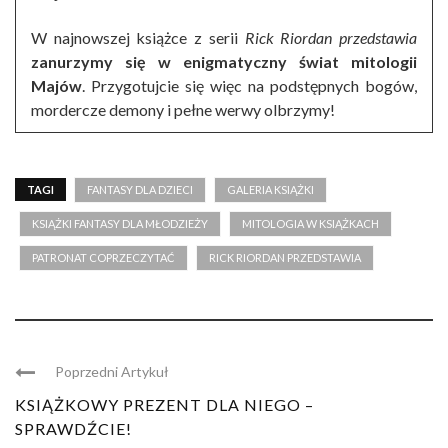
W najnowszej książce z serii
Rick Riordan przedstawia
zanurzymy się w enigmatyczny świat mitologii
Majów
. Przygotujcie się więc na podstępnych bogów,
mordercze demony i pełne werwy olbrzymy!
TAGI
FANTASY DLA DZIECI
GALERIA KSIĄŻKI
KSIĄŻKI FANTASY DLA MŁODZIEŻY
MITOLOGIA W KSIĄŻKACH
PATRONAT COPRZECZYTAĆ
RICK RIORDAN PRZEDSTAWIA
Poprzedni Artykuł
KSIĄŻKOWY PREZENT DLA NIEGO –
SPRAWDŹCIE!