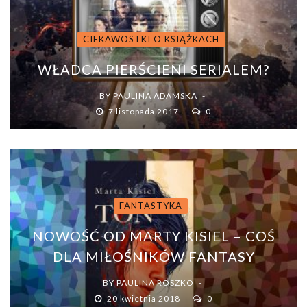
CIEKAWOSTKI O KSIĄŻKACH
WŁADCA PIERŚCIENI SERIALEM?
BY
PAULINA ADAMSKA
7 listopada 2017
0
FANTASTYKA
NOWOŚĆ OD MARTY KISIEL – COŚ
DLA MIŁOŚNIKÓW FANTASY
BY
PAULINA ROSZKO
20 kwietnia 2018
0