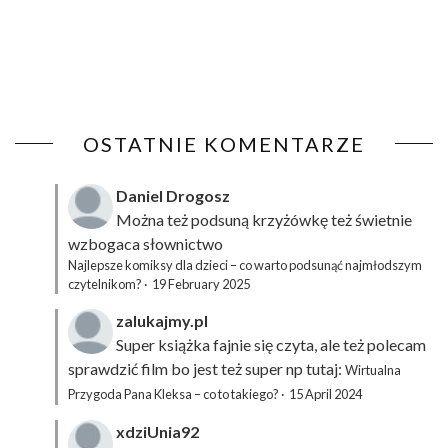
OSTATNIE KOMENTARZE
Daniel Drogosz
Można też podsuną
krzyżówkę
też świetnie
wzbogaca słownictwo
Najlepsze komiksy dla dzieci – co warto podsunąć najmłodszym
czytelnikom?
·
19 February 2025
zalukajmy.pl
Super książka fajnie się czyta, ale też polecam
sprawdzić film bo jest też super np tutaj:
Wirtualna
Przygoda Pana Kleksa – co to takiego?
·
15 April 2024
xdziUnia92