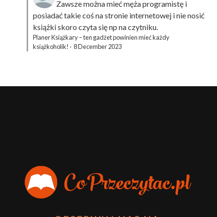
Zawsze można mieć męża programistę i
posiadać takie coś na stronie internetowej i nie nosić
książki skoro czyta się np na czytniku.
Planer Książkary – ten gadżet powinien mieć każdy
książkoholik!
·
8 December 2023