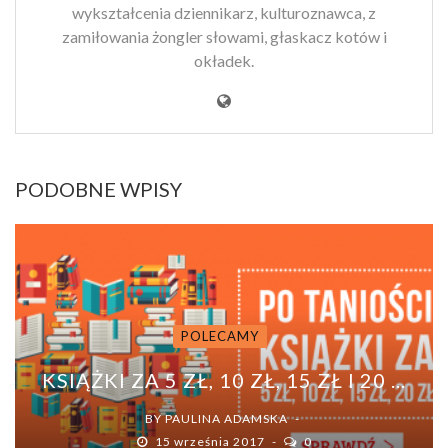
wykształcenia dziennikarz, kulturoznawca, z
zamiłowania żongler słowami, głaskacz kotów i
okładek.
PODOBNE WPISY
POLECAMY
KSIĄŻKI ZA 5 ZŁ, 10 ZŁ, 15 ZŁ I 20 ...
BY
PAULINA ADAMSKA
15 września 2017
0