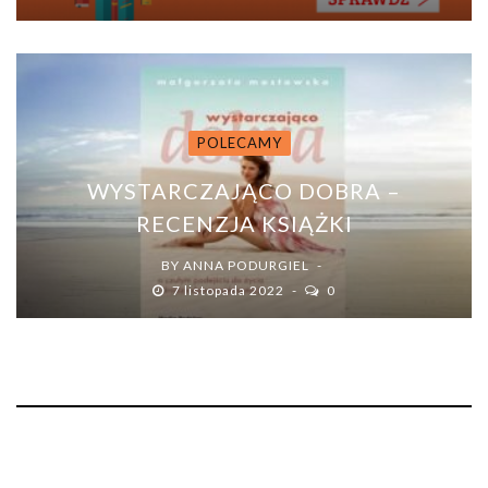
POLECAMY
WYSTARCZAJĄCO DOBRA –
RECENZJA KSIĄŻKI
BY
ANNA PODURGIEL
7 listopada 2022
0