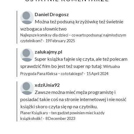
Daniel Drogosz
Można też podsuną
krzyżówkę
też świetnie
wzbogaca słownictwo
Najlepsze komiksy dla dzieci – co warto podsunąć najmłodszym
czytelnikom?
·
19 February 2025
zalukajmy.pl
Super książka fajnie się czyta, ale też polecam
sprawdzić film bo jest też super np tutaj:
Wirtualna
Przygoda Pana Kleksa – co to takiego?
·
15 April 2024
xdziUnia92
Zawsze można mieć męża programistę i
posiadać takie coś na stronie internetowej i nie nosić
książki skoro czyta się np na czytniku.
Planer Książkary – ten gadżet powinien mieć każdy
książkoholik!
·
8 December 2023