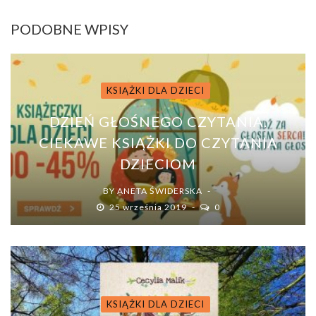
PODOBNE WPISY
KSIĄŻKI DLA DZIECI
DZIEŃ GŁOŚNEGO CZYTANIA.
CIEKAWE KSIĄŻKI DO CZYTANIA
DZIECIOM
BY
ANETA ŚWIDERSKA
25 września 2019
0
KSIĄŻKI DLA DZIECI