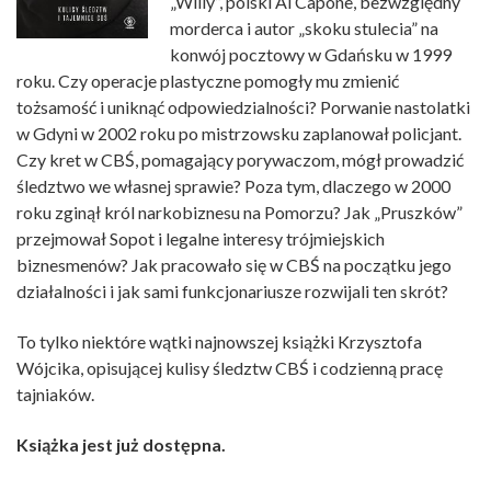
„Willy”, polski Al Capone, bezwzględny
morderca i autor „skoku stulecia” na
konwój pocztowy w Gdańsku w 1999
roku. Czy operacje plastyczne pomogły mu zmienić
tożsamość i uniknąć odpowiedzialności? Porwanie nastolatki
w Gdyni w 2002 roku po mistrzowsku zaplanował policjant.
Czy kret w CBŚ, pomagający porywaczom, mógł prowadzić
śledztwo we własnej sprawie? Poza tym, dlaczego w 2000
roku zginął król narkobiznesu na Pomorzu? Jak „Pruszków”
przejmował Sopot i legalne interesy trójmiejskich
biznesmenów? Jak pracowało się w CBŚ na początku jego
działalności i jak sami funkcjonariusze rozwijali ten skrót?
To tylko niektóre wątki najnowszej książki Krzysztofa
Wójcika, opisującej kulisy śledztw CBŚ i codzienną pracę
tajniaków.
Książka jest już dostępna.