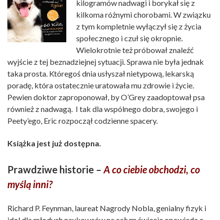
kilogramów nadwagi i borykał się z
kilkoma różnymi chorobami. W związku
z tym kompletnie wyłączył się z życia
społecznego i czuł się okropnie.
Wielokrotnie też próbował znaleźć
wyjście z tej beznadziejnej sytuacji. Sprawa nie była jednak
taka prosta. Któregoś dnia usłyszał nietypową, lekarską
poradę, która ostatecznie uratowała mu zdrowie i życie.
Pewien doktor zaproponował, by O’Grey zaadoptował psa
również z nadwagą. I tak dla wspólnego dobra, swojego i
Peety’ego, Eric rozpoczął codzienne spacery.
Książka jest już dostępna.
Prawdziwe historie –
A co ciebie obchodzi, co
myślą inni?
Richard P. Feynman, laureat Nagrody Nobla, genialny fizyk i
idol dla młodych naukowców na całym świecie
opowiada o