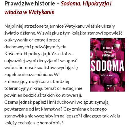
Prawdziwe historie –
Sodoma. Hipokryzja i
władza w Watykanie
Najpilniej strzeżone tajemnice Watykanu właśnie ujrzały
światło dzienne. W związku z tym książka stanowi opowieść
o ukrywaniu orientacji przez
duchownych i podwójnym życiu
Kościoła. Hipokryzja, która stoi za
najważniejszymi decyzjami i wrogość
wobec homoseksualistów, wydają się
zupełnie nieuzasadnione. W
zmieniającym się i coraz bardziej
tolerancyjnym kraju temat orientacji nie
powinien budzić aż takich kontrowersji.
Czemu jednak papież i inni duchowni wciąż utrzymują
powtarzane od lat kłamstwa? Czy zmiana obecnego
stanowiska nie wyszłaby im na lepsze? I dlaczego tak wielu
księży cechuje się homofobią?