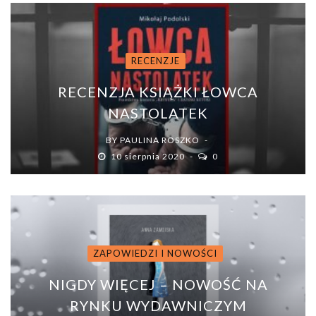
RECENZJE
RECENZJA KSIĄŻKI ŁOWCA
NASTOLATEK
BY
PAULINA ROSZKO
10 sierpnia 2020
0
ZAPOWIEDZI I NOWOŚCI
NIGDY WIĘCEJ – NOWOŚĆ NA
RYNKU WYDAWNICZYM