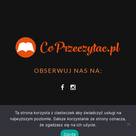
OBSERWUJ NAS NA:
Ta strona korzysta z ciasteczek aby świadczyć usługi na
najwyższym poziomie. Dalsze korzystanie ze strony oznacza,
że zgadzasz się na ich użycie.
COPRZECZYTAĆ.PL 2021 | STRONA WYKORZYSTUJE PLIKI COOKIES |
Zgoda
ZAPOZNAJ SIĘ Z
POLITYKĄ PRYWATNOŚCI