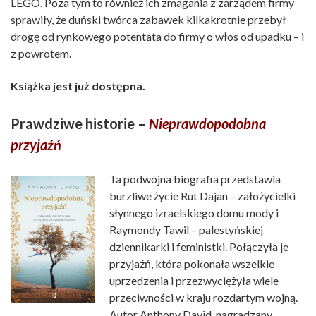
LEGO. Poza tym to również ich zmagania z zarządem firmy
sprawiły, że duński twórca zabawek kilkakrotnie przebył
drogę od rynkowego potentata do firmy o włos od upadku – i
z powrotem.
Książka jest już dostępna.
Prawdziwe historie –
Nieprawdopodobna
przyjaźń
Ta podwójna biografia przedstawia
burzliwe życie Rut Dajan – założycielki
słynnego izraelskiego domu mody i
Raymondy Tawil – palestyńskiej
dziennikarki i feministki. Połączyła je
przyjaźń, która pokonała wszelkie
uprzedzenia i przezwyciężyła wiele
przeciwności w kraju rozdartym wojną.
Autor Anthony David, nagradzany