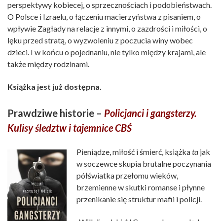
perspektywy kobiecej, o sprzecznościach i podobieństwach.
O Polsce i Izraelu, o łączeniu macierzyństwa z pisaniem, o
wpływie Zagłady na relacje z innymi, o zazdrości i miłości, o
lęku przed stratą, o wyzwoleniu z poczucia winy wobec
dzieci. I w końcu o pojednaniu, nie tylko między krajami, ale
także między rodzinami.
Książka jest już dostępna.
Prawdziwe historie –
Policjanci i gangsterzy.
Kulisy śledztw i tajemnice CBŚ
Pieniądze, miłość i śmierć, książka
ta
jak
w soczewce skupia brutalne poczynania
półświatka przełomu wieków,
brzemienne w skutki romanse i płynne
przenikanie się struktur mafii i policji.