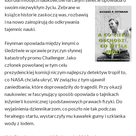
swoim niezwykłym życiu. Zebrane w
książce historie zaskoczą was, rozbawią
i na nowo zainspirują do odkrywania
tajemnic nauki.
Feynman opowiada między innymi o
śledztwie w sprawie przyczyn słynnej
katastrofy promu Challenger. Jako
członek powołanej w tym celu
prezydenckiej komisji niczym najlepszy detektyw tropił to,
co NASA chciała ukryć. W związku z tym ujawnił
zaniedbania, które doprowadziły do tragedii. Przy okazji
naukowiec w fascynujący sposób opowiada o tajnikach
inżynierii kosmicznej i podstawowych prawach fizyki. Do
wyjaśnienia dziennikarzom, co poszło nie tak podczas
feralnego startu, wystarczyły mu kawałek gumy i szklanka
wody z lodem.