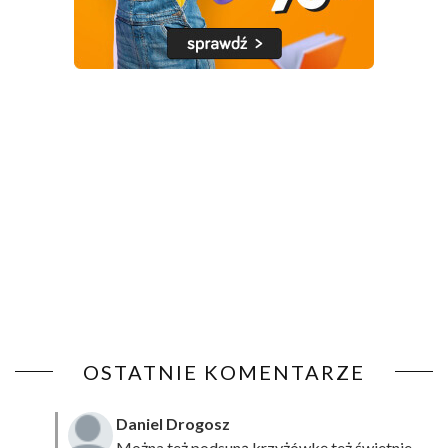
OSTATNIE KOMENTARZE
Daniel Drogosz
Można też podsuną
krzyżówkę
też świetnie