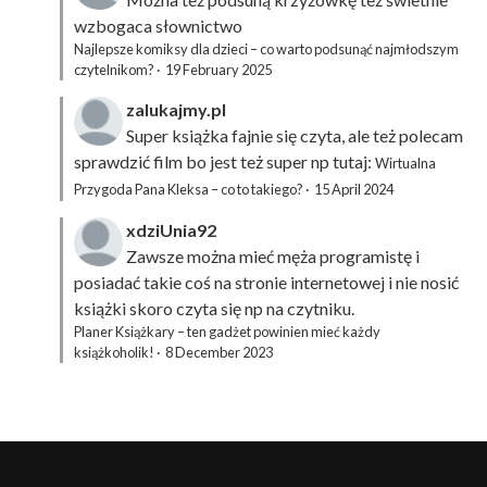
wzbogaca słownictwo
Najlepsze komiksy dla dzieci – co warto podsunąć najmłodszym
czytelnikom?
·
19 February 2025
zalukajmy.pl
Super książka fajnie się czyta, ale też polecam
sprawdzić film bo jest też super np tutaj:
Wirtualna
Przygoda Pana Kleksa – co to takiego?
·
15 April 2024
xdziUnia92
Zawsze można mieć męża programistę i
posiadać takie coś na stronie internetowej i nie nosić
książki skoro czyta się np na czytniku.
Planer Książkary – ten gadżet powinien mieć każdy
książkoholik!
·
8 December 2023