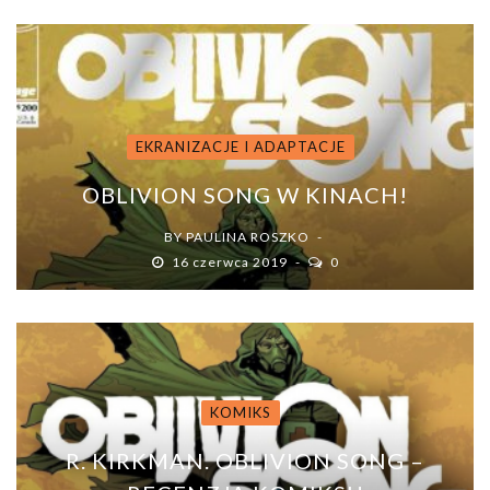
EKRANIZACJE I ADAPTACJE
OBLIVION SONG W KINACH!
BY
PAULINA ROSZKO
16 czerwca 2019
0
KOMIKS
R. KIRKMAN. OBLIVION SONG –