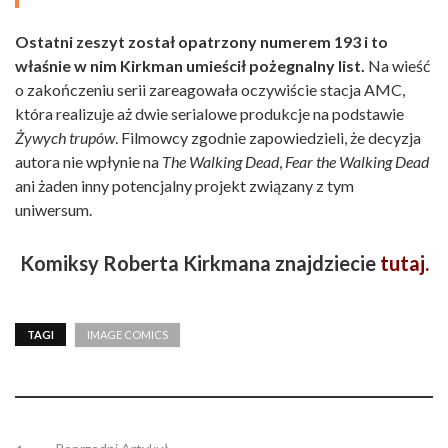
Ostatni zeszyt został opatrzony numerem 193 i to
właśnie w nim Kirkman umieścił pożegnalny list.
Na wieść
o zakończeniu serii zareagowała oczywiście stacja AMC,
która realizuje aż dwie serialowe produkcje na podstawie
Żywych trupów
. Filmowcy zgodnie zapowiedzieli, że decyzja
autora nie wpłynie na
The Walking Dead
,
Fear the Walking Dead
ani żaden inny potencjalny projekt związany z tym
uniwersum.
Komiksy Roberta Kirkmana znajdziecie
tutaj.
TAGI
IMAGE COMICS