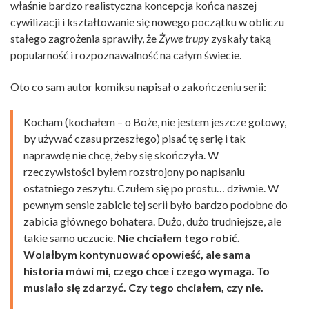
właśnie bardzo realistyczna koncepcja końca naszej
cywilizacji i kształtowanie się nowego początku w obliczu
stałego zagrożenia sprawiły, że
Żywe trupy
zyskały taką
popularność i rozpoznawalność na całym świecie.
Oto co sam autor komiksu napisał o zakończeniu serii:
Kocham (kochałem – o Boże, nie jestem jeszcze gotowy,
by używać czasu przeszłego) pisać tę serię i tak
naprawdę nie chcę, żeby się skończyła. W
rzeczywistości byłem rozstrojony po napisaniu
ostatniego zeszytu. Czułem się po prostu… dziwnie. W
pewnym sensie zabicie tej serii było bardzo podobne do
zabicia głównego bohatera. Dużo, dużo trudniejsze, ale
takie samo uczucie.
Nie chciałem tego robić.
Wolałbym kontynuować opowieść, ale sama
historia mówi mi, czego chce i czego wymaga. To
musiało się zdarzyć. Czy tego chciałem, czy nie.