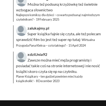
Można też podsuną
krzyżówkę
też świetnie
wzbogaca słownictwo
Najlepsze komiksy dla dzieci – co warto podsunąć najmłodszym
czytelnikom?
·
19 February 2025
zalukajmy.pl
Super książka fajnie się czyta, ale też polecam
sprawdzić film bo jest też super np tutaj:
Wirtualna
Przygoda Pana Kleksa – co to takiego?
·
15 April 2024
xdziUnia92
Zawsze można mieć męża programistę i
posiadać takie coś na stronie internetowej i nie nosić
książki skoro czyta się np na czytniku.
Planer Książkary – ten gadżet powinien mieć każdy
książkoholik!
·
8 December 2023