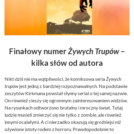
Finałowy numer
Żywych Trupów
–
kilka słów od autora
Nikt dziś nie ma wątpliwości, że komiksowa seria
Żywych
trupów
jest jedną z bardziej rozpoznawalnych. Na podstawie
zeszytów Kirkmana powstał słynny serial o tej samej nazwie.
On również cieszy się ogromnym zainteresowaniem widzów.
Na rysunkach odtworzono brutalny i mroczny świat. Tutaj
ludzie musieli zmierzyć się nie tylko z zombie, ale również
innymi ocalałymi. A ci nierzadko okazują się groźniejsi niż
ożywione istoty rodem z horroru. Prawdopodobnie to