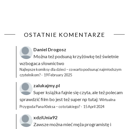
OSTATNIE KOMENTARZE
Daniel Drogosz
Można też podsuną
krzyżówkę
też świetnie
wzbogaca słownictwo
Najlepsze komiksy dla dzieci – co warto podsunąć najmłodszym
czytelnikom?
·
19 February 2025
zalukajmy.pl
Super książka fajnie się czyta, ale też polecam
sprawdzić film bo jest też super np tutaj:
Wirtualna
Przygoda Pana Kleksa – co to takiego?
·
15 April 2024
xdziUnia92
Zawsze można mieć męża programistę i