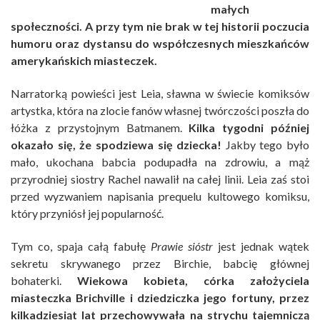
małych
społeczności. A przy tym nie brak w tej historii poczucia
humoru oraz dystansu do współczesnych mieszkańców
amerykańskich miasteczek.
Narratorką powieści jest Leia, sławna w świecie komiksów
artystka, która na zlocie fanów własnej twórczości poszła do
łóżka z przystojnym Batmanem.
Kilka tygodni później
okazało się, że spodziewa się dziecka!
Jakby tego było
mało, ukochana babcia podupadła na zdrowiu, a mąż
przyrodniej siostry Rachel nawalił na całej linii. Leia zaś stoi
przed wyzwaniem napisania prequelu kultowego komiksu,
który przyniósł jej popularność.
Tym co, spaja całą fabułę
Prawie sióstr
jest jednak wątek
sekretu skrywanego przez Birchie, babcię głównej
bohaterki.
Wiekowa kobieta, córka założyciela
miasteczka Brichville i dziedziczka jego fortuny, przez
kilkadziesiąt lat przechowywała na strychu tajemniczą