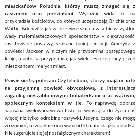
mieszkańców Południa, którzy muszą zmagać się z
rasizmem oraz podziałami.
Wyraźnie widać to na
przykładzie kościołów, do których uczęszczają Brichie oraz
Wattie. Brichiville jak w soczewce skupia w sobie wszystkie
wady małomiasteczkowych społeczeństw – ciekawskość,
rasistowskie postawy, szukane taniej sensacji. Ameryka z
powieści Jackson w niczym nie przypomina postępowego
kraju, a autorka przypomina, jak wiele jeszcze pracy przed
mieszkańcami małych miast.
Prawie siostry
polecam Czytelnikom, którzy mają ochotę
na przyjemną powieść obyczajową, z interesującą
zagadką, nieszablonowymi bohaterkami oraz ważnym,
społecznym kontekstem w tle.
To naprawdę dobrze
napisana, wielowarstwowa historia, wnosząca do życia coś
więcej niż tylko odrobinę rozrywki. Jedyne, czego nie mogę
zrozumieć, to zupełnie oderwana od klimatu książki okładka.
Nie sugerujcie się jej nostalgicznym charakterem!