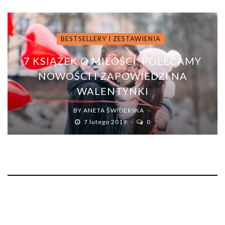
BESTSELLERY I ZESTAWIENIA
7 KSIĄŻEK O MIŁOŚCI. POLECAMY
NOWOŚCI I ZAPOWIEDZI NA
WALENTYNKI
BY
ANETA ŚWIDERSKA
7 lutego 2019
0