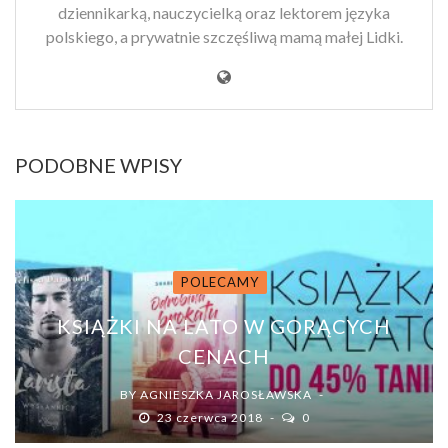
dziennikarką, nauczycielką oraz lektorem języka
polskiego, a prywatnie szczęśliwą mamą małej Lidki.
PODOBNE WPISY
POLECAMY
KSIĄŻKI NA LATO W GORĄCYCH
CENACH
BY
AGNIESZKA JAROSŁAWSKA
23 czerwca 2018
0