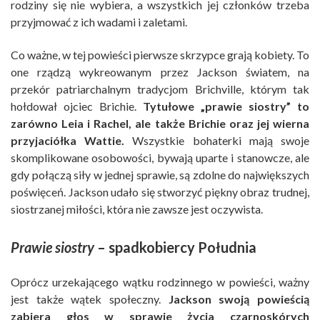
rodziny się nie wybiera, a wszystkich jej członków trzeba
przyjmować z ich wadami i zaletami.
Co ważne, w tej powieści pierwsze skrzypce grają kobiety. To
one rządzą wykreowanym przez Jackson światem, na
przekór patriarchalnym tradycjom Brichville, którym tak
hołdował ojciec Brichie.
Tytułowe „prawie siostry” to
zarówno Leia i Rachel, ale także Brichie oraz jej wierna
przyjaciółka Wattie.
Wszystkie bohaterki mają swoje
skomplikowane osobowości, bywają uparte i stanowcze, ale
gdy połączą siły w jednej sprawie, są zdolne do największych
poświęceń. Jackson udało się stworzyć piękny obraz trudnej,
siostrzanej miłości, która nie zawsze jest oczywista.
Prawie siostry
– spadkobiercy Południa
Oprócz urzekającego wątku rodzinnego w powieści, ważny
jest także wątek społeczny.
Jackson swoją powieścią
zabiera głos w sprawie życia czarnoskórych