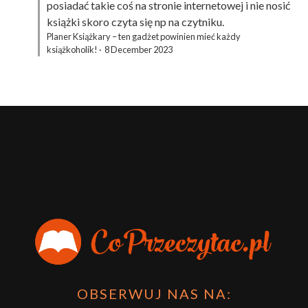
posiadać takie coś na stronie internetowej i nie nosić
książki skoro czyta się np na czytniku.
Planer Książkary – ten gadżet powinien mieć każdy
książkoholik!
·
8 December 2023
OBSERWUJ NAS NA: