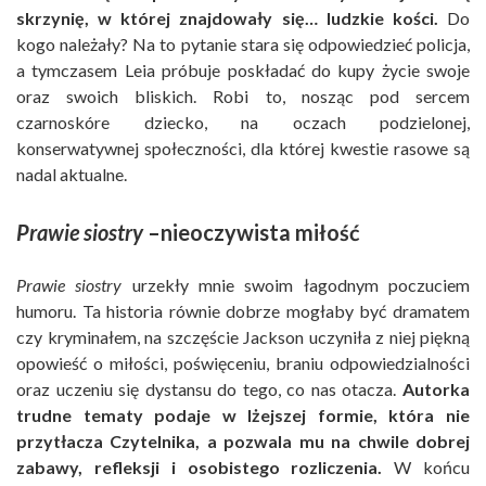
skrzynię, w której znajdowały się… ludzkie kości.
Do
kogo należały? Na to pytanie stara się odpowiedzieć policja,
a tymczasem Leia próbuje poskładać do kupy życie swoje
oraz swoich bliskich. Robi to, nosząc pod sercem
czarnoskóre dziecko, na oczach podzielonej,
konserwatywnej społeczności, dla której kwestie rasowe są
nadal aktualne.
Prawie siostry
–nieoczywista miłość
Prawie siostry
urzekły mnie swoim łagodnym poczuciem
humoru. Ta historia równie dobrze mogłaby być dramatem
czy kryminałem, na szczęście Jackson uczyniła z niej piękną
opowieść o miłości, poświęceniu, braniu odpowiedzialności
oraz uczeniu się dystansu do tego, co nas otacza.
Autorka
trudne tematy podaje w lżejszej formie, która nie
przytłacza Czytelnika, a pozwala mu na chwile dobrej
zabawy, refleksji i osobistego rozliczenia.
W końcu