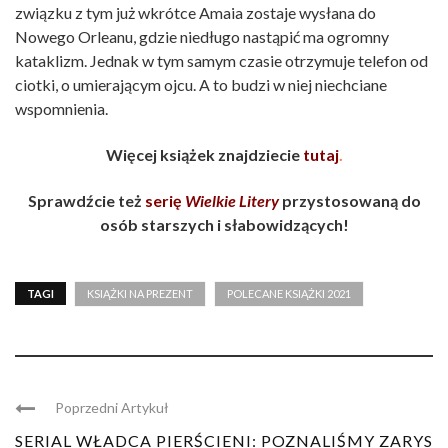
związku z tym już wkrótce Amaia zostaje wysłana do
Nowego Orleanu, gdzie niedługo nastąpić ma ogromny
kataklizm. Jednak w tym samym czasie otrzymuje telefon od
ciotki, o umierającym ojcu. A to budzi w niej niechciane
wspomnienia.
Więcej książek znajdziecie
tutaj
.
Sprawdźcie też
serię
Wielkie Litery
przystosowaną do
osób starszych i słabowidzących!
TAGI
KSIĄŻKI NA PREZENT
POLECANE KSIĄŻKI 2021
Poprzedni Artykuł
SERIAL WŁADCA PIERŚCIENI: POZNALIŚMY ZARYS