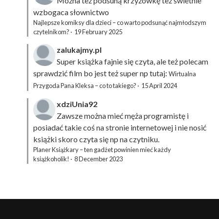
Można też podsuną
krzyżówkę
też świetnie
wzbogaca słownictwo
Najlepsze komiksy dla dzieci – co warto podsunąć najmłodszym
czytelnikom?
·
19 February 2025
zalukajmy.pl
Super książka fajnie się czyta, ale też polecam
sprawdzić film bo jest też super np tutaj:
Wirtualna
Przygoda Pana Kleksa – co to takiego?
·
15 April 2024
xdziUnia92
Zawsze można mieć męża programistę i
posiadać takie coś na stronie internetowej i nie nosić
książki skoro czyta się np na czytniku.
Planer Książkary – ten gadżet powinien mieć każdy
książkoholik!
·
8 December 2023