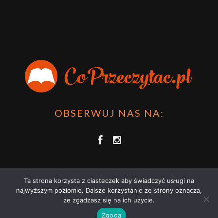
OBSERWUJ NAS NA:
Ta strona korzysta z ciasteczek aby świadczyć usługi na
najwyższym poziomie. Dalsze korzystanie ze strony oznacza,
że zgadzasz się na ich użycie.
COPRZECZYTAĆ.PL 2021 | STRONA WYKORZYSTUJE PLIKI COOKIES |
Zgoda
ZAPOZNAJ SIĘ Z
POLITYKĄ PRYWATNOŚCI