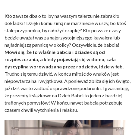
Kto zawsze dba o to, by na waszym talerzu nie zabrakło
dokładki? Dzięki komu zimą nie marzniecie w uszy, bo ktoś
stale przypomina, by nałożyć czapkę? Kto po wsze czasy
będzie uważał was za najprzystojniejszego kawalera lub
najładniejszą pannicę w okolicy? Oczywiście, że babcia!
Mówi się, że to właśnie babcia i dziadek są od
rozpieszczania, a kiedy pojawiają się w domu, cała
dyscyplina wprowadzana przez rodziców, idzie w łeb.
Trudno się temu dziwić, w końcu miłość do wnuków jest
niepowtarzalna i wyjątkowa. A ponieważ zbliża się ich święto,
już dziś warto zadbać o sprawdzone podarunki. I gwarantuję,
że prezenty książkowe na Dzień Babci to jeden z bardziej
trafionych pomysłów! W końcu nawet babcia potrzebuje
czasem chwili wytchnienia i relaksu.