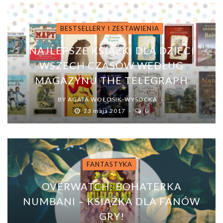
BESTSELLERY I ZESTAWIENIA
NAJLEPSZE KSIĄŻKI DLA DZIECI
WSZECH CZASÓW WEDŁUG
MAGAZYNU THE TELEGRAPH
BY
AGATA WOŁOSIK-WYSOCKA
23 maja 2017
0
FANTASTYKA
OVERWATCH: BOHATERKA
NUMBANI – KSIĄŻKA DLA FANÓW
GRY!