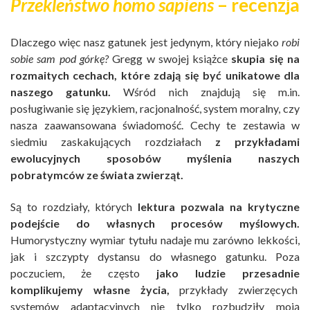
Przekleństwo homo sapiens
– recenzja
Dlaczego więc nasz gatunek jest jedynym, który niejako
robi
sobie sam pod górkę?
Gregg w swojej książce
skupia się na
rozmaitych cechach, które zdają się być unikatowe dla
naszego gatunku.
Wśród nich znajdują się m.in.
posługiwanie się językiem, racjonalność, system moralny, czy
nasza zaawansowana świadomość. Cechy te zestawia w
siedmiu zaskakujących rozdziałach
z przykładami
ewolucyjnych sposobów myślenia naszych
pobratymców ze świata zwierząt.
Są to rozdziały, których
lektura pozwala na krytyczne
podejście do własnych procesów myślowych.
Humorystyczny wymiar tytułu nadaje mu zarówno lekkości,
jak i szczypty dystansu do własnego gatunku. Poza
poczuciem, że często
jako ludzie przesadnie
komplikujemy własne życia,
przykłady zwierzęcych
systemów adaptacyjnych nie tylko rozbudziły moją