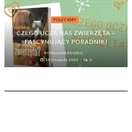
POLECAMY
CZEGO UCZĄ NAS ZWIERZĘTA –
FASCYNUJĄCY PORADNIK!
BY
PAULINA ROSZKO
10 listopada 2020
0