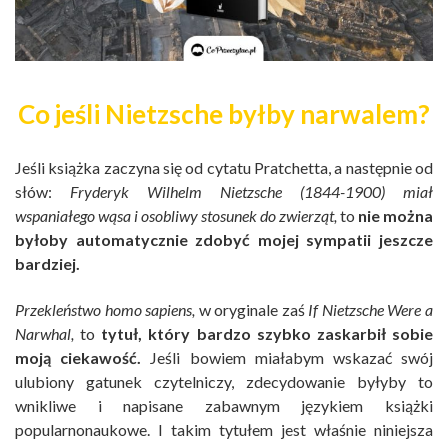
Co jeśli Nietzsche byłby narwalem?
Jeśli książka zaczyna się od cytatu Pratchetta, a następnie od
słów:
Fryderyk Wilhelm Nietzsche (1844-1900) miał
wspaniałego wąsa i osobliwy stosunek do zwierząt,
to
nie można
byłoby automatycznie zdobyć mojej sympatii jeszcze
bardziej.
Przekleństwo homo sapiens,
w oryginale zaś
If Nietzsche Were a
Narwhal,
to
tytuł, który bardzo szybko zaskarbił sobie
moją ciekawość.
Jeśli bowiem miałabym wskazać swój
ulubiony gatunek czytelniczy, zdecydowanie byłyby to
wnikliwe i napisane zabawnym językiem książki
popularnonaukowe. I takim tytułem jest właśnie niniejsza