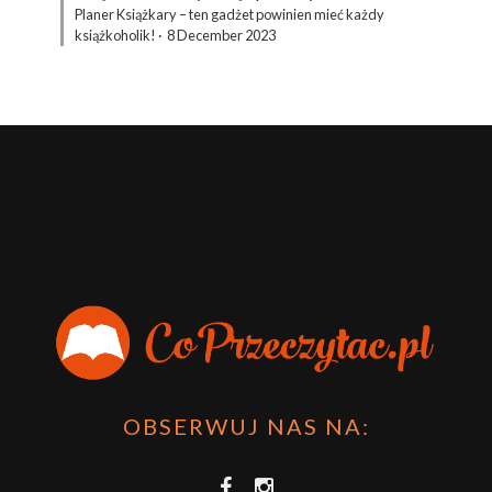
Planer Książkary – ten gadżet powinien mieć każdy
książkoholik!
·
8 December 2023
OBSERWUJ NAS NA: