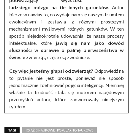
podważający wyższość
ludzkiego mózgu na tle innych gatunków.
Autor
bierze w nawias to, co wydaje nam się naszym triumfem
ewolucyjnym i zestawia z różnymi prostszymi
mechanizmami myślowymi różnych gatunków. W ten
sposób niejednokrotnie udowadnia, że nasze procesy
intelektualne, które
jawią się nam jako dowód
słuszności w sprawie o palmę pierwszeństwa w
świecie zwierząt,
często są zwodnicze.
Czy więc jesteśmy głupsi od zwierząt?
Odpowiedź na
to pytanie nie jest proste, ponieważ nie sposób
jednoznacznie zdefiniować pojęcia inteligencji. Niemniej
właśnie ta trudność stała się motorem napędowym
przemyśleń autora, które zaowocowały niniejszym
tytułem.
TAGI
KSIĄŻKI NAUKOWE I POPULARNONAUKOWE