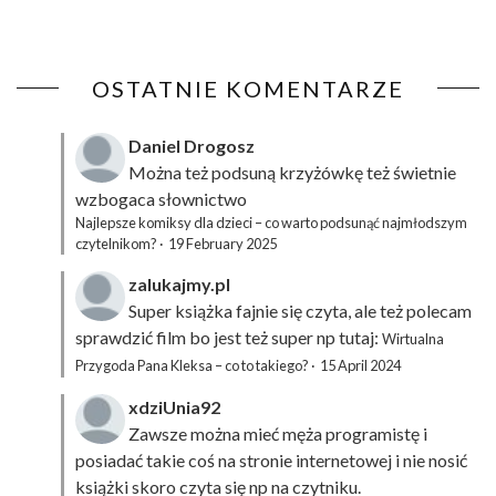
OSTATNIE KOMENTARZE
Daniel Drogosz
Można też podsuną
krzyżówkę
też świetnie
wzbogaca słownictwo
Najlepsze komiksy dla dzieci – co warto podsunąć najmłodszym
czytelnikom?
·
19 February 2025
zalukajmy.pl
Super książka fajnie się czyta, ale też polecam
sprawdzić film bo jest też super np tutaj:
Wirtualna
Przygoda Pana Kleksa – co to takiego?
·
15 April 2024
xdziUnia92
Zawsze można mieć męża programistę i
posiadać takie coś na stronie internetowej i nie nosić
książki skoro czyta się np na czytniku.