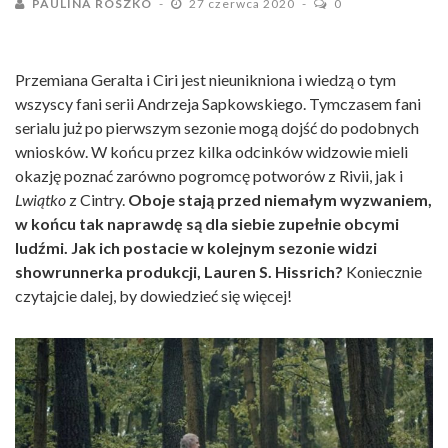
PAULINA ROSZKO
27 czerwca 2020
0
Przemiana Geralta i Ciri jest nieunikniona i wiedzą o tym
wszyscy fani serii Andrzeja Sapkowskiego. Tymczasem fani
serialu już po pierwszym sezonie mogą dojść do podobnych
wniosków. W końcu przez kilka odcinków widzowie mieli
okazję poznać zarówno pogromcę potworów z Rivii, jak i
Lwiątko
z Cintry.
Oboje stają przed niemałym wyzwaniem,
w końcu tak naprawdę są dla siebie zupełnie obcymi
ludźmi. Jak ich postacie w kolejnym sezonie widzi
showrunnerka produkcji, Lauren S. Hissrich?
Koniecznie
czytajcie dalej, by dowiedzieć się więcej!