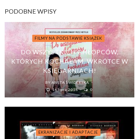
PODOBNE WPISY
FILMY NA PODSTAWIE KSIĄŻEK
DO WSZYSTKICH CHŁOPCÓW,
KTÓRYCH KOCHAŁAM. WKRÓTCE W
KSIĘGARNIACH!
BY
ANETA ŚWIDERSKA
16 lipca 2018
0
EKRANIZACJE I ADAPTACJE