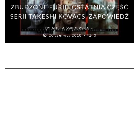
ZBUDZONE FURIE. OSTATNIA CZĘŚĆ
SERII TAKESHI KOVACS. ZAPOWIEDŹ
BY
ANETA ŚWIDERSKA
20 czerwca 2018
0