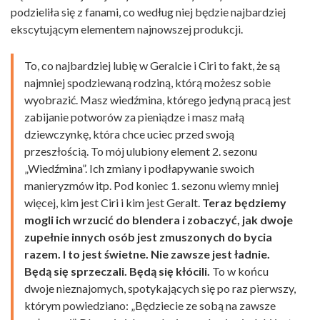
podzieliła się z fanami, co według niej będzie najbardziej
ekscytującym elementem najnowszej produkcji.
To, co najbardziej lubię w Geralcie i Ciri to fakt, że są
najmniej spodziewaną rodziną, którą możesz sobie
wyobrazić. Masz wiedźmina, którego jedyną pracą jest
zabijanie potworów za pieniądze i masz małą
dziewczynkę, która chce uciec przed swoją
przeszłością. To mój ulubiony element 2. sezonu
„Wiedźmina”. Ich zmiany i podłapywanie swoich
manieryzmów itp. Pod koniec 1. sezonu wiemy mniej
więcej, kim jest Ciri i kim jest Geralt.
Teraz będziemy
mogli ich wrzucić do blendera i zobaczyć, jak dwoje
zupełnie innych osób jest zmuszonych do bycia
razem. I to jest świetne. Nie zawsze jest ładnie.
Będą się sprzeczali. Będą się kłócili.
To w końcu
dwoje nieznajomych, spotykających się po raz pierwszy,
którym powiedziano: „Będziecie ze sobą na zawsze