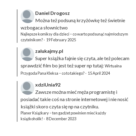
Daniel Drogosz
Można też podsuną
krzyżówkę
też świetnie
wzbogaca słownictwo
Najlepsze komiksy dla dzieci – co warto podsunąć najmłodszym
czytelnikom?
·
19 February 2025
zalukajmy.pl
Super książka fajnie się czyta, ale też polecam
sprawdzić film bo jest też super np tutaj:
Wirtualna
Przygoda Pana Kleksa – co to takiego?
·
15 April 2024
xdziUnia92
Zawsze można mieć męża programistę i
posiadać takie coś na stronie internetowej i nie nosić
książki skoro czyta się np na czytniku.
Planer Książkary – ten gadżet powinien mieć każdy
książkoholik!
·
8 December 2023