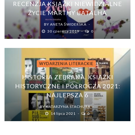
RECENZJA KSIĄŻKI NIEWIDZIALNE
ŻYCIE MARTHY BATALHA
BY
ANETA ŚWIDERSKA
30 czerwca 2019
0
WYDARZENIA LITERACKIE
HISTORIA ZEBRANA. KSIĄŻKI
HISTORYCZNE I PÓŁROCZA 2021:
NAJLEPSZA 6
BY
KATARZYNA STACHURA
14 lipca 2021
0