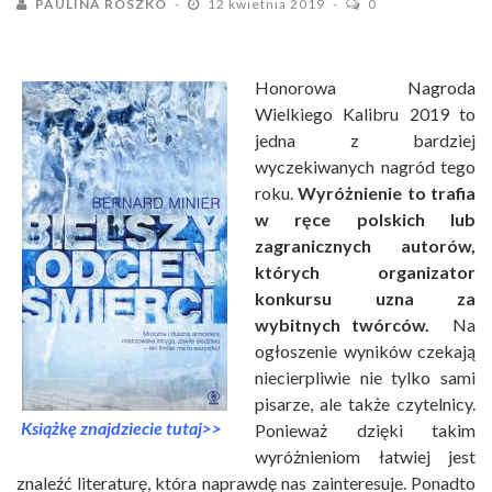
PAULINA ROSZKO
12 kwietnia 2019
0
Honorowa Nagroda
Wielkiego Kalibru 2019 to
jedna z bardziej
wyczekiwanych nagród tego
roku.
Wyróżnienie to trafia
w ręce polskich lub
zagranicznych autorów,
których organizator
konkursu uzna za
wybitnych twórców.
Na
ogłoszenie wyników czekają
niecierpliwie nie tylko sami
pisarze, ale także czytelnicy.
Książkę znajdziecie tutaj>>
Ponieważ dzięki takim
wyróżnieniom łatwiej jest
znaleźć literaturę, która naprawdę nas zainteresuje. Ponadto