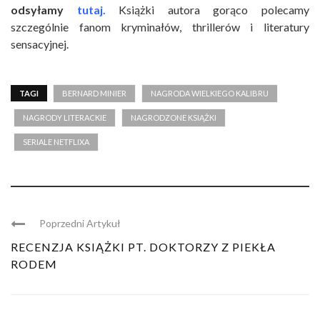
odsyłamy
tutaj.
Książki autora gorąco polecamy
szczególnie fanom kryminałów, thrillerów i literatury
sensacyjnej.
TAGI
BERNARD MINIER
NAGRODA WIELKIEGO KALIBRU
NAGRODY LITERACKIE
NAGRODZONE KSIĄŻKI
SERIALE NETFLIXA
Poprzedni Artykuł
RECENZJA KSIĄŻKI PT. DOKTORZY Z PIEKŁA
RODEM