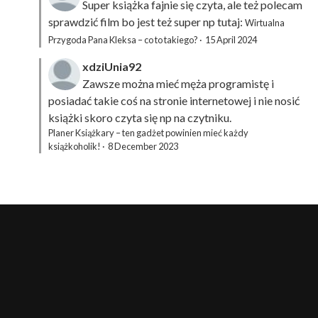
Super książka fajnie się czyta, ale też polecam
sprawdzić film bo jest też super np tutaj:
Wirtualna
Przygoda Pana Kleksa – co to takiego?
·
15 April 2024
xdziUnia92
Zawsze można mieć męża programistę i
posiadać takie coś na stronie internetowej i nie nosić
książki skoro czyta się np na czytniku.
Planer Książkary – ten gadżet powinien mieć każdy
książkoholik!
·
8 December 2023