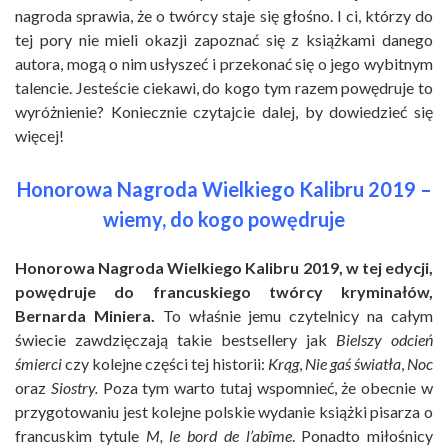
nagroda sprawia, że o twórcy staje się głośno. I ci, którzy do
tej pory nie mieli okazji zapoznać się z książkami danego
autora, mogą o nim usłyszeć i przekonać się o jego wybitnym
talencie. Jesteście ciekawi, do kogo tym razem powędruje to
wyróżnienie? Koniecznie czytajcie dalej, by dowiedzieć się
więcej!
Honorowa Nagroda Wielkiego Kalibru 2019 –
wiemy, do kogo powędruje
Honorowa Nagroda Wielkiego Kalibru 2019, w tej edycji,
powędruje do francuskiego twórcy kryminałów,
Bernarda Miniera.
To właśnie jemu czytelnicy na całym
świecie zawdzięczają takie bestsellery jak
Bielszy odcień
śmierci
czy kolejne części tej historii:
Krąg
,
Nie gaś światła
,
Noc
oraz
Siostry.
Poza tym warto tutaj wspomnieć, że obecnie w
przygotowaniu jest kolejne polskie wydanie książki pisarza o
francuskim tytule
M, le bord de l’abîme
. Ponadto miłośnicy