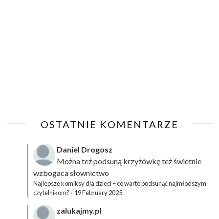
OSTATNIE KOMENTARZE
Daniel Drogosz
Można też podsuną
krzyżówkę
też świetnie
wzbogaca słownictwo
Najlepsze komiksy dla dzieci – co warto podsunąć najmłodszym
czytelnikom?
·
19 February 2025
zalukajmy.pl