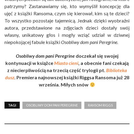
patrzymy? Zastanawiamy się, kto wymyślił koncepcję dla
ujęć z książki Ransoma, czym się kierował, kim są te dzieci?
To wszystko pozostaje tajemnicą. Jednak dzięki wyobraźni
autora, przedstawione na zdjęciach dzieci dostały swój
własny, unikatowy głos i mogły wziąć udział w dziwnej
niepokojącej fabule książki
Osobliwy dom pani Peregrine.
Osobliwy dom pani Peregrine
doczekał się swojej
kontynuacji w książce
Miasto cieni
, a obecnie fani czekają
z niecierpliwością na trzecią część trylogii pt.
Biblioteka
dusz
. Premiera najnowszej książki Riggsa Ransoma już 28
września. Miłych snów
TAGI
OSOBLIWY DOM PANI PEREGRINE
RANSOM RIGGS