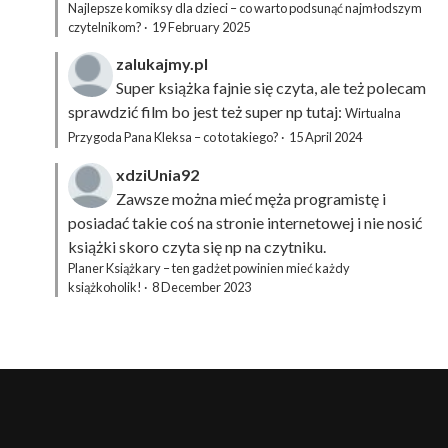
Najlepsze komiksy dla dzieci – co warto podsunąć najmłodszym
czytelnikom?
·
19 February 2025
zalukajmy.pl
Super książka fajnie się czyta, ale też polecam
sprawdzić film bo jest też super np tutaj:
Wirtualna
Przygoda Pana Kleksa – co to takiego?
·
15 April 2024
xdziUnia92
Zawsze można mieć męża programistę i
posiadać takie coś na stronie internetowej i nie nosić
książki skoro czyta się np na czytniku.
Planer Książkary – ten gadżet powinien mieć każdy
książkoholik!
·
8 December 2023