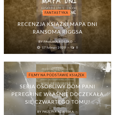
FANTASTYKA
RECENZJA KSIĄŻKI MAPA DNI
RANSOMA RIGGSA
BY
PAULINA ROSZKO
17 lutego 2020
0
FILMY NA PODSTAWIE KSIĄŻEK
SERIA OSOBLIWY DOM PANI
PEREGRINE WŁAŚNIE DOCZEKAŁA
SIĘ CZWARTEGO TOMU!
BY
PAULINA ADAMSKA