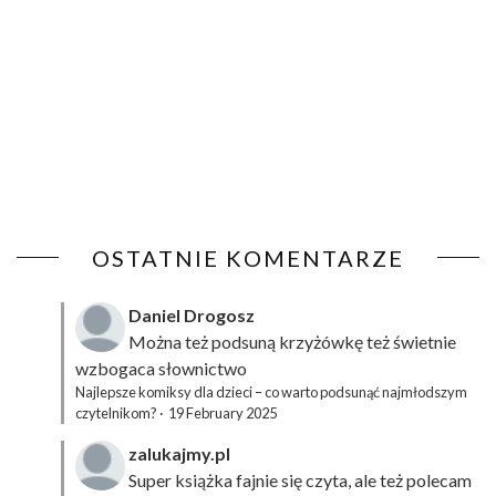
OSTATNIE KOMENTARZE
Daniel Drogosz
Można też podsuną
krzyżówkę
też świetnie
wzbogaca słownictwo
Najlepsze komiksy dla dzieci – co warto podsunąć najmłodszym
czytelnikom?
·
19 February 2025
zalukajmy.pl
Super książka fajnie się czyta, ale też polecam