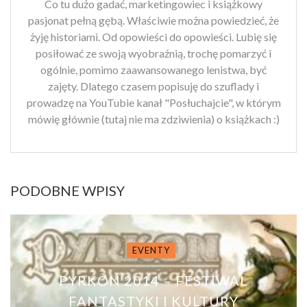
Co tu dużo gadać, marketingowiec i książkowy
pasjonat pełną gębą. Właściwie można powiedzieć, że
żyję historiami. Od opowieści do opowieści. Lubię się
posiłować ze swoją wyobraźnią, trochę pomarzyć i
ogólnie, pomimo zaawansowanego lenistwa, być
zajęty. Dlatego czasem popisuję do szuflady i
prowadzę na YouTubie kanał "Posłuchajcie", w którym
mówię głównie (tutaj nie ma zdziwienia) o książkach :)
PODOBNE WPISY
EVENTY
PYRKON 2014 – FESTIWAL
FANTASTYKI I KULTURY