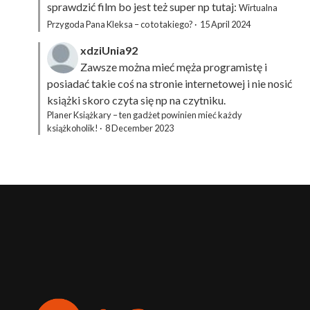
sprawdzić film bo jest też super np tutaj:
Wirtualna
Przygoda Pana Kleksa – co to takiego?
·
15 April 2024
xdziUnia92
Zawsze można mieć męża programistę i
posiadać takie coś na stronie internetowej i nie nosić
książki skoro czyta się np na czytniku.
Planer Książkary – ten gadżet powinien mieć każdy
książkoholik!
·
8 December 2023