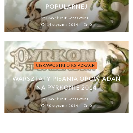
POPULARNEJ
BY
PAWEŁ MIECZKOWSKI
14 stycznia 2014
0
CIEKAWOSTKI O KSIĄŻKACH
WARSZTATY PISANIA OPOWIADAŃ
NA PYRKONIE 2014
BY
PAWEŁ MIECZKOWSKI
30 stycznia 2014
0