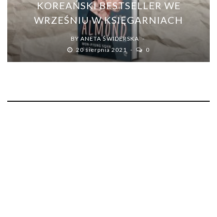
KOREAŃSKI BESTSELLER WE
WRZEŚNIU W KSIĘGARNIACH
BY
ANETA ŚWIDERSKA
20 sierpnia 2021
0