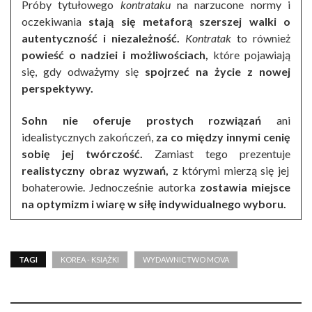
Próby tytułowego
kontrataku
na narzucone normy i
oczekiwania
stają się metaforą szerszej walki o
autentyczność i niezależność.
Kontratak
to również
powieść o nadziei i możliwościach,
które pojawiają
się, gdy odważymy się
spojrzeć na życie z nowej
perspektywy.
Sohn nie oferuje prostych rozwiązań
ani
idealistycznych zakończeń,
za co między innymi cenię
sobię jej twórczość.
Zamiast tego prezentuje
realistyczny obraz wyzwań,
z którymi mierzą się jej
bohaterowie. Jednocześnie autorka
zostawia miejsce
na optymizm i wiarę w siłę indywidualnego wyboru.
TAGI
KOREA - KSIĄŻKI
WYDAWNICTWO MOVA