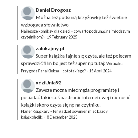
Daniel Drogosz
Można też podsuną
krzyżówkę
też świetnie
wzbogaca słownictwo
Najlepsze komiksy dla dzieci – co warto podsunąć najmłodszym
czytelnikom?
·
19 February 2025
zalukajmy.pl
Super książka fajnie się czyta, ale też polecam
sprawdzić film bo jest też super np tutaj:
Wirtualna
Przygoda Pana Kleksa – co to takiego?
·
15 April 2024
xdziUnia92
Zawsze można mieć męża programistę i
posiadać takie coś na stronie internetowej i nie nosić
książki skoro czyta się np na czytniku.
Planer Książkary – ten gadżet powinien mieć każdy
książkoholik!
·
8 December 2023