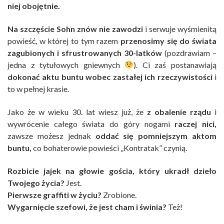
niej obojętnie.
Na szczęście Sohn znów nie zawodzi
i serwuje wyśmienitą
powieść, w której to tym razem
przenosimy się do świata
zagubionych i sfrustrowanych 30-latków
(pozdrawiam –
jedna z tytułowych gniewnych
). Ci zaś postanawiają
dokonać aktu buntu wobec zastałej ich rzeczywistości
i
to w pełnej krasie.
Jako że w wieku 30. lat wiesz już, że
z obalenie rządu
i
wywrócenie całego świata do góry nogami
raczej nici,
zawsze możesz jednak
oddać się pomniejszym aktom
buntu,
co bohaterowie powieści „Kontratak” czynią.
Rozbicie jajek na głowie gościa, który ukradł dzieło
Twojego życia?
Jest.
Pierwsze graffiti w życiu?
Zrobione.
Wygarnięcie szefowi, że jest cham i świnia?
Też!