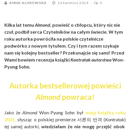
ANNA ALIMOWSKA
14 kwietnia 2024
0
Kilka lat temu
Almond,
powieść o chłopcu, który nic nie
czuł, podbił serca Czytelników na całym świecie. W tym
roku autorka powróciła na polskie czytelnicze
podwórko z nowym tytułem. Czy i tym razem szykuje
nam się kolejny bestseller? Przekonajcie się sami! Przed
Wami bowiem recenzja książki
Kontratak autorstwa
Won-
Pyung Sohn.
Autorka bestsellerowej powieści
Almond
powraca!
Jako że
Almond
Won-Pyung Sohn był
moją książką roku
2021,
słysząc o polskiej premierze 서른의 반격 (
Kontratak
)
tej
samej autorki,
wiedziałam że nie mogę przejść obok