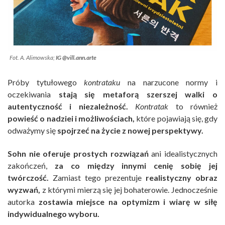
Fot. A. Alimowska;
IG @vill.ann.arte
Próby tytułowego
kontrataku
na narzucone normy i
oczekiwania
stają się metaforą szerszej walki o
autentyczność i niezależność.
Kontratak
to również
powieść o nadziei i możliwościach,
które pojawiają się, gdy
odważymy się
spojrzeć na życie z nowej perspektywy.
Sohn nie oferuje prostych rozwiązań
ani idealistycznych
zakończeń,
za co między innymi cenię sobię jej
twórczość.
Zamiast tego prezentuje
realistyczny obraz
wyzwań,
z którymi mierzą się jej bohaterowie. Jednocześnie
autorka
zostawia miejsce na optymizm i wiarę w siłę
indywidualnego wyboru.