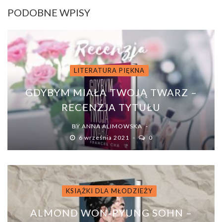
PODOBNE WPISY
LITERATURA PIĘKNA
GDYBYM MIAŁA TWOJĄ TWARZ –
RECENZJA TYTUŁU
BY
ANNA ALIMOWSKA
6 września 2021
0
KSIĄŻKI DLA MŁODZIEŻY
ALMOND WON-PYUNG SOHN –