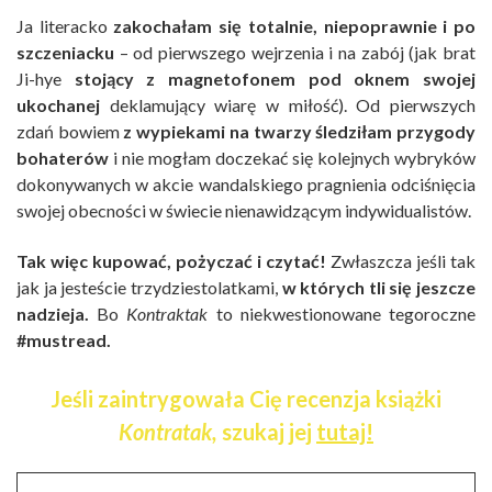
Ja literacko
zakochałam się totalnie, niepoprawnie i po
szczeniacku
– od pierwszego wejrzenia i na zabój (jak brat
Ji-hye
stojący z magnetofonem pod oknem swojej
ukochanej
deklamujący wiarę w miłość). Od pierwszych
zdań bowiem
z wypiekami na twarzy śledziłam przygody
bohaterów
i nie mogłam doczekać się kolejnych wybryków
dokonywanych w akcie wandalskiego pragnienia odciśnięcia
swojej obecności w świecie nienawidzącym indywidualistów.
Tak więc kupować, pożyczać i czytać!
Zwłaszcza jeśli tak
jak ja jesteście trzydziestolatkami,
w których tli się jeszcze
nadzieja.
Bo
Kontraktak
to niekwestionowane tegoroczne
#mustread.
Jeśli zaintrygowała Cię recenzja książki
Kontratak,
szukaj jej
tutaj!