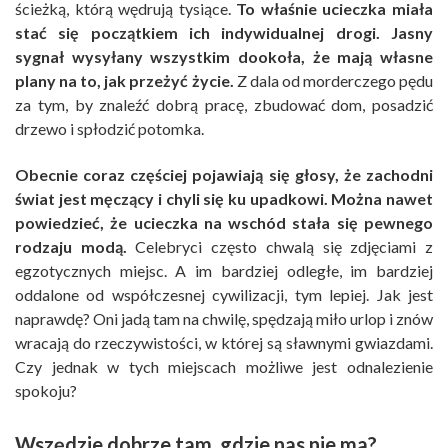
ścieżką, którą wędrują tysiące.
To właśnie ucieczka miała
stać się początkiem ich indywidualnej drogi. Jasny
sygnał wysyłany wszystkim dookoła, że mają własne
plany na to, jak przeżyć życie.
Z dala od morderczego pędu
za tym, by znaleźć dobrą pracę, zbudować dom, posadzić
drzewo i spłodzić potomka.
Obecnie coraz częściej pojawiają się głosy, że zachodni
świat jest męczący i chyli się ku upadkowi. Można nawet
powiedzieć, że ucieczka na wschód stała się pewnego
rodzaju modą.
Celebryci często chwalą się zdjęciami z
egzotycznych miejsc. A im bardziej odległe, im bardziej
oddalone od współczesnej cywilizacji, tym lepiej. Jak jest
naprawdę? Oni jadą tam na chwilę, spędzają miło urlop i znów
wracają do rzeczywistości, w której są sławnymi gwiazdami.
Czy jednak w tych miejscach możliwe jest odnalezienie
spokoju?
Wszędzie dobrze tam, gdzie nas nie ma?