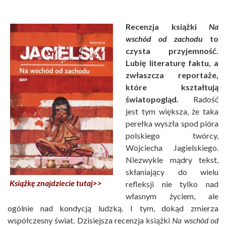
Recenzja książki
Na
wschód od zachodu
to
czysta przyjemność.
Lubię literaturę faktu, a
zwłaszcza reportaże,
które kształtują
światopogląd.
Radość
jest tym większa, że taka
perełka wyszła spod pióra
polskiego twórcy,
Wojciecha Jagielskiego.
Niezwykle mądry tekst,
skłaniający do wielu
Książkę znajdziecie tutaj>>
refleksji nie tylko nad
własnym życiem, ale
ogólnie nad kondycją ludzką. I tym, dokąd zmierza
współczesny świat. Dzisiejsza recenzja książki
Na wschód od