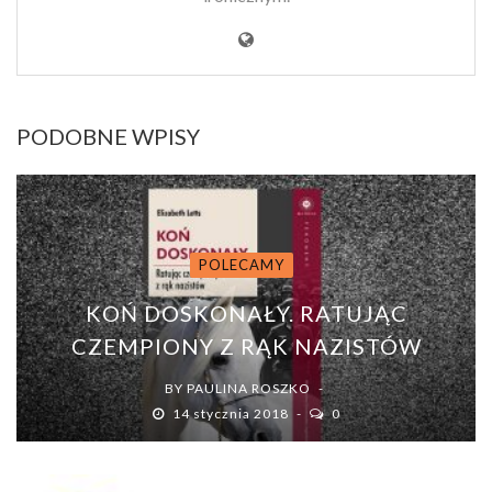
PODOBNE WPISY
POLECAMY
KOŃ DOSKONAŁY. RATUJĄC
CZEMPIONY Z RĄK NAZISTÓW
BY
PAULINA ROSZKO
14 stycznia 2018
0