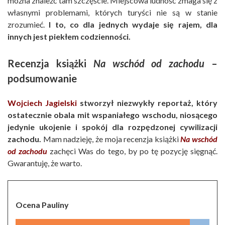
można znaleźć tam szczęście. Miejscowa ludność zmaga się z
własnymi problemami, których turyści nie są w stanie
zrozumieć.
I to, co dla jednych wydaje się rajem, dla
innych jest piekłem codzienności.
Recenzja książki
Na wschód od zachodu
–
podsumowanie
Wojciech Jagielski
stworzył niezwykły reportaż, który
ostatecznie obala mit wspaniałego wschodu, niosącego
jedynie ukojenie i spokój dla rozpędzonej cywilizacji
zachodu.
Mam nadzieję, że moja recenzja książki
Na wschód
od zachodu
zachęci Was do tego, by po tę pozycję sięgnąć.
Gwarantuję, że warto.
Ocena Pauliny