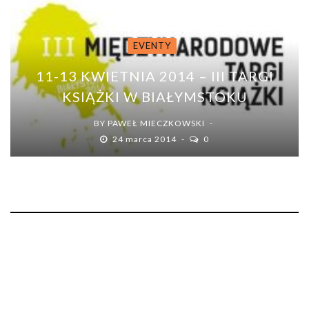
EVENTY
11-13 KWIETNIA 2014 – III TARGI
KSIĄŻKI W BIAŁYMSTOKU
BY
PAWEŁ MIECZKOWSKI
24 marca 2014
0