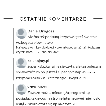
OSTATNIE KOMENTARZE
Daniel Drogosz
Można też podsuną
krzyżówkę
też świetnie
wzbogaca słownictwo
Najlepsze komiksy dla dzieci – co warto podsunąć najmłodszym
czytelnikom?
·
19 February 2025
zalukajmy.pl
Super książka fajnie się czyta, ale też polecam
sprawdzić film bo jest też super np tutaj:
Wirtualna
Przygoda Pana Kleksa – co to takiego?
·
15 April 2024
xdziUnia92
Zawsze można mieć męża programistę i
posiadać takie coś na stronie internetowej i nie nosić
książki skoro czyta się np na czytniku.