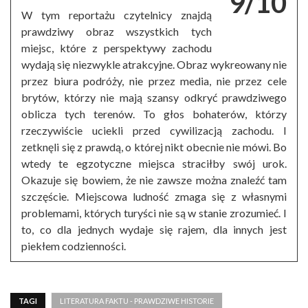
9/10
W tym reportażu czytelnicy znajdą
prawdziwy obraz wszystkich tych
miejsc, które z perspektywy zachodu
wydają się niezwykle atrakcyjne. Obraz wykreowany nie
przez biura podróży, nie przez media, nie przez cele
brytów, którzy nie mają szansy odkryć prawdziwego
oblicza tych terenów. To głos bohaterów, którzy
rzeczywiście uciekli przed cywilizacją zachodu. I
zetknęli się z prawdą, o której nikt obecnie nie mówi. Bo
wtedy te egzotyczne miejsca straciłby swój urok.
Okazuje się bowiem, że nie zawsze można znaleźć tam
szczęście. Miejscowa ludność zmaga się z własnymi
problemami, których turyści nie są w stanie zrozumieć. I
to, co dla jednych wydaje się rajem, dla innych jest
piekłem codzienności.
TAGI
LITERATURA FAKTU - PRAWDZIWE HISTORIE