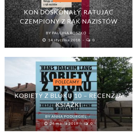
KOŃ DOSKONAŁY. RATUJĄC
CZEMPIONY Z RĄK NAZISTÓW
BY
PAULINA ROSZKO
14 stycznia 2018
0
POLECAMY
KOBIETY Z BLOKU 10 – RECENZJA
KSIĄŻKI
BY
ANNA PODURGIEL
26 marca 2019
0