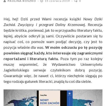
PAULINA ROSZKO
15 czerwca 2019
0
Hej, hej! Dziś przed Wami recenzja książki
Nowy Dziki
Zachód. Zwycięzcy i przegrani Doliny Krzemowej
. Recenzja
będzie krótka, ponieważ, jak to w przypadku literatury faktu,
lepiej, abyście odkryli ją sami. Oczywiście postaram się tu
napisać coś, co pomoże wam podjąć decyzję, czy jest to
pozycja właśnie dla was.
W moim odczuciu po tę pozycję
powinien sięgnąć każdy, kto interesuje się zagranicznymi
reportażami i literaturą faktu.
Poza tym po raz kolejny
muszę wspomnieć, że Wydawnictwo Uniwersytetu
Jagiellońskiego serwuje czytelnikom dobrą pozycję.
Gwarantuje więc, że nawet ci, którzy niechętnie sięgają po
tego rodzaju gatunek literacki, znajdą tu coś dla siebie.