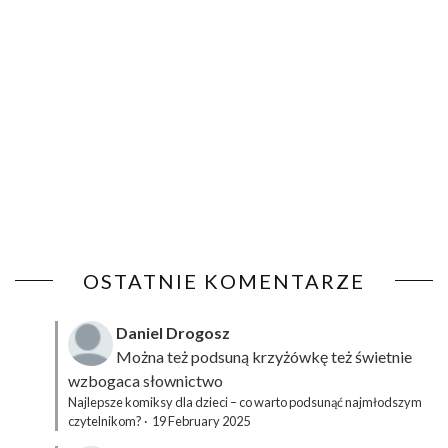
OSTATNIE KOMENTARZE
Daniel Drogosz
Można też podsuną
krzyżówkę
też świetnie
wzbogaca słownictwo
Najlepsze komiksy dla dzieci – co warto podsunąć najmłodszym
czytelnikom?
·
19 February 2025