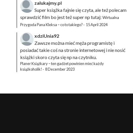
zalukajmy.pl
Super książka fajnie się czyta, ale też polecam
sprawdzić film bo jest też super np tutaj:
Wirtualna
Przygoda Pana Kleksa – co to takiego?
·
15 April 2024
xdziUnia92
Zawsze można mieć męża programistę i
posiadać takie coś na stronie internetowej i nie nosić
książki skoro czyta się np na czytniku.
Planer Książkary – ten gadżet powinien mieć każdy
książkoholik!
·
8 December 2023