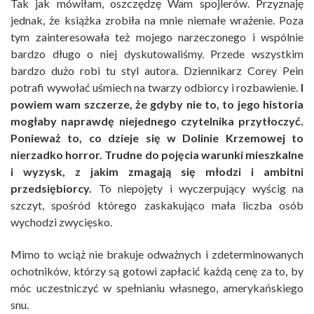
Tak jak mówiłam, oszczędzę Wam spojlerów. Przyznaję
jednak, że książka zrobiła na mnie niemałe wrażenie. Poza
tym zainteresowała też mojego narzeczonego i wspólnie
bardzo długo o niej dyskutowaliśmy. Przede wszystkim
bardzo dużo robi tu styl autora. Dziennikarz Corey Pein
potrafi wywołać uśmiech na twarzy odbiorcy i rozbawienie.
I
powiem wam szczerze, że gdyby nie to, to jego historia
mogłaby naprawdę niejednego czytelnika przytłoczyć.
Ponieważ to, co dzieje się w Dolinie Krzemowej to
nierzadko horror. Trudne do pojęcia warunki mieszkalne
i wyzysk, z jakim zmagają się młodzi i ambitni
przedsiębiorcy.
To niepojęty i wyczerpujący wyścig na
szczyt, spośród którego zaskakująco mała liczba osób
wychodzi zwycięsko.
Mimo to wciąż nie brakuje odważnych i zdeterminowanych
ochotników, którzy są gotowi zapłacić każdą cenę za to, by
móc uczestniczyć w spełnianiu własnego, amerykańskiego
snu.