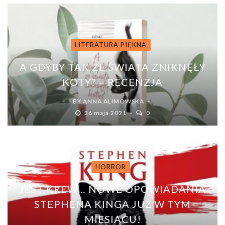
LITERATURA PIĘKNA
A GDYBY TAK ZE ŚWIATA ZNIKNĘŁY
KOTY? – RECENZJA
BY
ANNA ALIMOWSKA
26 maja 2021
0
HORROR
JEST KREW… NOWE OPOWIADANIA
STEPHENA KINGA JUŻ W TYM
MIESIĄCU!