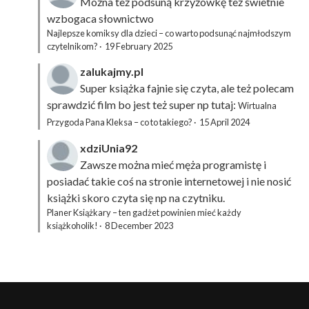
Można też podsuną
krzyżówkę
też świetnie
wzbogaca słownictwo
Najlepsze komiksy dla dzieci – co warto podsunąć najmłodszym
czytelnikom?
·
19 February 2025
zalukajmy.pl
Super książka fajnie się czyta, ale też polecam
sprawdzić film bo jest też super np tutaj:
Wirtualna
Przygoda Pana Kleksa – co to takiego?
·
15 April 2024
xdziUnia92
Zawsze można mieć męża programistę i
posiadać takie coś na stronie internetowej i nie nosić
książki skoro czyta się np na czytniku.
Planer Książkary – ten gadżet powinien mieć każdy
książkoholik!
·
8 December 2023