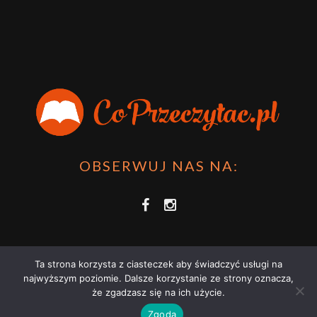
OBSERWUJ NAS NA:
Ta strona korzysta z ciasteczek aby świadczyć usługi na
najwyższym poziomie. Dalsze korzystanie ze strony oznacza,
że zgadzasz się na ich użycie.
COPRZECZYTAĆ.PL 2021 | STRONA WYKORZYSTUJE PLIKI COOKIES |
Zgoda
ZAPOZNAJ SIĘ Z
POLITYKĄ PRYWATNOŚCI