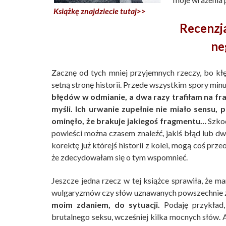
Książkę znajdziecie tutaj>>
Recenzja
ne
Zacznę od tych mniej przyjemnych rzeczy, bo kł
setną stronę historii. Przede wszystkim spory min
błędów w odmianie, a dwa razy trafiłam na fr
myśli. Ich urwanie zupełnie nie miało sensu
ominęło, że brakuje jakiegoś fragmentu…
Szkod
powieści można czasem znaleźć, jakiś błąd lub dwa
korektę już którejś historii z kolei, mogą coś prz
że zdecydowałam się o tym wspomnieć.
Jeszcze jedna rzecz w tej książce sprawiła, że 
wulgaryzmów czy słów uznawanych powszechnie z
moim zdaniem, do sytuacji.
Podaję przykład, 
brutalnego seksu, wcześniej kilka mocnych słów.