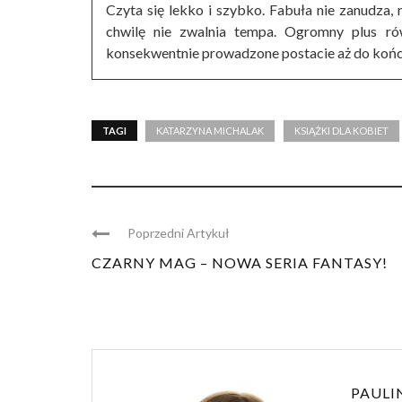
Czyta się lekko i szybko. Fabuła nie zanudza, n
chwilę nie zwalnia tempa. Ogromny plus r
konsekwentnie prowadzone postacie aż do końc
TAGI
KATARZYNA MICHALAK
KSIĄŻKI DLA KOBIET
Poprzedni Artykuł
CZARNY MAG – NOWA SERIA FANTASY!
PAULI