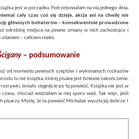
 książka jest w porządku. Potrzebowałam na nią jednego dnia.
iemal cały czas coś się dzieje, akcja ani na chwilę nie
eację głównych bohaterów – konsekwentnie prowadzone
ż odrobinę miejsca na pewne zmiany w nich zachodzące i
zdaniem – całkiem realni.
Ścigany
– podsumowanie
. Już od momentu pewnych szeptów i wykonanych rozkazów
rostu to nie książka, której pisane jest bolesne zakończenie.
 rozrywki, śmiało sięgnijcie po tę powieść. Książka nie jest w
zasu, chociaż widziałam w niej sporo wad. Tak więc, jeśli
h pisarzy. Myślę, że ta powieść Michalak wyszła jej dobrze. I