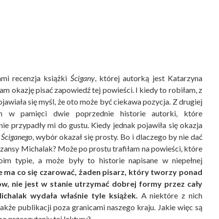
mi recenzja książki
Ścigany
, której autorką jest Katarzyna
m okazję pisać zapowiedź tej powieści. I kiedy to robiłam, z
ojawiała się myśl, że oto może być ciekawa pozycja. Z drugiej
m w pamięci dwie poprzednie historie autorki, które
ie przypadły mi do gustu. Kiedy jednak pojawiła się okazja
a
Ściganego
, wybór okazał się prosty. Bo i dlaczego by nie dać
 szansy Michalak? Może po prostu trafiłam na powieści, które
im typie, a może były to historie napisane w niepełnej
e ma co się czarować, żaden pisarz, który tworzy ponad
ów, nie jest w stanie utrzymać dobrej formy przez cały
ichalak wydała właśnie tyle książek.
A niektóre z nich
także publikacji poza granicami naszego kraju. Jakie więc są
o przeczytaniu tej lektury?