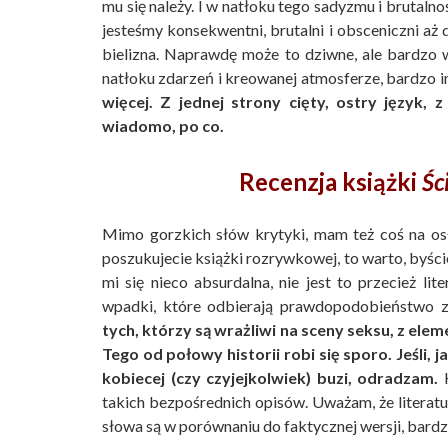
mu się należy. I w natłoku tego sadyzmu i brutalno
jesteśmy konsekwentni, brutalni i obsceniczni aż 
bielizna. Naprawdę może to dziwne, ale bardzo 
natłoku zdarzeń i kreowanej atmosferze, bardzo in
więcej. Z jednej strony cięty, ostry język, 
wiadomo, po co.
Recenzja książki
Śc
Mimo gorzkich słów krytyki, mam też coś na os
poszukujecie książki rozrywkowej, to warto, byści
mi się nieco absurdalna, nie jest to przecież li
wpadki, które odbierają prawdopodobieństwo 
tych, którzy są wrażliwi na sceny seksu, z el
Tego od połowy historii robi się sporo. Jeśli, j
kobiecej (czy czyjejkolwiek) buzi, odradzam.
K
takich bezpośrednich opisów. Uważam, że literatur
słowa są w porównaniu do faktycznej wersji, bard