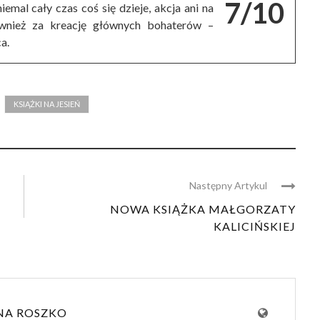
7/10
iemal cały czas coś się dzieje, akcja ani na
ównież za kreację głównych bohaterów –
a.
KSIĄŻKI NA JESIEŃ
Następny Artykul
NOWA KSIĄŻKA MAŁGORZATY
KALICIŃSKIEJ
NA ROSZKO