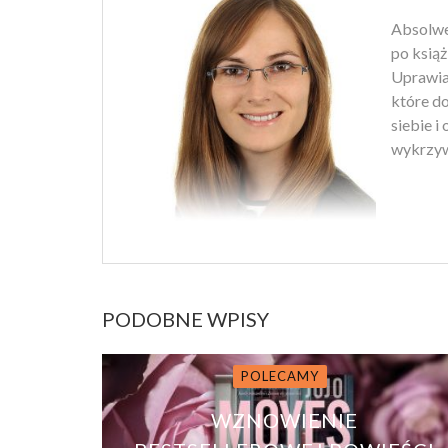
Absolwen
po książ
Uprawiam
które d
siebie i
wykrzyw
PODOBNE WPISY
POLECAMY
WZNOWIENIE