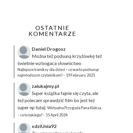
OSTATNIE
KOMENTARZE
Daniel Drogosz
Można też podsuną
krzyżówkę
też
świetnie wzbogaca słownictwo
Najlepsze komiksy dla dzieci – co warto podsunąć
najmłodszym czytelnikom?
·
19 February 2025
zalukajmy.pl
Super książka fajnie się czyta, ale
też polecam sprawdzić film bo jest też
super np tutaj:
Wirtualna Przygoda Pana Kleksa
– co to takiego?
·
15 April 2024
xdziUnia92