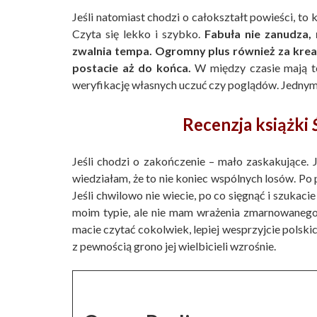
Jeśli natomiast chodzi o całokształt powieści, to
Czyta się lekko i szybko.
Fabuła nie zanudza, n
zwalnia tempa. Ogromny plus również za kr
postacie aż do końca.
W między czasie mają te
weryfikację własnych uczuć czy poglądów. Jednym 
Recenzja książki
Jeśli chodzi o zakończenie – mało zaskakujące
wiedziałam, że to nie koniec wspólnych losów. Po p
Jeśli chwilowo nie wiecie, po co sięgnąć i szukacie
moim typie, ale nie mam wrażenia zmarnowanego c
macie czytać cokolwiek, lepiej wesprzyjcie polskic
z pewnością grono jej wielbicieli wzrośnie.