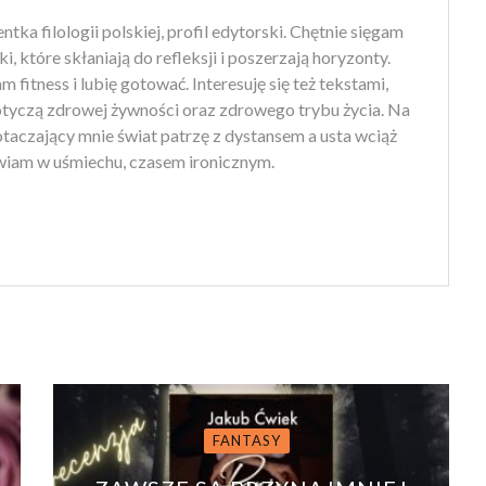
tka filologii polskiej, profil edytorski. Chętnie sięgam
ki, które skłaniają do refleksji i poszerzają horyzonty.
 fitness i lubię gotować. Interesuję się też tekstami,
otyczą zdrowej żywności oraz zdrowego trybu życia. Na
 otaczający mnie świat patrzę z dystansem a usta wciąż
iam w uśmiechu, czasem ironicznym.
FANTASY