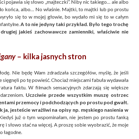
ści pojawia się słowo „majteczki”. Niby nic takiego… ale albo
do końca, albo… No właśnie. Majtki, to majtki lub po prostu
wyryło się to w mojej głowie, bo wydało mi się to w całym
fantylne.
A to nie jedyny taki przykład. Było tego trochę
z drugiej jakieś zachowawcze zamienniki, właściwie nie
igany
– kilka jasnych stron
łodę. Nie będę Wam zdradzała szczegółów, myślę, że jeśli
e sięgnęli po tę powieść. Chociaż miejscami fabuła wydawała
teratura faktu. W filmach sensacyjnych zdarzają się większe
zdarzeniom.
Uczciwie przede wszystkim muszę ostrzec
ementami przemocy i podchodzących po prostu pod gwałt.
ak ja, jesteście wrażliwi na opisy np. męskiego nasienia w
iedyś już o tym wspominałam, nie jestem po prostu fanką
ę i słowo stać na więcej. A proszę sobie wyobrazić, że moje
zo łagodne.