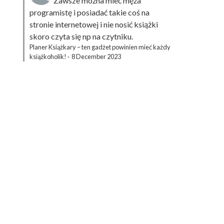
Zawsze można mieć męża
programistę i posiadać takie coś na
stronie internetowej i nie nosić książki
skoro czyta się np na czytniku.
Planer Książkary – ten gadżet powinien mieć każdy
książkoholik!
·
8 December 2023