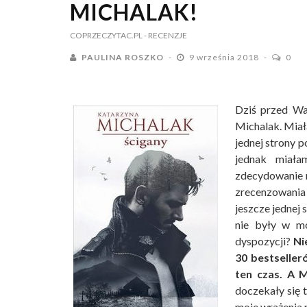
MICHALAK!
COPRZECZYTAC.PL
- RECENZJE
PAULINA ROSZKO
9 września 2018
0
Dziś przed Wa
Michalak. Miała
jednej strony p
jednak miała
zdecydowanie n
zrecenzowani
jeszcze jednej
nie były w mo
dyspozycji?
Ni
30 bestseller
ten czas. A M
doczekały się 
moje wrażenia p