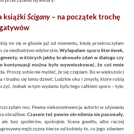
 książki
Ścigany
– na początek trochę
gatywów
ębią mi się w głowie już od momentu, kiedy przekroczyłam
us za niedbalstwo edytorskie.
Wyłapałam sporo literówek,
agmenty, w których jakby brakowało zdań w dialogu czy
, po kontynuacji można było wywnioskować, że coś mnie
a. Proszę sobie nie myśleć, że się czepiam. Bo w większości
 i trudno się temu dziwić. Ludzkie oko i zmysły, które robią
eoczyć. Jednak w tym wydaniu było tego całkiem sporo – tyle,
marszczyłam nos. Pewna niekonsekwencja autorki w używaniu
a obraźliwe.
Czasem też pewne określenia nie pasowały,
ale bez spoilerów, spokojnie. Scena gwałtu, albo raczej
 Agresywny mężczyzna bierze od kobiety to, co jego zdaniem