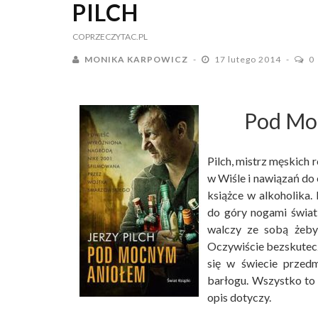
PILCH
COPRZECZYTAC.PL
MONIKA KARPOWICZ
17 lutego 2014
0
Pod Mo
Pilch, mistrz męskich
w Wiśle i nawiązań do 
książce w alkoholika
do góry nogami świat 
walczy ze sobą żeby 
Oczywiście bezskutecz
się w świecie przed
barłogu. Wszystko to 
opis dotyczy.