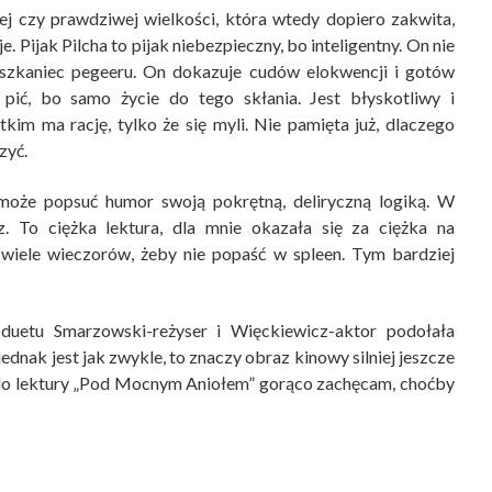
nej czy prawdziwej wielkości, która wtedy dopiero zakwita,
e. Pijak Pilcha to pijak niebezpieczny, bo inteligentny. On nie
szkaniec pegeeru. On dokazuje cudów elokwencji i gotów
pić, bo samo życie do tego skłania. Jest błyskotliwy i
tkim ma rację, tylko że się myli. Nie pamięta już, dlaczego
zyć.
 może popsuć humor swoją pokrętną, deliryczną logiką. W
 To ciężka lektura, dla mnie okazała się za ciężka na
 wiele wieczorów, żeby nie popaść w spleen. Tym bardziej
duetu Smarzowski-reżyser i Więckiewicz-aktor podołała
jednak jest jak zwykle, to znaczy obraz kinowy silniej jeszcze
 Ale do lektury „Pod Mocnym Aniołem” gorąco zachęcam, choćby