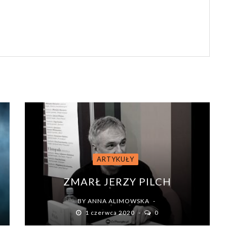
ARTYKUŁY
ZMARŁ JERZY PILCH
BY
ANNA ALIMOWSKA
1 czerwca 2020
0