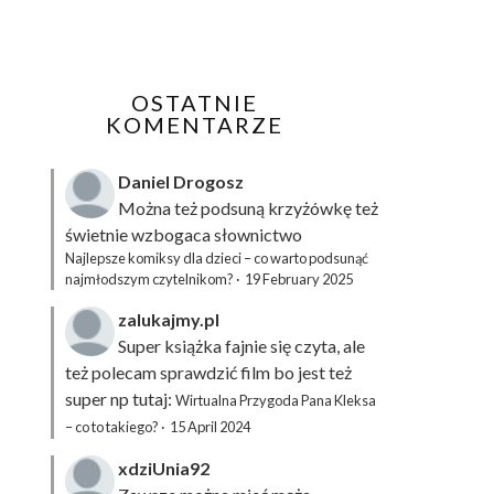
OSTATNIE
KOMENTARZE
Daniel Drogosz
Można też podsuną
krzyżówkę
też
świetnie wzbogaca słownictwo
Najlepsze komiksy dla dzieci – co warto podsunąć
najmłodszym czytelnikom?
·
19 February 2025
zalukajmy.pl
Super książka fajnie się czyta, ale
też polecam sprawdzić film bo jest też
super np tutaj:
Wirtualna Przygoda Pana Kleksa
– co to takiego?
·
15 April 2024
xdziUnia92