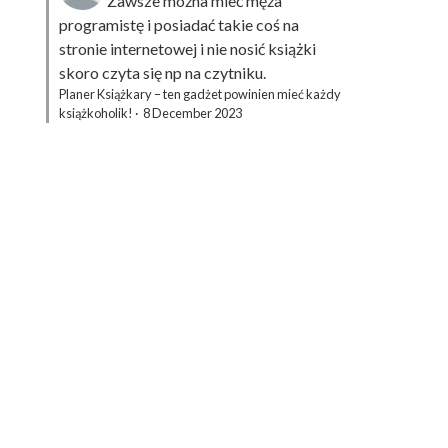
Zawsze można mieć męża
programistę i posiadać takie coś na
stronie internetowej i nie nosić książki
skoro czyta się np na czytniku.
Planer Książkary – ten gadżet powinien mieć każdy
książkoholik!
·
8 December 2023