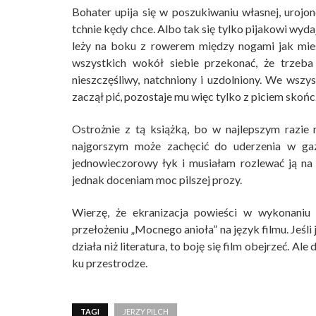
Bohater upija się w poszukiwaniu własnej, urojo
tchnie kędy chce. Albo tak się tylko pijakowi wydaj
leży na boku z rowerem między nogami jak mie
wszystkich wokół siebie przekonać, że trzeba 
nieszczęśliwy, natchniony i uzdolniony. We wszys
zaczął pić, pozostaje mu więc tylko z piciem skońc
Ostrożnie z tą książką, bo w najlepszym razie
najgorszym może zachęcić do uderzenia w gaz.
jednowieczorowy łyk i musiałam rozlewać ją na
jednak doceniam moc pilszej prozy.
Wierzę, że ekranizacja powieści w wykonaniu 
przełożeniu „Mocnego anioła” na język filmu. Jeśli 
działa niż literatura, to boję się film obejrzeć.
ku przestrodze.
TAGI
JERZY PILCH