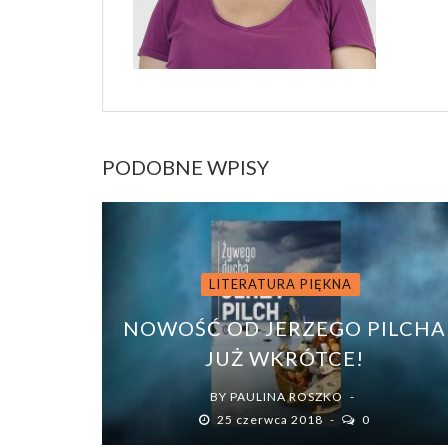
PODOBNE WPISY
LITERATURA PIĘKNA
NOWOŚĆ OD JERZEGO PILCHA
JUŻ WKRÓTCE!
BY
PAULINA ROSZKO
25 czerwca 2018
0