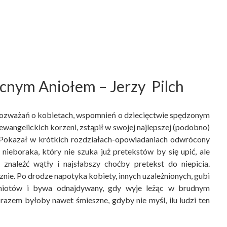
cnym Aniołem
– Jerzy Pilch
 rozważań o kobietach, wspomnień o dziecięctwie spędzonym
ewangelickich korzeni, zstąpił w swojej najlepszej (podobno)
. Pokazał w krótkich rozdziałach-opowiadaniach odwrócony
nieboraka, który nie szuka już pretekstów by się upić, ale
znaleźć wątły i najsłabszy choćby pretekst do niepicia.
nie. Po drodze napotyka kobiety, innych uzależnionych, gubi
miotów i bywa odnajdywany, gdy wyje leżąc w brudnym
razem byłoby nawet śmieszne, gdyby nie myśl, ilu ludzi ten